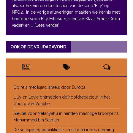
alweer het vierde deel te zien van de serie ‘Etty’ op
NPO2. In de vorige afleveringen maakten we kennis met
hoofdpersoon Etty Hillesum, schrijver Klaas Smelik (mijn
vader) en
... [Lees verder]
OOK OP DE VRIJDAGAVOND
Op reis met Isaac Israels door Europa
Lilly en Levie ontmoeten de hoofdredacteur in het
Ghetto van Venetië
Sleutel voor Netanyahu in handen machtige kroonprins
Mohammed bin Salman
De schepping ontwikkelt zich naar haar bestemming