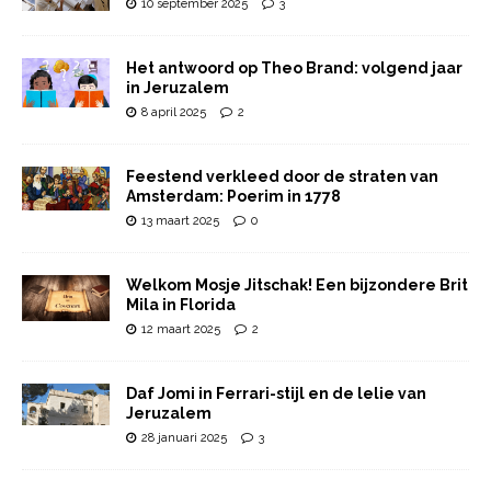
10 september 2025
3
Het antwoord op Theo Brand: volgend jaar
in Jeruzalem
8 april 2025
2
Feestend verkleed door de straten van
Amsterdam: Poerim in 1778
13 maart 2025
0
Welkom Mosje Jitschak! Een bijzondere Brit
Mila in Florida
12 maart 2025
2
Daf Jomi in Ferrari-stijl en de lelie van
Jeruzalem
28 januari 2025
3