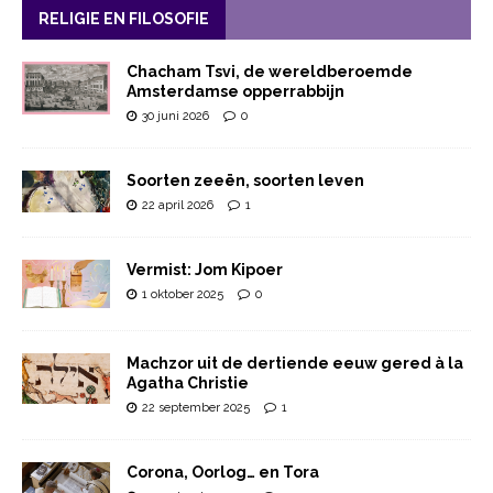
RELIGIE EN FILOSOFIE
Chacham Tsvi, de wereldberoemde
Amsterdamse opperrabbijn
30 juni 2026
0
Soorten zeeën, soorten leven
22 april 2026
1
Vermist: Jom Kipoer
1 oktober 2025
0
Machzor uit de dertiende eeuw gered à la
Agatha Christie
22 september 2025
1
Corona, Oorlog… en Tora