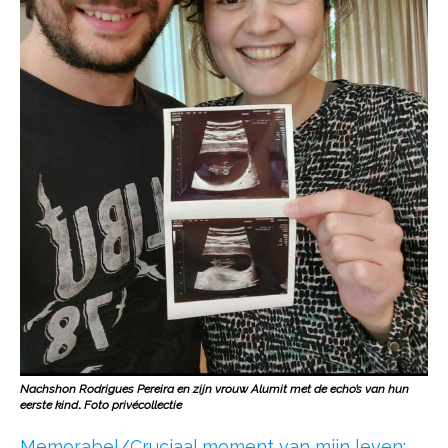
Nachshon Rodrigues Pereira en zijn vrouw Alumit met de echo’s van hun
eerste kind
.
Foto privécollectie
Memorabel/Cruciaal moment van mijn leven: