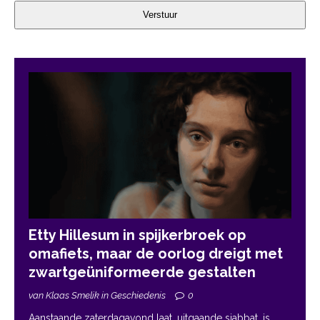
Verstuur
Etty Hillesum in spijkerbroek op
omafiets, maar de oorlog dreigt met
zwartgeüniformeerde gestalten
van Klaas Smelik in Geschiedenis
0
Aanstaande zaterdagavond laat, uitgaande sjabbat, is