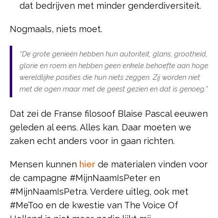
dat bedrijven met minder genderdiversiteit.
Nogmaals, niets moet.
“De grote genieën hebben hun autoriteit, glans, grootheid,
glorie en roem en hebben geen enkele behoefte aan hoge
wereldlijke posities die hun niets zeggen. Zij worden niet
met de ogen maar met de geest gezien en dat is genoeg.”
Dat zei de Franse filosoof Blaise Pascal eeuwen
geleden al eens. Alles kan. Daar moeten we
zaken echt anders voor in gaan richten.
Mensen kunnen
hier
de materialen vinden voor
de campagne #MijnNaamIsPeter en
#MijnNaamIsPetra. Verdere uitleg, ook met
#MeToo en de kwestie van The Voice Of