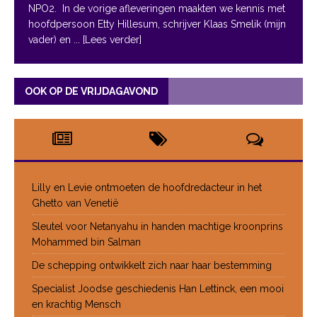
NPO2. In de vorige afleveringen maakten we kennis met
hoofdpersoon Etty Hillesum, schrijver Klaas Smelik (mijn
vader) en
... [Lees verder]
OOK OP DE VRIJDAGAVOND
Lilly en Levie ontmoeten de hoofdredacteur in het
Ghetto van Venetië
Sleutel voor Netanyahu in handen machtige kroonprins
Mohammed bin Salman
De schepping ontwikkelt zich naar haar bestemming
Specialist Joodse geschiedenis Han Lettinck, een mooi
en krachtig Mensch