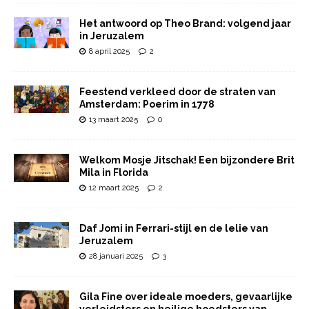
Het antwoord op Theo Brand: volgend jaar
in Jeruzalem
8 april 2025
2
Feestend verkleed door de straten van
Amsterdam: Poerim in 1778
13 maart 2025
0
Welkom Mosje Jitschak! Een bijzondere Brit
Mila in Florida
12 maart 2025
2
Daf Jomi in Ferrari-stijl en de lelie van
Jeruzalem
28 januari 2025
3
Gila Fine over ideale moeders, gevaarlijke
verleidsters en heilige hoedsters van