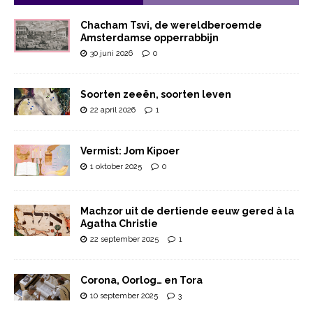
Chacham Tsvi, de wereldberoemde
Amsterdamse opperrabbijn
30 juni 2026
0
Soorten zeeën, soorten leven
22 april 2026
1
Vermist: Jom Kipoer
1 oktober 2025
0
Machzor uit de dertiende eeuw gered à la
Agatha Christie
22 september 2025
1
Corona, Oorlog… en Tora
10 september 2025
3