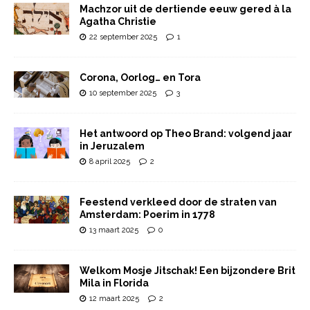
Machzor uit de dertiende eeuw gered à la
Agatha Christie
22 september 2025
1
Corona, Oorlog… en Tora
10 september 2025
3
Het antwoord op Theo Brand: volgend jaar
in Jeruzalem
8 april 2025
2
Feestend verkleed door de straten van
Amsterdam: Poerim in 1778
13 maart 2025
0
Welkom Mosje Jitschak! Een bijzondere Brit
Mila in Florida
12 maart 2025
2