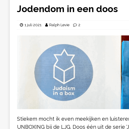
Jodendom in een doos
1 juli 2021
Ralph Levie
2
Stiekem mocht ik even meekijken en luisteren 
UNBOXING bij de LJG. Doos één uit de serie ‘