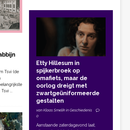
bbijn
Etty Hillesum in
spijkerbroek op
m Tsvi (de
omafiets, maar de
n
elangrijkste
oorlog dreigt met
. Tsvi
...
zwartgeüniformeerde
gestalten
van Klaas Smelik in Geschiedenis
0
Aanstaande zaterdagavond laat,