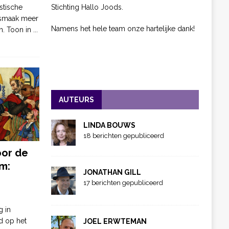
Stichting Hallo Joods.
stische
 smaak meer
Namens het hele team onze hartelijke dank!
n. Toon in
...
AUTEURS
LINDA BOUWS
18 berichten gepubliceerd
oor de
m:
JONATHAN GILL
17 berichten gepubliceerd
g in
d op het
JOEL ERWTEMAN