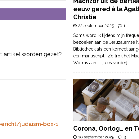
Machzor uit de derti
eeuw gered à la Agat
Christie
22 september 2025
1
Soms word ik tijdens mijn freque
bezoeken aan de Jeruzalemse N
Bibliotheek als een komeet aang
t artikel worden gezet?
een manuscript. Zo trok het Ma
Worms aan
... [Lees verder]
ericht/judaism-box-1
Corona, Oorlog… en T
10 september 2025
3