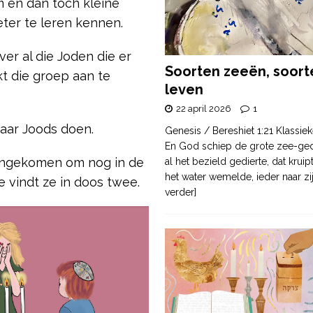
 en dan toch kleine
er te leren kennen.
er al die Joden die er
Soorten zeeën, soort
kt die groep aan te
leven
22 april 2026
1
 jaar Joods doen.
Genesis / Bereshiet 1:21 Klassiek
En God schiep de grote zee-ge
nengekomen om nog in de
al het bezield gedierte, dat krui
het water wemelde, ieder naar zi
e vindt ze in doos twee.
verder]