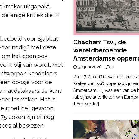
okmaker uitgepakt.
e enige kritiek die ik
 bedoeld voor Sjabbat
Chacham Tsvi, de
 voor nodig? Met deze
wereldberoemde
at om het doen ook
Amsterdamse opperra
echt blij van wordt, met
30 juni 2026
0
 ontworpen kandelaars
Van 1710 tot 1714 was de Chacha
een doosje voor de
‘Geleerde Tsvi’) opperrabbijn va
e Havdalakaars. Je kunt
Amsterdam. Hij was een van de b
rabbijnse autoriteiten van Europa
weer losmaken. Het is
[Lees verder]
 je moet het gewoon
275 dozen zijn er nog
cces al bewezen.