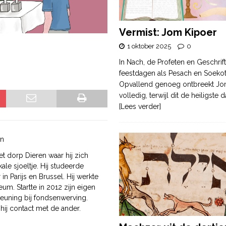
Vermist: Jom Kipoer
1 oktober 2025
0
In Nach, de Profeten en Geschrif
feestdagen als Pesach en Soek
Opvallend genoeg ontbreekt Jo
volledig, terwijl dit de heiligste
[Lees verder]
en
et dorp Dieren waar hij zich
ale sjoeltje. Hij studeerde
n Parijs en Brussel. Hij werkte
eum. Startte in 2012 zijn eigen
teuning bij fondsenwerving.
ij contact met de ander.