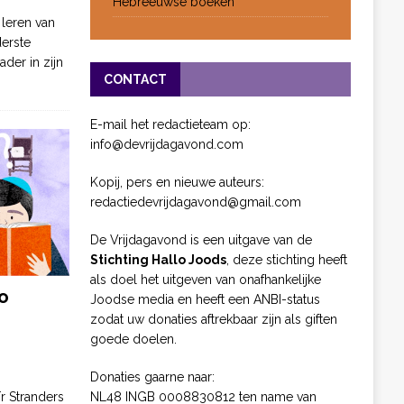
Hebreeuwse boeken
 leren van
derste
ader in zijn
CONTACT
E-mail het redactieteam op:
info@devrijdagavond.com
Kopij, pers en nieuwe auteurs:
redactiedevrijdagavond@gmail.com
De Vrijdagavond is een uitgave van de
Stichting Hallo Joods
, deze stichting heeft
als doel het uitgeven van onafhankelijke
o
Joodse media en heeft een ANBI-status
zodat uw donaties aftrekbaar zijn als giften
goede doelen.
Donaties gaarne naar:
NL48 INGB 0008830812 ten name van
ïr Stranders