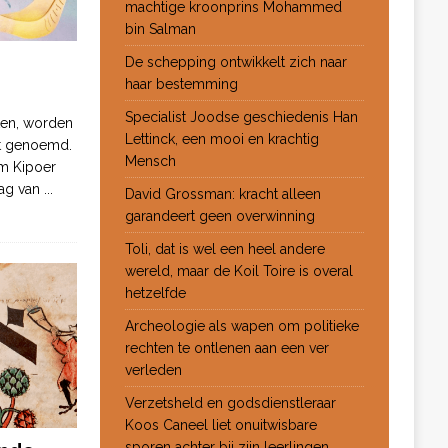
machtige kroonprins Mohammed
bin Salman
De schepping ontwikkelt zich naar
haar bestemming
Specialist Joodse geschiedenis Han
ten, worden
Lettinck, een mooi en krachtig
ot genoemd.
Mensch
m Kipoer
 dag van
...
David Grossman: kracht alleen
garandeert geen overwinning
Toli, dat is wel een heel andere
wereld, maar de Koil Toire is overal
hetzelfde
Archeologie als wapen om politieke
rechten te ontlenen aan een ver
verleden
Verzetsheld en godsdienstleraar
Koos Caneel liet onuitwisbare
sporen achter bij zijn leerlingen