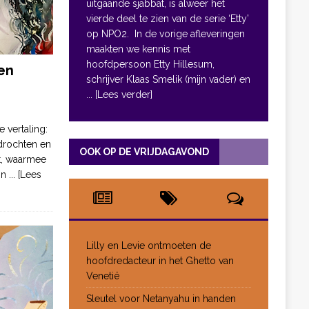
uitgaande sjabbat, is alweer het
vierde deel te zien van de serie ‘Etty’
op NPO2. In de vorige afleveringen
maakten we kennis met
hoofdpersoon Etty Hillesum,
en
schrijver Klaas Smelik (mijn vader) en
... [Lees verder]
e vertaling:
drochten en
OOK OP DE VRIJDAGAVOND
pt, waarmee
jn
... [Lees
Lilly en Levie ontmoeten de
hoofdredacteur in het Ghetto van
Venetië
Sleutel voor Netanyahu in handen