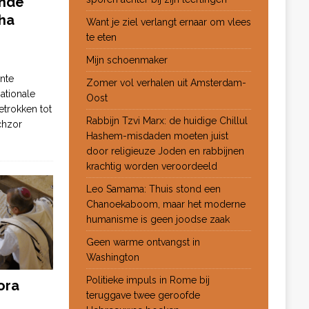
ende
ha
Want je ziel verlangt ernaar om vlees
te eten
Mijn schoenmaker
nte
Zomer vol verhalen uit Amsterdam-
ationale
Oost
etrokken tot
Rabbijn Tzvi Marx: de huidige Chillul
chzor
Hashem-misdaden moeten juist
door religieuze Joden en rabbijnen
krachtig worden veroordeeld
Leo Samama: Thuis stond een
Chanoekaboom, maar het moderne
humanisme is geen joodse zaak
Geen warme ontvangst in
Washington
Politieke impuls in Rome bij
ora
teruggave twee geroofde