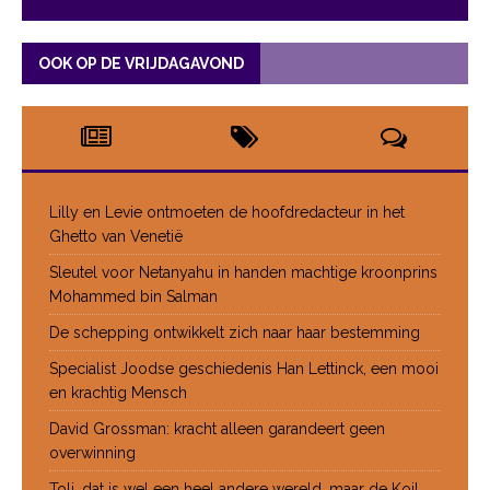
OOK OP DE VRIJDAGAVOND
Lilly en Levie ontmoeten de hoofdredacteur in het
Ghetto van Venetië
Sleutel voor Netanyahu in handen machtige kroonprins
Mohammed bin Salman
De schepping ontwikkelt zich naar haar bestemming
Specialist Joodse geschiedenis Han Lettinck, een mooi
en krachtig Mensch
David Grossman: kracht alleen garandeert geen
overwinning
Toli, dat is wel een heel andere wereld, maar de Koil