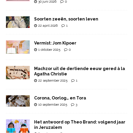
30 juni 2026
0
Soorten zeeën, soorten leven
22 april 2026
1
Vermist: Jom Kipoer
1 oktober 2025
0
Machzor uit de dertiende eeuw gered à la
Agatha Christie
22 september 2025
1
Corona, Oorlog… en Tora
10 september 2025
3
Het antwoord op Theo Brand: volgend jaar
in Jeruzalem