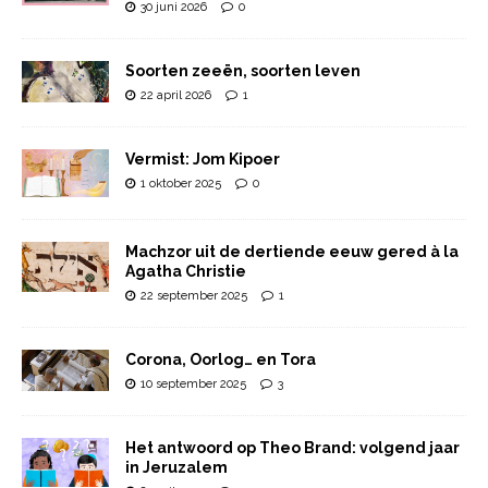
30 juni 2026
0
Soorten zeeën, soorten leven
22 april 2026
1
Vermist: Jom Kipoer
1 oktober 2025
0
Machzor uit de dertiende eeuw gered à la
Agatha Christie
22 september 2025
1
Corona, Oorlog… en Tora
10 september 2025
3
Het antwoord op Theo Brand: volgend jaar
in Jeruzalem