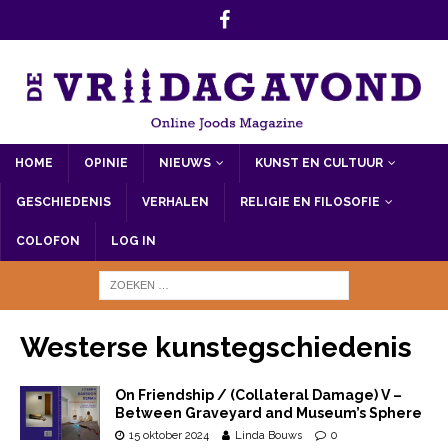
HOME
OPINIE
NIEUWS
KUNST EN CULTUUR
GESCHIEDENIS
VERHALEN
RELIGIE EN FILOSOFIE
COLOFON
LOG IN
Westerse kunstegschiedenis
On Friendship / (Collateral Damage) V –
Between Graveyard and Museum’s Sphere
15 oktober 2024
Linda Bouws
0