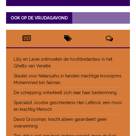
OOK OP DE VRIJDAGAVOND
Lilly en Levie ontmoeten de hoofdredacteur in het
Ghetto van Venetië
Sleutel voor Netanyahu in handen machtige kroonprins
Mohammed bin Salman
De schepping ontwikkelt zich naar haar bestemming
Specialist Joodse geschiedenis Han Lettinck, een mooi
en krachtig Mensch
David Grossman: kracht alleen garandeert geen
overwinning
Toli, dat is wel een heel andere wereld, maar de Koil