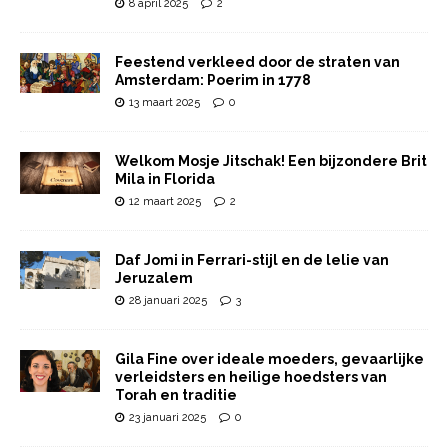
8 april 2025
2
Feestend verkleed door de straten van
Amsterdam: Poerim in 1778
13 maart 2025
0
Welkom Mosje Jitschak! Een bijzondere Brit
Mila in Florida
12 maart 2025
2
Daf Jomi in Ferrari-stijl en de lelie van
Jeruzalem
28 januari 2025
3
Gila Fine over ideale moeders, gevaarlijke
verleidsters en heilige hoedsters van
Torah en traditie
23 januari 2025
0