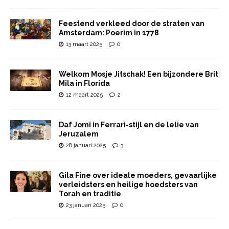
Feestend verkleed door de straten van
Amsterdam: Poerim in 1778
13 maart 2025
0
Welkom Mosje Jitschak! Een bijzondere Brit
Mila in Florida
12 maart 2025
2
Daf Jomi in Ferrari-stijl en de lelie van
Jeruzalem
28 januari 2025
3
Gila Fine over ideale moeders, gevaarlijke
verleidsters en heilige hoedsters van
Torah en traditie
23 januari 2025
0