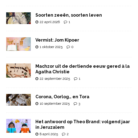
Soorten zeeën, soorten leven
22 april 2026
1
Vermist: Jom Kipoer
1 oktober 2025
0
Machzor uit de dertiende eeuw gered à la
Agatha Christie
22 september 2025
1
Corona, Oorlog… en Tora
10 september 2025
3
Het antwoord op Theo Brand: volgend jaar
in Jeruzalem
8 april 2025
2