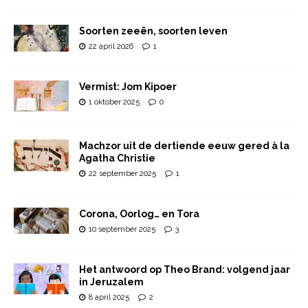
Soorten zeeën, soorten leven
22 april 2026
1
Vermist: Jom Kipoer
1 oktober 2025
0
Machzor uit de dertiende eeuw gered à la
Agatha Christie
22 september 2025
1
Corona, Oorlog… en Tora
10 september 2025
3
Het antwoord op Theo Brand: volgend jaar
in Jeruzalem
8 april 2025
2