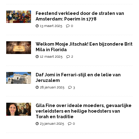
Feestend verkleed door de straten van
Amsterdam: Poerim in 1778
13 maart 2025
0
Welkom Mosje Jitschak! Een bijzondere Brit
Mila in Florida
12 maart 2025
2
Daf Jomi in Ferrari-stijl en de lelie van
Jeruzalem
28 januari 2025
3
Gila Fine over ideale moeders, gevaarlijke
verleidsters en heilige hoedsters van
Torah en traditie
23 januari 2025
0