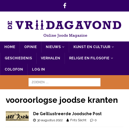
HOME
OPINIE
NIEUWS
KUNST EN CULTUUR
GESCHIEDENIS
VERHALEN
RELIGIE EN FILOSOFIE
COLOFON
LOG IN
vooroorlogse joodse kranten
De Geïllustreerde Joodsche Post
30 augustus 2022
Frits Slicht
0