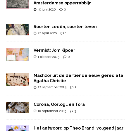
Amsterdamse opperrabbijn
30 juni 2026
0
Soorten zeeën, soorten leven
22 april 2026
1
Vermist: Jom Kipoer
1 oktober 2025
0
Machzor uit de dertiende eeuw gered à la
Agatha Christie
22 september 2025
1
Corona, Oorlog… en Tora
10 september 2025
3
Het antwoord op Theo Brand: volgend jaar