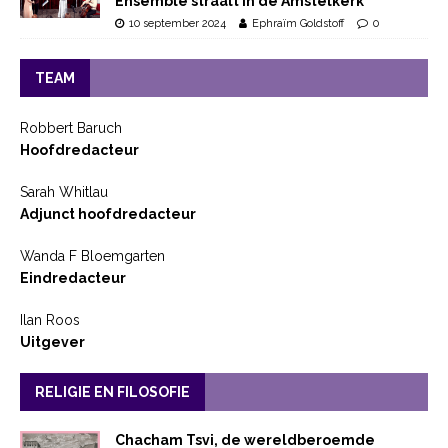
Ensemble straalt in de Amstelkerk
10 september 2024
Ephraïm Goldstoff
0
TEAM
Robbert Baruch
Hoofdredacteur
Sarah Whitlau
Adjunct hoofdredacteur
Wanda F Bloemgarten
Eindredacteur
Ilan Roos
Uitgever
RELIGIE EN FILOSOFIE
Chacham Tsvi, de wereldberoemde