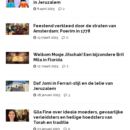
in Jeruzalem
8 april 2025
2
Feestend verkleed door de straten van
Amsterdam: Poerim in 1778
13 maart 2025
0
Welkom Mosje Jitschak! Een bijzondere Brit
Mila in Florida
12 maart 2025
2
Daf Jomi in Ferrari-stijl en de lelie van
Jeruzalem
28 januari 2025
3
Gila Fine over ideale moeders, gevaarlijke
verleidsters en heilige hoedsters van
Torah en traditie
23 januari 2025
0