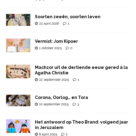
Soorten zeeën, soorten leven
22 april 2026
1
Vermist: Jom Kipoer
1 oktober 2025
0
Machzor uit de dertiende eeuw gered à la
Agatha Christie
22 september 2025
1
Corona, Oorlog… en Tora
10 september 2025
3
Het antwoord op Theo Brand: volgend jaar
in Jeruzalem
8 april 2025
2