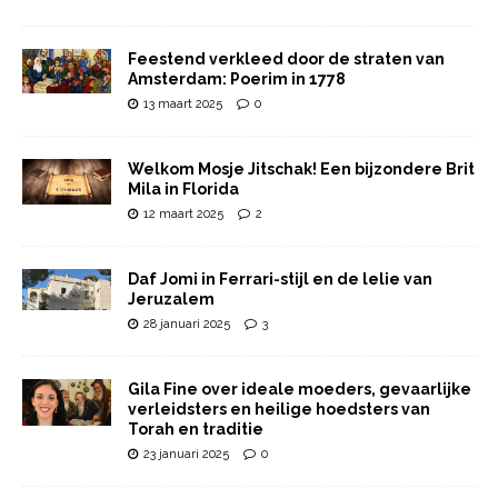
Feestend verkleed door de straten van
Amsterdam: Poerim in 1778
13 maart 2025
0
Welkom Mosje Jitschak! Een bijzondere Brit
Mila in Florida
12 maart 2025
2
Daf Jomi in Ferrari-stijl en de lelie van
Jeruzalem
28 januari 2025
3
Gila Fine over ideale moeders, gevaarlijke
verleidsters en heilige hoedsters van
Torah en traditie
23 januari 2025
0