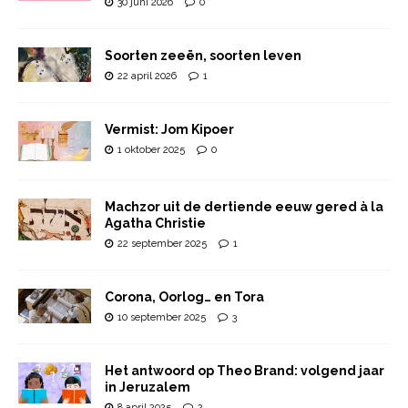
30 juni 2026
0
Soorten zeeën, soorten leven
22 april 2026
1
Vermist: Jom Kipoer
1 oktober 2025
0
Machzor uit de dertiende eeuw gered à la
Agatha Christie
22 september 2025
1
Corona, Oorlog… en Tora
10 september 2025
3
Het antwoord op Theo Brand: volgend jaar
in Jeruzalem
8 april 2025
2