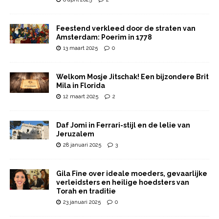
Feestend verkleed door de straten van
Amsterdam: Poerim in 1778
13 maart 2025
0
Welkom Mosje Jitschak! Een bijzondere Brit
Mila in Florida
12 maart 2025
2
Daf Jomi in Ferrari-stijl en de lelie van
Jeruzalem
28 januari 2025
3
Gila Fine over ideale moeders, gevaarlijke
verleidsters en heilige hoedsters van
Torah en traditie
23 januari 2025
0