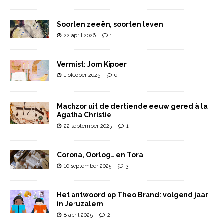
Soorten zeeën, soorten leven
22 april 2026
1
Vermist: Jom Kipoer
1 oktober 2025
0
Machzor uit de dertiende eeuw gered à la
Agatha Christie
22 september 2025
1
Corona, Oorlog… en Tora
10 september 2025
3
Het antwoord op Theo Brand: volgend jaar
in Jeruzalem
8 april 2025
2