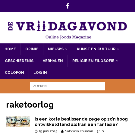
HOME
OPINIE
NIEUWS
KUNST EN CULTUUR
GESCHIEDENIS
VERHALEN
RELIGIE EN FILOSOFIE
COLOFON
LOG IN
raketoorlog
Is een korte beslissende zege op zo’n hoog
ontwikkeld land als Iran een fantasie?
19 juni 2025
Salomon Bouman
0