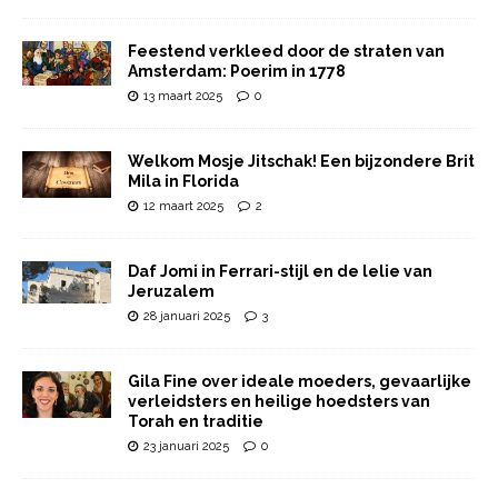
Feestend verkleed door de straten van
Amsterdam: Poerim in 1778
13 maart 2025
0
Welkom Mosje Jitschak! Een bijzondere Brit
Mila in Florida
12 maart 2025
2
Daf Jomi in Ferrari-stijl en de lelie van
Jeruzalem
28 januari 2025
3
Gila Fine over ideale moeders, gevaarlijke
verleidsters en heilige hoedsters van
Torah en traditie
23 januari 2025
0