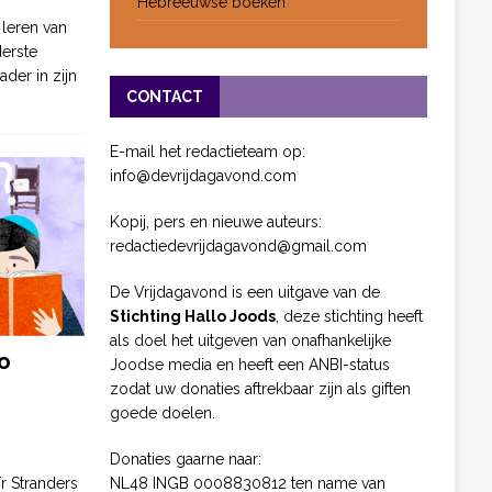
Hebreeuwse boeken
 leren van
derste
ader in zijn
CONTACT
E-mail het redactieteam op:
info@devrijdagavond.com
Kopij, pers en nieuwe auteurs:
redactiedevrijdagavond@gmail.com
De Vrijdagavond is een uitgave van de
Stichting Hallo Joods
, deze stichting heeft
als doel het uitgeven van onafhankelijke
o
Joodse media en heeft een ANBI-status
zodat uw donaties aftrekbaar zijn als giften
goede doelen.
Donaties gaarne naar:
NL48 INGB 0008830812 ten name van
ïr Stranders