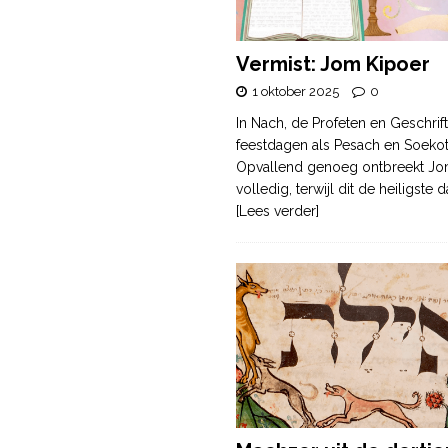
Vermist: Jom Kipoer
1 oktober 2025
0
In Nach, de Profeten en Geschrif
feestdagen als Pesach en Soek
Opvallend genoeg ontbreekt Jo
volledig, terwijl dit de heiligste
[Lees verder]