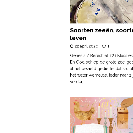
Soorten zeeën, soort
leven
22 april 2026
1
Genesis / Bereshiet 1:21 Klassiek
En God schiep de grote zee-ge
al het bezield gedierte, dat krui
het water wemelde, ieder naar zi
verder]