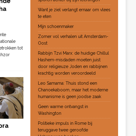
ende
ha
Want je ziel verlangt ernaar om vlees
te eten
Mijn schoenmaker
nte
Zomer vol verhalen uit Amsterdam-
ationale
Oost
etrokken tot
Rabbijn Tzvi Marx: de huidige Chillul
chzor
Hashem-misdaden moeten juist
door religieuze Joden en rabbijnen
krachtig worden veroordeeld
Leo Samama: Thuis stond een
Chanoekaboom, maar het moderne
humanisme is geen joodse zaak
Geen warme ontvangst in
Washington
Politieke impuls in Rome bij
ora
teruggave twee geroofde