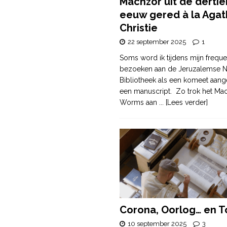
Machzor uit de derti
eeuw gered à la Agat
Christie
22 september 2025
1
Soms word ik tijdens mijn freque
bezoeken aan de Jeruzalemse N
Bibliotheek als een komeet aang
een manuscript. Zo trok het Ma
Worms aan
... [Lees verder]
Corona, Oorlog… en T
10 september 2025
3