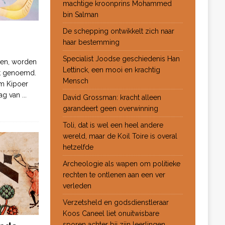
machtige kroonprins Mohammed
bin Salman
De schepping ontwikkelt zich naar
haar bestemming
Specialist Joodse geschiedenis Han
ten, worden
Lettinck, een mooi en krachtig
ot genoemd.
Mensch
m Kipoer
 dag van
...
David Grossman: kracht alleen
garandeert geen overwinning
Toli, dat is wel een heel andere
wereld, maar de Koil Toire is overal
hetzelfde
Archeologie als wapen om politieke
rechten te ontlenen aan een ver
verleden
Verzetsheld en godsdienstleraar
Koos Caneel liet onuitwisbare
sporen achter bij zijn leerlingen