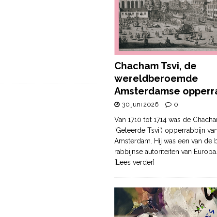
Chacham Tsvi, de
wereldberoemde
Amsterdamse opperra
30 juni 2026
0
Van 1710 tot 1714 was de Chacha
‘Geleerde Tsvi’) opperrabbijn va
Amsterdam. Hij was een van de b
rabbijnse autoriteiten van Europa
[Lees verder]