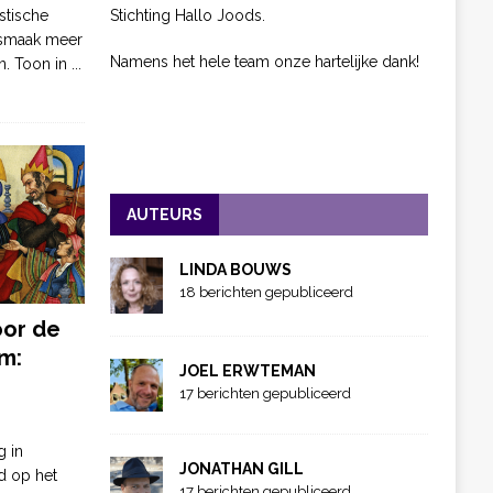
Stichting Hallo Joods.
stische
 smaak meer
Namens het hele team onze hartelijke dank!
n. Toon in
...
AUTEURS
LINDA BOUWS
18 berichten gepubliceerd
oor de
m:
JOEL ERWTEMAN
17 berichten gepubliceerd
g in
JONATHAN GILL
d op het
17 berichten gepubliceerd