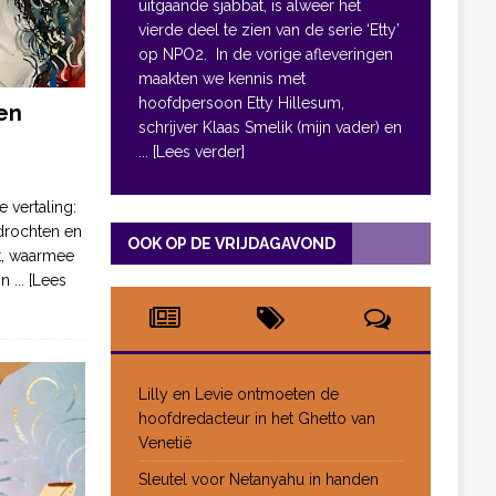
uitgaande sjabbat, is alweer het
vierde deel te zien van de serie ‘Etty’
op NPO2. In de vorige afleveringen
maakten we kennis met
hoofdpersoon Etty Hillesum,
en
schrijver Klaas Smelik (mijn vader) en
... [Lees verder]
e vertaling:
drochten en
OOK OP DE VRIJDAGAVOND
pt, waarmee
jn
... [Lees
Lilly en Levie ontmoeten de
hoofdredacteur in het Ghetto van
Venetië
Sleutel voor Netanyahu in handen