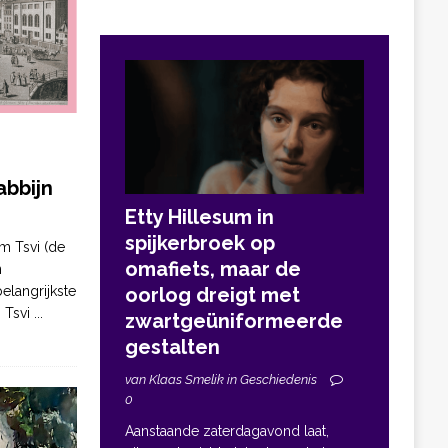
bbijn
Etty Hillesum in
spijkerbroek op
m Tsvi (de
omafiets, maar de
n
elangrijkste
oorlog dreigt met
. Tsvi
...
zwartgeüniformeerde
gestalten
van Klaas Smelik in Geschiedenis
0
Aanstaande zaterdagavond laat,