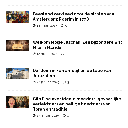
Feestend verkleed door de straten van
Amsterdam: Poerim in 1778
13 maart 2025
0
Welkom Mosje Jitschak! Een bijzondere Brit
Mila in Florida
12 maart 2025
2
Daf Jomi in Ferrari-stijl en de lelie van
Jeruzalem
28 januari 2025
3
Gila Fine over ideale moeders, gevaarlijke
verleidsters en heilige hoedsters van
Torah en traditie
23 januari 2025
0