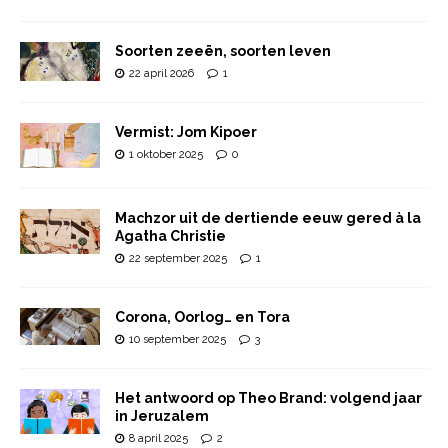
Soorten zeeën, soorten leven
22 april 2026
1
Vermist: Jom Kipoer
1 oktober 2025
0
Machzor uit de dertiende eeuw gered à la
Agatha Christie
22 september 2025
1
Corona, Oorlog… en Tora
10 september 2025
3
Het antwoord op Theo Brand: volgend jaar
in Jeruzalem
8 april 2025
2