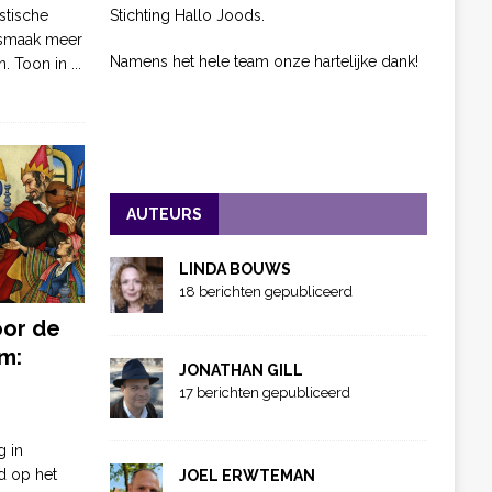
Stichting Hallo Joods.
stische
 smaak meer
Namens het hele team onze hartelijke dank!
n. Toon in
...
AUTEURS
LINDA BOUWS
18 berichten gepubliceerd
oor de
m:
JONATHAN GILL
17 berichten gepubliceerd
g in
d op het
JOEL ERWTEMAN