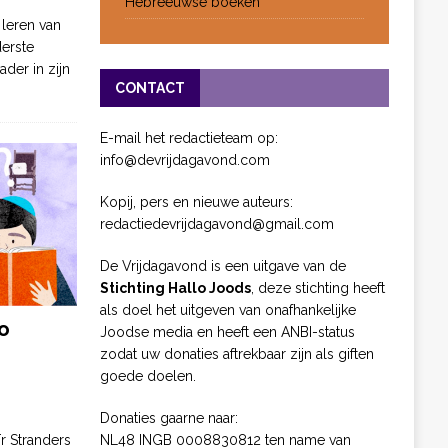
Hebreeuwse boeken
 leren van
derste
ader in zijn
CONTACT
E-mail het redactieteam op:
info@devrijdagavond.com
Kopij, pers en nieuwe auteurs:
redactiedevrijdagavond@gmail.com
De Vrijdagavond is een uitgave van de
Stichting Hallo Joods
, deze stichting heeft
als doel het uitgeven van onafhankelijke
o
Joodse media en heeft een ANBI-status
zodat uw donaties aftrekbaar zijn als giften
goede doelen.
Donaties gaarne naar:
NL48 INGB 0008830812 ten name van
ïr Stranders