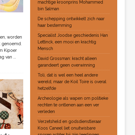
machtige kroonprins Mohammed
bin Salman
De schepping ontwikkelt zich naar
haar bestemming
Specialist Joodse geschiedenis Han
ten, worden
Lettinck, een mooi en krachtig
ot genoemd.
Mensch
m Kipoer
 dag van
...
David Grossman: kracht alleen
garandeert geen overwinning
Toli, dat is wel een heel andere
wereld, maar de Koil Toire is overal
hetzelfde
Archeologie als wapen om politieke
rechten te ontlenen aan een ver
verleden
Verzetsheld en godsdienstleraar
Koos Caneel liet onuitwisbare
sporen achter bij zijn leerlingen