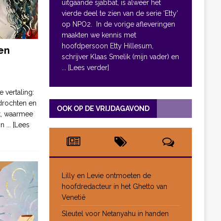
uitgaande sjabbat, is alweer het
vierde deel te zien van de serie ‘Etty’
op NPO2. In de vorige afleveringen
maakten we kennis met
hoofdpersoon Etty Hillesum,
en
schrijver Klaas Smelik (mijn vader) en
... [Lees verder]
e vertaling:
drochten en
OOK OP DE VRIJDAGAVOND
pt, waarmee
jn
... [Lees
Lilly en Levie ontmoeten de
hoofdredacteur in het Ghetto van
Venetië
Sleutel voor Netanyahu in handen