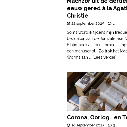
Machzor uit de derti
eeuw gered à la Agat
Christie
22 september 2025
1
Soms word ik tijdens mijn freque
bezoeken aan de Jeruzalemse N
Bibliotheek als een komeet aang
een manuscript. Zo trok het Ma
Worms aan
... [Lees verder]
Corona, Oorlog… en T
10 september 2025
3