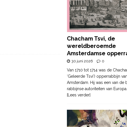
Chacham Tsvi, de
wereldberoemde
Amsterdamse opperra
30 juni 2026
0
Van 1710 tot 1714 was de Chacha
‘Geleerde Tsvi’) opperrabbijn va
Amsterdam. Hij was een van de b
rabbijnse autoriteiten van Europa
[Lees verder]