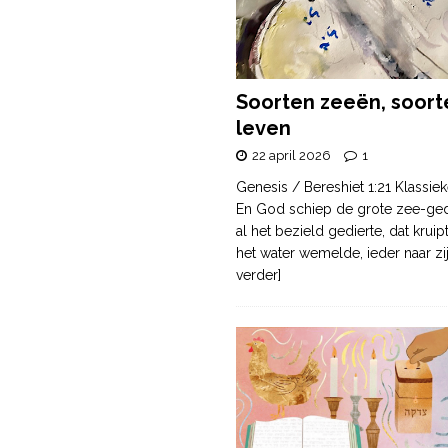
Soorten zeeën, soort
leven
22 april 2026
1
Genesis / Bereshiet 1:21 Klassiek
En God schiep de grote zee-ge
al het bezield gedierte, dat krui
het water wemelde, ieder naar zi
verder]