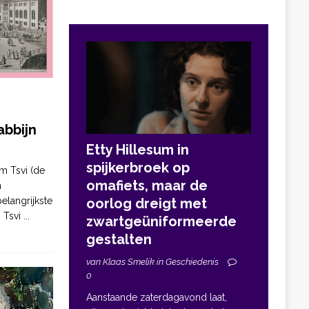
bbijn
Etty Hillesum in
spijkerbroek op
m Tsvi (de
omafiets, maar de
n
elangrijkste
oorlog dreigt met
. Tsvi
...
zwartgeüniformeerde
gestalten
van Klaas Smelik in Geschiedenis
0
Aanstaande zaterdagavond laat,