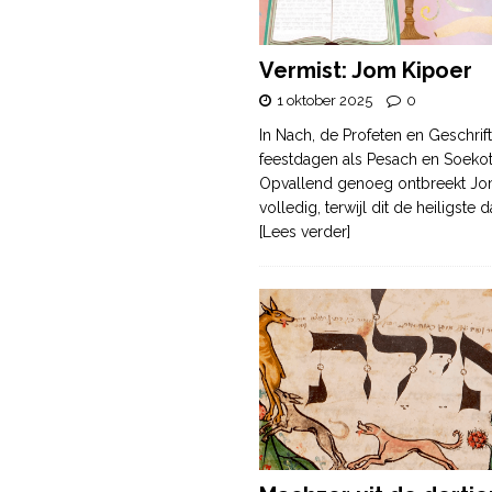
Vermist: Jom Kipoer
1 oktober 2025
0
In Nach, de Profeten en Geschrif
feestdagen als Pesach en Soek
Opvallend genoeg ontbreekt Jo
volledig, terwijl dit de heiligste
[Lees verder]