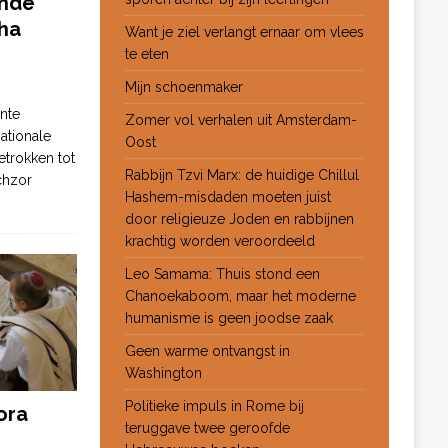
ende
ha
Want je ziel verlangt ernaar om vlees
te eten
Mijn schoenmaker
nte
Zomer vol verhalen uit Amsterdam-
ationale
Oost
etrokken tot
Rabbijn Tzvi Marx: de huidige Chillul
chzor
Hashem-misdaden moeten juist
door religieuze Joden en rabbijnen
krachtig worden veroordeeld
Leo Samama: Thuis stond een
Chanoekaboom, maar het moderne
humanisme is geen joodse zaak
Geen warme ontvangst in
Washington
Politieke impuls in Rome bij
ora
teruggave twee geroofde