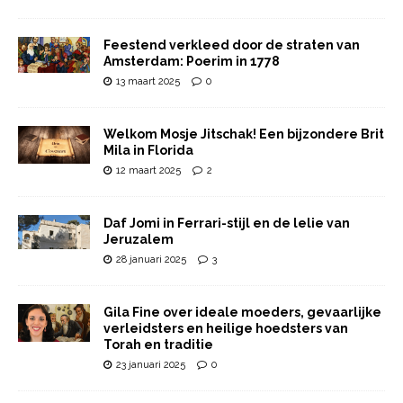
Feestend verkleed door de straten van
Amsterdam: Poerim in 1778
13 maart 2025
0
Welkom Mosje Jitschak! Een bijzondere Brit
Mila in Florida
12 maart 2025
2
Daf Jomi in Ferrari-stijl en de lelie van
Jeruzalem
28 januari 2025
3
Gila Fine over ideale moeders, gevaarlijke
verleidsters en heilige hoedsters van
Torah en traditie
23 januari 2025
0