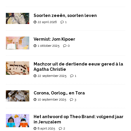
Soorten zeeën, soorten leven
22 april 2026
1
Vermist: Jom Kipoer
1 oktober 2025
0
Machzor uit de dertiende eeuw gered à la
Agatha Christie
22 september 2025
1
Corona, Oorlog… en Tora
10 september 2025
3
Het antwoord op Theo Brand: volgend jaar
in Jeruzalem
8 april 2025
2