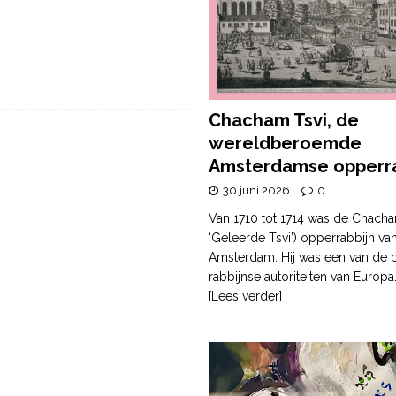
Chacham Tsvi, de
wereldberoemde
Amsterdamse opperra
30 juni 2026
0
Van 1710 tot 1714 was de Chacha
‘Geleerde Tsvi’) opperrabbijn va
Amsterdam. Hij was een van de b
rabbijnse autoriteiten van Europa
[Lees verder]