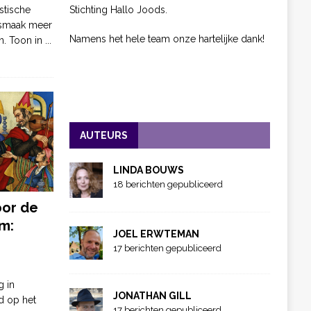
Stichting Hallo Joods.
stische
 smaak meer
Namens het hele team onze hartelijke dank!
n. Toon in
...
AUTEURS
LINDA BOUWS
18 berichten gepubliceerd
oor de
m:
JOEL ERWTEMAN
17 berichten gepubliceerd
g in
JONATHAN GILL
d op het
17 berichten gepubliceerd