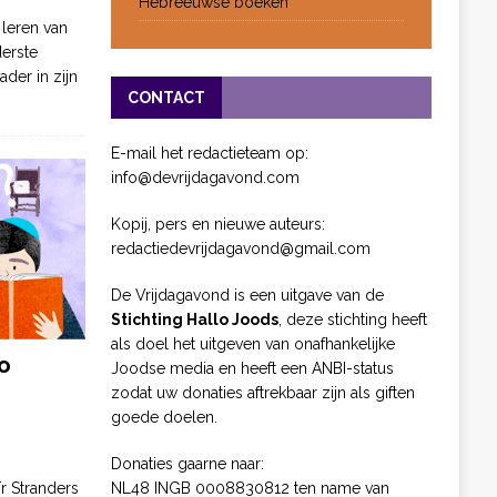
Hebreeuwse boeken
 leren van
derste
ader in zijn
CONTACT
E-mail het redactieteam op:
info@devrijdagavond.com
Kopij, pers en nieuwe auteurs:
redactiedevrijdagavond@gmail.com
De Vrijdagavond is een uitgave van de
Stichting Hallo Joods
, deze stichting heeft
als doel het uitgeven van onafhankelijke
o
Joodse media en heeft een ANBI-status
zodat uw donaties aftrekbaar zijn als giften
goede doelen.
Donaties gaarne naar:
NL48 INGB 0008830812 ten name van
ïr Stranders