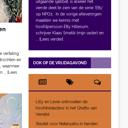
uitgaande sjabbat, is alweer het
vierde deel te zien van de serie ‘Etty’
op NPO2. In de vorige afleveringen
maakten we kennis met
hoofdpersoon Etty Hillesum,
en
schrijver Klaas Smelik (mijn vader) en
... [Lees verder]
e vertaling:
drochten en
OOK OP DE VRIJDAGAVOND
pt, waarmee
jn
... [Lees
Lilly en Levie ontmoeten de
hoofdredacteur in het Ghetto van
Venetië
Sleutel voor Netanyahu in handen