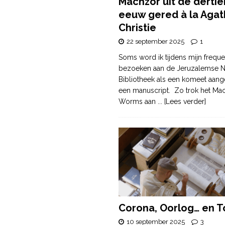
Machzor uit de derti
eeuw gered à la Agat
Christie
22 september 2025
1
Soms word ik tijdens mijn freque
bezoeken aan de Jeruzalemse N
Bibliotheek als een komeet aang
een manuscript. Zo trok het Ma
Worms aan
... [Lees verder]
Corona, Oorlog… en T
10 september 2025
3