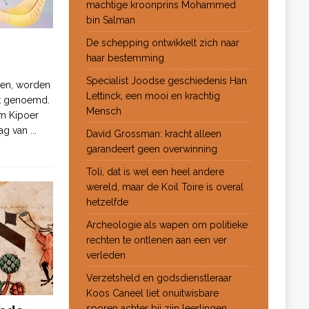
machtige kroonprins Mohammed
bin Salman
De schepping ontwikkelt zich naar
haar bestemming
Specialist Joodse geschiedenis Han
ten, worden
Lettinck, een mooi en krachtig
ot genoemd.
Mensch
m Kipoer
 dag van
...
David Grossman: kracht alleen
garandeert geen overwinning
Toli, dat is wel een heel andere
wereld, maar de Koil Toire is overal
hetzelfde
Archeologie als wapen om politieke
rechten te ontlenen aan een ver
verleden
Verzetsheld en godsdienstleraar
Koos Caneel liet onuitwisbare
sporen achter bij zijn leerlingen