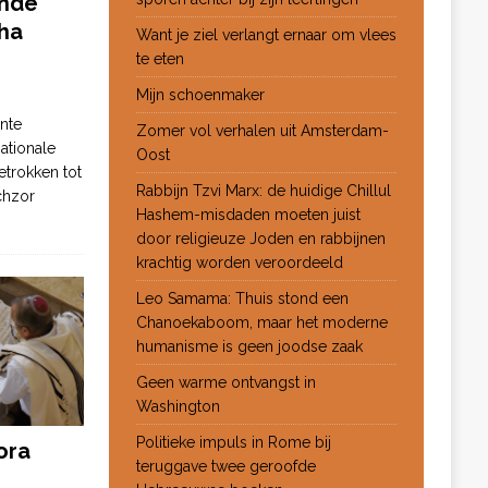
ende
ha
Want je ziel verlangt ernaar om vlees
te eten
Mijn schoenmaker
nte
Zomer vol verhalen uit Amsterdam-
ationale
Oost
etrokken tot
Rabbijn Tzvi Marx: de huidige Chillul
chzor
Hashem-misdaden moeten juist
door religieuze Joden en rabbijnen
krachtig worden veroordeeld
Leo Samama: Thuis stond een
Chanoekaboom, maar het moderne
humanisme is geen joodse zaak
Geen warme ontvangst in
Washington
Politieke impuls in Rome bij
ora
teruggave twee geroofde