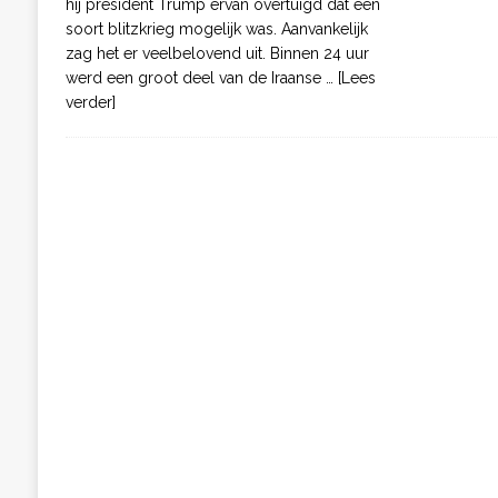
hij president Trump ervan overtuigd dat een
soort blitzkrieg mogelijk was. Aanvankelijk
zag het er veelbelovend uit. Binnen 24 uur
werd een groot deel van de Iraanse
… [Lees
verder]