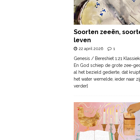
Soorten zeeën, soort
leven
22 april 2026
1
Genesis / Bereshiet 1:21 Klassiek
En God schiep de grote zee-ge
al het bezield gedierte, dat krui
het water wemelde, ieder naar zi
verder]