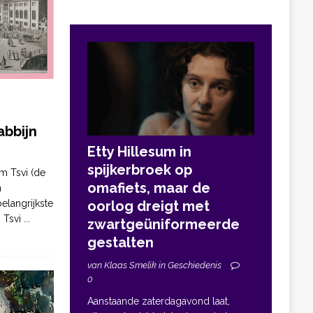
bbijn
Etty Hillesum in
spijkerbroek op
m Tsvi (de
omafiets, maar de
n
elangrijkste
oorlog dreigt met
. Tsvi
...
zwartgeüniformeerde
gestalten
van Klaas Smelik in Geschiedenis
0
Aanstaande zaterdagavond laat,