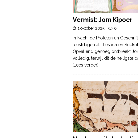
Vermist: Jom Kipoer
1 oktober 2025
0
In Nach, de Profeten en Geschrif
feestdagen als Pesach en Soek
Opvallend genoeg ontbreekt Jo
volledig, terwijl dit de heiligste
[Lees verder]