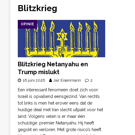
Blitzkrieg
OPINIE
Blitzkrieg Netanyahu en
Trump mislukt
16 juni 2026
Jair Eisenmann
2
Een interessant fenomeen doet zich voor:
Israël is opvallend eensgezind. Van rechts
tot links is men het erover eens dat de
huidige deal met Iran slecht uitpakt voor het
land. Volgens velen is er maar één
schuldige: premier Netanyahu. Hij heeft
gegokt en verloren. Met grote risico’s heeft