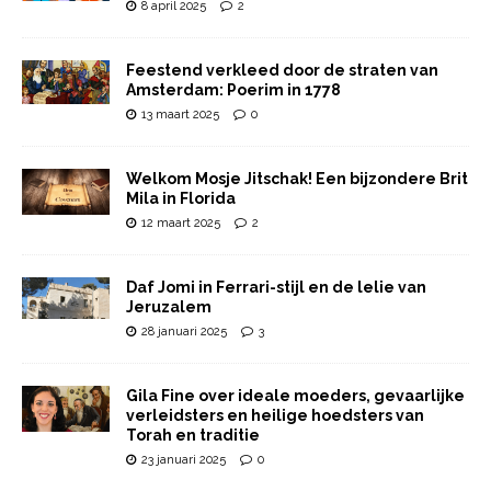
8 april 2025
2
Feestend verkleed door de straten van
Amsterdam: Poerim in 1778
13 maart 2025
0
Welkom Mosje Jitschak! Een bijzondere Brit
Mila in Florida
12 maart 2025
2
Daf Jomi in Ferrari-stijl en de lelie van
Jeruzalem
28 januari 2025
3
Gila Fine over ideale moeders, gevaarlijke
verleidsters en heilige hoedsters van
Torah en traditie
23 januari 2025
0