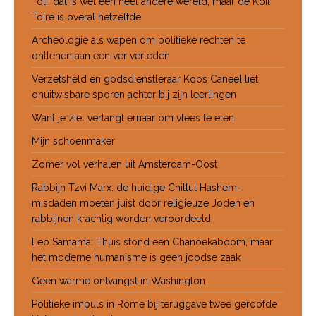
Toli, dat is wel een heel andere wereld, maar de Koil
Toire is overal hetzelfde
Archeologie als wapen om politieke rechten te
ontlenen aan een ver verleden
Verzetsheld en godsdienstleraar Koos Caneel liet
onuitwisbare sporen achter bij zijn leerlingen
Want je ziel verlangt ernaar om vlees te eten
Mijn schoenmaker
Zomer vol verhalen uit Amsterdam-Oost
Rabbijn Tzvi Marx: de huidige Chillul Hashem-
misdaden moeten juist door religieuze Joden en
rabbijnen krachtig worden veroordeeld
Leo Samama: Thuis stond een Chanoekaboom, maar
het moderne humanisme is geen joodse zaak
Geen warme ontvangst in Washington
Politieke impuls in Rome bij teruggave twee geroofde