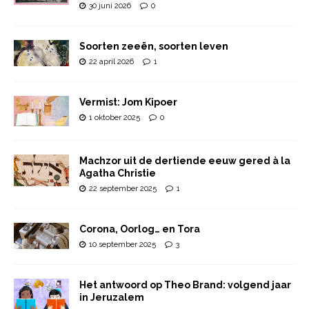
30 juni 2026
0
Soorten zeeën, soorten leven
22 april 2026
1
Vermist: Jom Kipoer
1 oktober 2025
0
Machzor uit de dertiende eeuw gered à la
Agatha Christie
22 september 2025
1
Corona, Oorlog… en Tora
10 september 2025
3
Het antwoord op Theo Brand: volgend jaar
in Jeruzalem