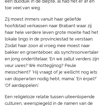
een duoduik in de diepte, al had het er af en
toe veel van weg.
Zij moest immers vanuit haar geliefde
hoofdstad verkassen naar Brabant waar zij
haar hele verdere leven grote moeite had het
lokale lingo in de provinciestad te verstaan.
Zodat haar zoon al vroeg mee moest naar
bakker en groenteboer, als synchroonvertaler
en jong ondertitelaar. ‘En wè zallut verders zijn
veur uwes? Wè mottegijnog? Peule
messchient?’ ‘Hij vraagt of je wellicht nog iets
van doperwten nodig hebt, mama.’ ‘En èrpel?’
‘Of aardappelen.’
Een religieloze relatie tussen uiteenlopende
culturen, weerspiegeld in de namen van de