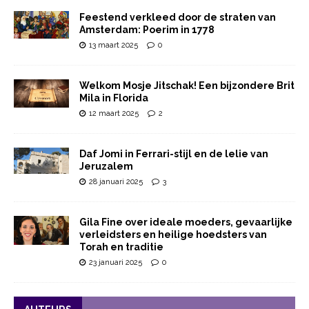
Feestend verkleed door de straten van
Amsterdam: Poerim in 1778
13 maart 2025
0
Welkom Mosje Jitschak! Een bijzondere Brit
Mila in Florida
12 maart 2025
2
Daf Jomi in Ferrari-stijl en de lelie van
Jeruzalem
28 januari 2025
3
Gila Fine over ideale moeders, gevaarlijke
verleidsters en heilige hoedsters van
Torah en traditie
23 januari 2025
0