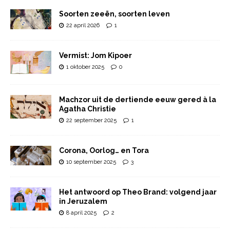
Soorten zeeën, soorten leven
22 april 2026
1
Vermist: Jom Kipoer
1 oktober 2025
0
Machzor uit de dertiende eeuw gered à la
Agatha Christie
22 september 2025
1
Corona, Oorlog… en Tora
10 september 2025
3
Het antwoord op Theo Brand: volgend jaar
in Jeruzalem
8 april 2025
2