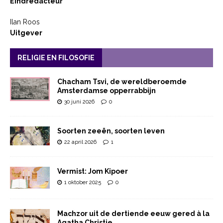
Eindredacteur
Ilan Roos
Uitgever
RELIGIE EN FILOSOFIE
Chacham Tsvi, de wereldberoemde
Amsterdamse opperrabbijn
30 juni 2026
0
Soorten zeeën, soorten leven
22 april 2026
1
Vermist: Jom Kipoer
1 oktober 2025
0
Machzor uit de dertiende eeuw gered à la
Agatha Christie