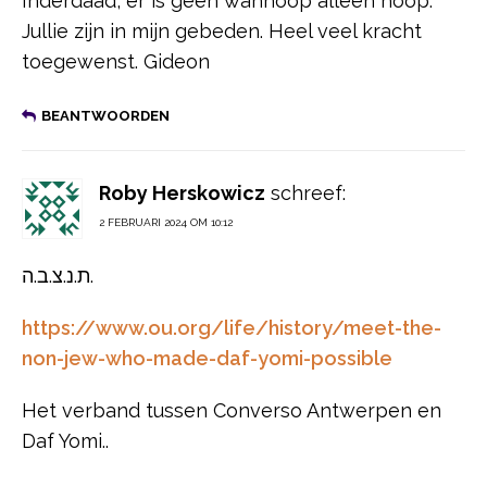
Inderdaad, er is geen wanhoop alleen hoop.
Jullie zijn in mijn gebeden. Heel veel kracht
toegewenst. Gideon
BEANTWOORDEN
Roby Herskowicz
schreef:
2 FEBRUARI 2024 OM 10:12
ת.נ.צ.ב.ה.
https://www.ou.org/life/history/meet-the-
non-jew-who-made-daf-yomi-possible
Het verband tussen Converso Antwerpen en
Daf Yomi..