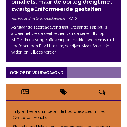
omafiets, maar de oorlog dreigt met
zwartgeüniformeerde gestalten
van Klaas Smelik in Geschiedenis
0
Aanstaande zaterdagavond laat, uitgaande sjabbat, is
alweer het vierde deel te zien van de serie ‘Etty’ op
NPO2. In de vorige afleveringen maakten we kennis met
hoofdpersoon Etty Hillesum, schrijver Klaas Smelik (mijn
vader) en
... [Lees verder]
OOK OP DE VRIJDAGAVOND
Lilly en Levie ontmoeten de hoofdredacteur in het
Ghetto van Venetië
Sleutel voor Netanyahu in handen machtige kroonprins