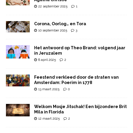
22 september 2025
1
Corona, Oorlog… en Tora
10 september 2025
3
Het antwoord op Theo Brand: volgend jaar
in Jeruzalem
8 april 2025
2
Feestend verkleed door de straten van
Amsterdam: Poerim in 1778
13 maart 2025
0
Welkom Mosje Jitschak! Een bijzondere Brit
Mila in Florida
12 maart 2025
2