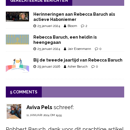
GERELATEERDE BERICHTEN
Herinneringen aan Rebecca Baruch als
actieve Haboniemer
25 januari 2024
Bloom
2
Rebecca Baruch, een heldin is
heengegaan
25 januari 2024
Jair Eisenmann
0
Bij de tweede jaartijd van Rebecca Baruch
29 januari 2026
Asher Baruch
0
5 COMMENTS
Aviva Pels
schreef:
11 JANUARI 2024 OM 19:55
Robbert Baruch, dank voor dit prachtige artikel