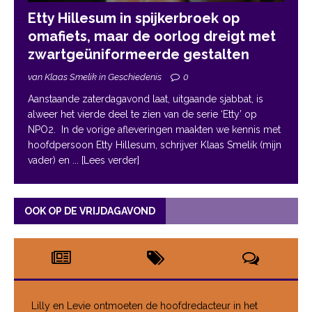
Etty Hillesum in spijkerbroek op
omafiets, maar de oorlog dreigt met
zwartgeüniformeerde gestalten
van Klaas Smelik in Geschiedenis
0
Aanstaande zaterdagavond laat, uitgaande sjabbat, is
alweer het vierde deel te zien van de serie ‘Etty’ op
NPO2. In de vorige afleveringen maakten we kennis met
hoofdpersoon Etty Hillesum, schrijver Klaas Smelik (mijn
vader) en
... [Lees verder]
OOK OP DE VRIJDAGAVOND
Lilly en Levie ontmoeten de hoofdredacteur in het