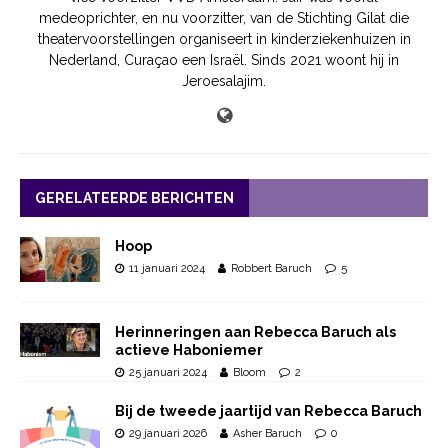
medeoprichter, en nu voorzitter, van de Stichting Gilat die
theatervoorstellingen organiseert in kinderziekenhuizen in
Nederland, Curaçao een Israël. Sinds 2021 woont hij in
Jeroesalajim.
GERELATEERDE BERICHTEN
Hoop
11 januari 2024
Robbert Baruch
5
Herinneringen aan Rebecca Baruch als
actieve Haboniemer
25 januari 2024
Bloom
2
Bij de tweede jaartijd van Rebecca Baruch
29 januari 2026
Asher Baruch
0