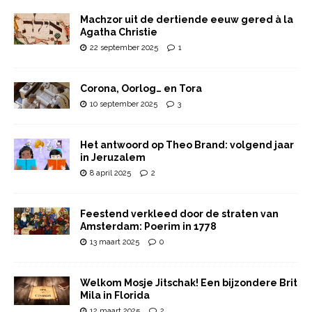
Machzor uit de dertiende eeuw gered à la
Agatha Christie
22 september 2025
1
Corona, Oorlog… en Tora
10 september 2025
3
Het antwoord op Theo Brand: volgend jaar
in Jeruzalem
8 april 2025
2
Feestend verkleed door de straten van
Amsterdam: Poerim in 1778
13 maart 2025
0
Welkom Mosje Jitschak! Een bijzondere Brit
Mila in Florida
12 maart 2025
2