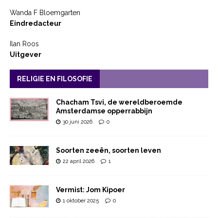
Wanda F Bloemgarten
Eindredacteur
Ilan Roos
Uitgever
RELIGIE EN FILOSOFIE
Chacham Tsvi, de wereldberoemde
Amsterdamse opperrabbijn
30 juni 2026
0
Soorten zeeën, soorten leven
22 april 2026
1
Vermist: Jom Kipoer
1 oktober 2025
0