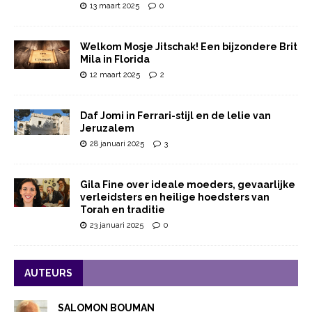
13 maart 2025
0
Welkom Mosje Jitschak! Een bijzondere Brit
Mila in Florida
12 maart 2025
2
Daf Jomi in Ferrari-stijl en de lelie van
Jeruzalem
28 januari 2025
3
Gila Fine over ideale moeders, gevaarlijke
verleidsters en heilige hoedsters van
Torah en traditie
23 januari 2025
0
AUTEURS
SALOMON BOUMAN