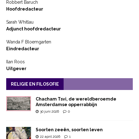
Robbert Baruch
Hoofdredacteur
Sarah Whitlau
Adjunct hoofdredacteur
Wanda F Bloemgarten
Eindredacteur
Ilan Roos
Uitgever
RELIGIE EN FILOSOFIE
Chacham Tsvi, de wereldberoemde
Amsterdamse opperrabbijn
30 juni 2026
0
Soorten zeeën, soorten leven
22 april 2026
1