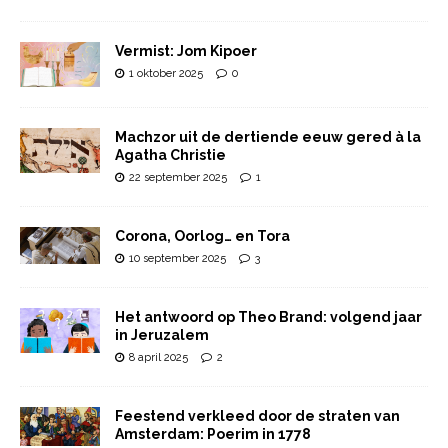
Vermist: Jom Kipoer
1 oktober 2025
0
Machzor uit de dertiende eeuw gered à la
Agatha Christie
22 september 2025
1
Corona, Oorlog… en Tora
10 september 2025
3
Het antwoord op Theo Brand: volgend jaar
in Jeruzalem
8 april 2025
2
Feestend verkleed door de straten van
Amsterdam: Poerim in 1778