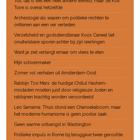
Toli, dat is wel een heel andere wereld, maar de Koil
Toire is overal hetzelfde
Archeologie als wapen om politieke rechten te
ontlenen aan een ver verleden
Verzetsheld en godsdienstleraar Koos Caneel liet
onuitwisbare sporen achter bij zijn leerlingen
Want je ziel verlangt ernaar om vlees te eten
Mijn schoenmaker
Zomer vol verhalen uit Amsterdam-Oost
Rabbijn Tzvi Marx: de huidige Chillul Hashem-
misdaden moeten juist door religieuze Joden en
rabbijnen krachtig worden veroordeeld
Leo Samama: Thuis stond een Chanoekaboom, maar
het moderne humanisme is geen joodse zaak
Geen warme ontvangst in Washington
Politieke impuls in Rome bij teruggave twee geroofde