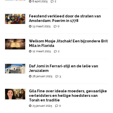
8 april 2025
2
Feestend verkleed door de straten van
Amsterdam: Poerim in 1778
13 maart 2025
0
Welkom Mosje Jitschak! Een bijzondere Brit
Mila in Florida
12 maart 2025
2
Daf Jomi in Ferrari-stijl en de lelie van
Jeruzalem
28 januari 2025
3
Gila Fine over ideale moeders, gevaarlijke
verleidsters en heilige hoedsters van
Torah en traditie
23 januari 2025
0