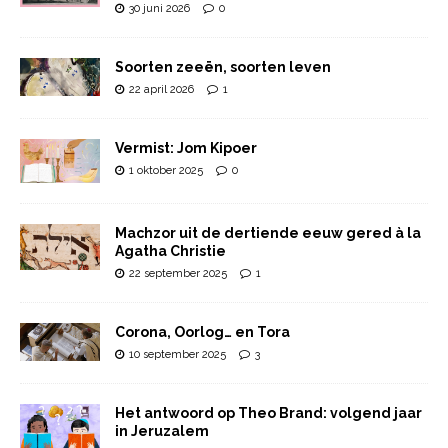
30 juni 2026
0
Soorten zeeën, soorten leven
22 april 2026
1
Vermist: Jom Kipoer
1 oktober 2025
0
Machzor uit de dertiende eeuw gered à la
Agatha Christie
22 september 2025
1
Corona, Oorlog… en Tora
10 september 2025
3
Het antwoord op Theo Brand: volgend jaar
in Jeruzalem