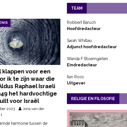
TEAM
Robbert Baruch
ENIS
Hoofdredacteur
Sarah Whitlau
Adjunct hoofdredacteur
Wanda F Bloemgarten
Eindredacteur
il klappen voor een
Ilan Roos
or ik te zijn waar die
Uitgever
 Aldus Raphael Israeli
1949 het hardvochtige
RELIGIE EN FILOSOFIE
uilt voor Israël
ber 2023
Jona van der
1
amde harmonie tussen de