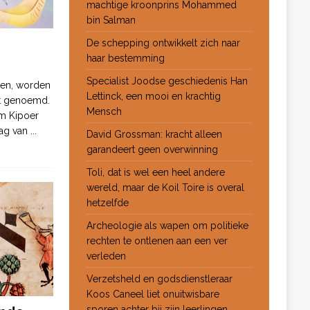
machtige kroonprins Mohammed
bin Salman
De schepping ontwikkelt zich naar
haar bestemming
Specialist Joodse geschiedenis Han
ten, worden
Lettinck, een mooi en krachtig
ot genoemd.
Mensch
m Kipoer
 dag van
...
David Grossman: kracht alleen
garandeert geen overwinning
Toli, dat is wel een heel andere
wereld, maar de Koil Toire is overal
hetzelfde
Archeologie als wapen om politieke
rechten te ontlenen aan een ver
verleden
Verzetsheld en godsdienstleraar
Koos Caneel liet onuitwisbare
sporen achter bij zijn leerlingen