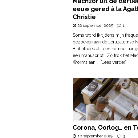
Machzor uit de derti
eeuw gered à la Agat
Christie
22 september 2025
1
Soms word ik tijdens mijn freque
bezoeken aan de Jeruzalemse N
Bibliotheek als een komeet aang
een manuscript. Zo trok het Ma
Worms aan
... [Lees verder]
Corona, Oorlog… en T
10 september 2025
3