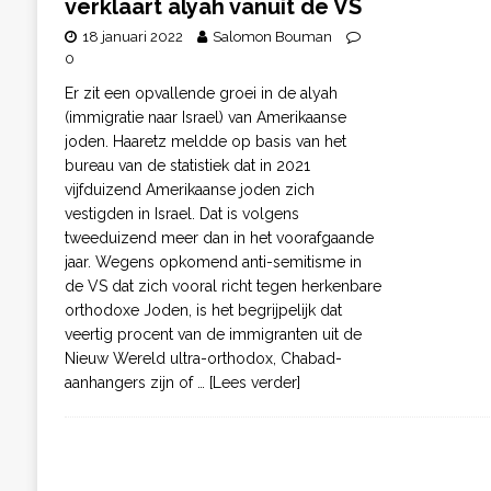
verklaart alyah vanuit de VS
18 januari 2022
Salomon Bouman
0
Er zit een opvallende groei in de alyah
(immigratie naar Israel) van Amerikaanse
joden. Haaretz meldde op basis van het
bureau van de statistiek dat in 2021
vijfduizend Amerikaanse joden zich
vestigden in Israel. Dat is volgens
tweeduizend meer dan in het voorafgaande
jaar. Wegens opkomend anti-semitisme in
de VS dat zich vooral richt tegen herkenbare
orthodoxe Joden, is het begrijpelijk dat
veertig procent van de immigranten uit de
Nieuw Wereld ultra-orthodox, Chabad-
aanhangers zijn of
… [Lees verder]