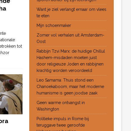
ende
ha
Want je ziel verlangt ernaar om vlees
te eten
Mijn schoenmaker
nte
Zomer vol verhalen uit Amsterdam-
ationale
Oost
etrokken tot
Rabbijn Tzvi Marx: de huidige Chillul
chzor
Hashem-misdaden moeten juist
door religieuze Joden en rabbijnen
krachtig worden veroordeeld
Leo Samama: Thuis stond een
Chanoekaboom, maar het moderne
humanisme is geen joodse zaak
Geen warme ontvangst in
Washington
Politieke impuls in Rome bij
ora
teruggave twee geroofde