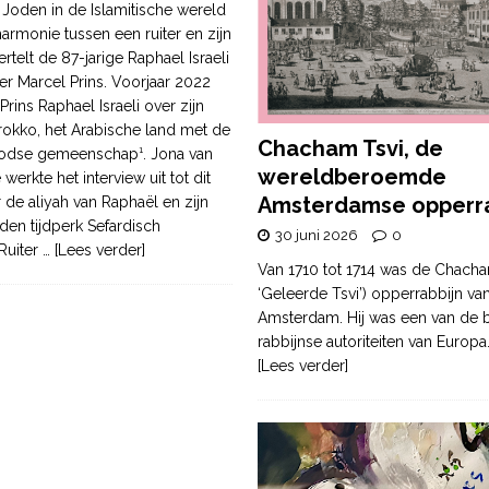
Joden in de Islamitische wereld
armonie tussen een ruiter en zijn
ertelt de 87-jarige Raphael Israeli
er Marcel Prins. Voorjaar 2022
Prins Raphael Israeli over zijn
rokko, het Arabische land met de
Chacham Tsvi, de
oodse gemeenschap¹. Jona van
wereldberoemde
werkte het interview uit tot dit
Amsterdamse opperra
 de aliyah van Raphaël en zijn
den tijdperk Sefardisch
30 juni 2026
0
Ruiter
… [Lees verder]
Van 1710 tot 1714 was de Chacha
‘Geleerde Tsvi’) opperrabbijn va
Amsterdam. Hij was een van de b
rabbijnse autoriteiten van Europa
[Lees verder]