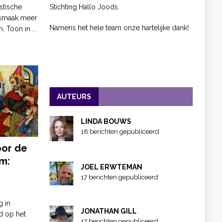
Stichting Hallo Joods.
stische
 smaak meer
Namens het hele team onze hartelijke dank!
n. Toon in
...
AUTEURS
LINDA BOUWS
18 berichten gepubliceerd
oor de
m:
JOEL ERWTEMAN
17 berichten gepubliceerd
g in
JONATHAN GILL
d op het
17 berichten gepubliceerd