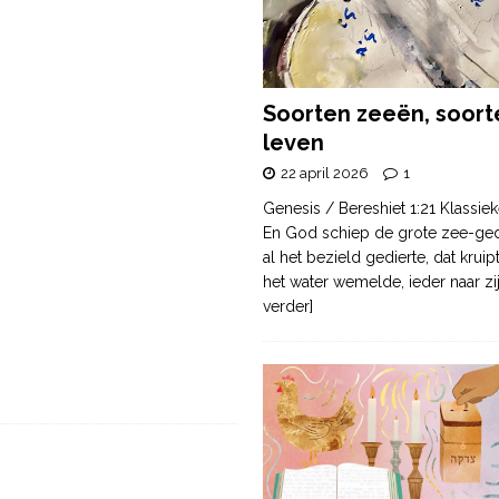
Soorten zeeën, soort
leven
22 april 2026
1
Genesis / Bereshiet 1:21 Klassiek
En God schiep de grote zee-ge
al het bezield gedierte, dat krui
het water wemelde, ieder naar zi
verder]