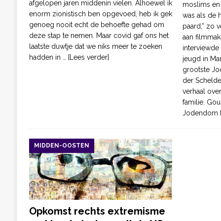
afgelopen jaren middenin vielen. Alhoewel ik
moslims en 
enorm zionistisch ben opgevoed, heb ik gek
was als de h
genoeg nooit echt de behoefte gehad om
paard,” zo v
deze stap te nemen. Maar covid gaf ons het
aan filmmak
laatste duwtje dat we niks meer te zoeken
interviewde 
hadden in
… [Lees verder]
jeugd in Ma
grootste J
der Schelde 
verhaal over
familie. Gou
Jodendom 
MIDDEN-OOSTEN
Opkomst rechts extremisme