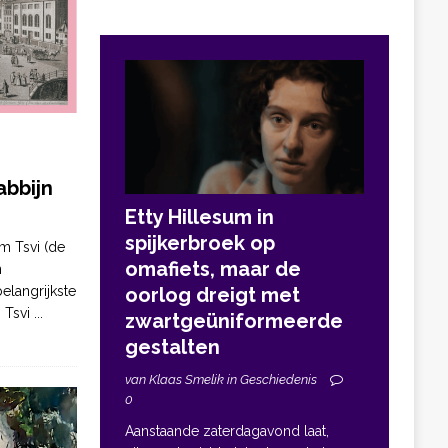
bbijn
Etty Hillesum in
spijkerbroek op
m Tsvi (de
omafiets, maar de
n
elangrijkste
oorlog dreigt met
. Tsvi
...
zwartgeüniformeerde
gestalten
van Klaas Smelik in Geschiedenis
0
Aanstaande zaterdagavond laat,