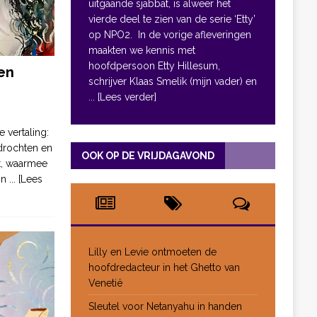
uitgaande sjabbat, is alweer het
vierde deel te zien van de serie ‘Etty’
op NPO2. In de vorige afleveringen
maakten we kennis met
hoofdpersoon Etty Hillesum,
en
schrijver Klaas Smelik (mijn vader) en
... [Lees verder]
e vertaling:
drochten en
OOK OP DE VRIJDAGAVOND
pt, waarmee
jn
... [Lees
Lilly en Levie ontmoeten de
hoofdredacteur in het Ghetto van
Venetië
Sleutel voor Netanyahu in handen