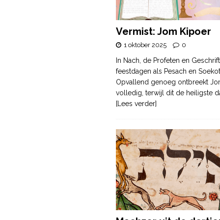
Vermist: Jom Kipoer
1 oktober 2025
0
In Nach, de Profeten en Geschrif
feestdagen als Pesach en Soek
Opvallend genoeg ontbreekt Jo
volledig, terwijl dit de heiligste
[Lees verder]