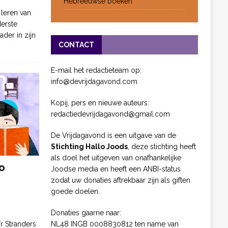
Hebreeuwse boeken
 leren van
derste
ader in zijn
CONTACT
E-mail het redactieteam op:
info@devrijdagavond.com
Kopij, pers en nieuwe auteurs:
redactiedevrijdagavond@gmail.com
De Vrijdagavond is een uitgave van de
Stichting Hallo Joods
, deze stichting heeft
als doel het uitgeven van onafhankelijke
o
Joodse media en heeft een ANBI-status
zodat uw donaties aftrekbaar zijn als giften
goede doelen.
Donaties gaarne naar:
NL48 INGB 0008830812 ten name van
ïr Stranders