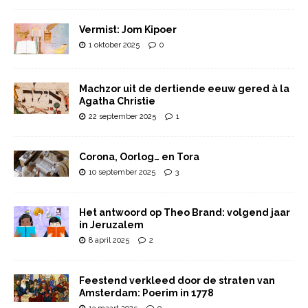
Vermist: Jom Kipoer
1 oktober 2025
0
Machzor uit de dertiende eeuw gered à la
Agatha Christie
22 september 2025
1
Corona, Oorlog… en Tora
10 september 2025
3
Het antwoord op Theo Brand: volgend jaar
in Jeruzalem
8 april 2025
2
Feestend verkleed door de straten van
Amsterdam: Poerim in 1778