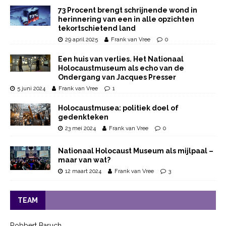
73 Procent brengt schrijnende wond in
herinnering van een in alle opzichten
tekortschietend land
29 april 2025
Frank van Vree
0
Een huis van verlies. Het Nationaal
Holocaustmuseum als echo van de
Ondergang van Jacques Presser
5 juni 2024
Frank van Vree
1
Holocaustmusea: politiek doel of
gedenkteken
23 mei 2024
Frank van Vree
0
Nationaal Holocaust Museum als mijlpaal –
maar van wat?
12 maart 2024
Frank van Vree
3
TEAM
Robbert Baruch