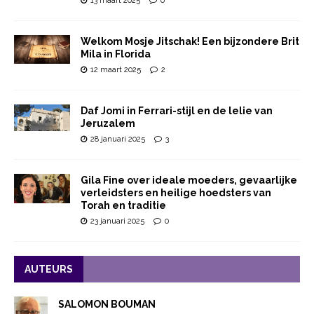
13 maart 2025
0
Welkom Mosje Jitschak! Een bijzondere Brit
Mila in Florida
12 maart 2025
2
Daf Jomi in Ferrari-stijl en de lelie van
Jeruzalem
28 januari 2025
3
Gila Fine over ideale moeders, gevaarlijke
verleidsters en heilige hoedsters van
Torah en traditie
23 januari 2025
0
AUTEURS
SALOMON BOUMAN