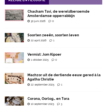
RELIGIE EN FILOSOFIE
Chacham Tsvi, de wereldberoemde
Amsterdamse opperrabbijn
30 juni 2026
0
Soorten zeeën, soorten leven
22 april 2026
1
Vermist: Jom Kipoer
1 oktober 2025
0
Machzor uit de dertiende eeuw gered à la
Agatha Christie
22 september 2025
1
Corona, Oorlog… en Tora
10 september 2025
3