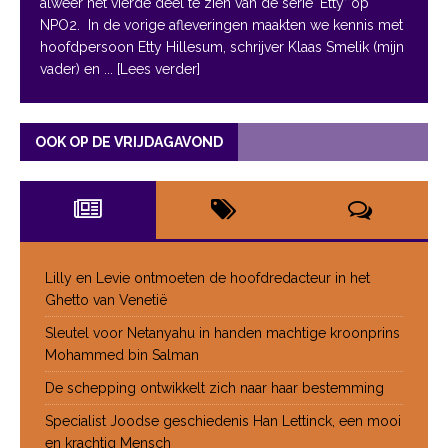
alweer het vierde deel te zien van de serie ‘Etty’ op
NPO2. In de vorige afleveringen maakten we kennis met
hoofdpersoon Etty Hillesum, schrijver Klaas Smelik (mijn
vader) en
... [Lees verder]
OOK OP DE VRIJDAGAVOND
Lilly en Levie ontmoeten de hoofdredacteur in het
Ghetto van Venetië
Sleutel voor Netanyahu in handen machtige kroonprins
Mohammed bin Salman
De schepping ontwikkelt zich naar haar bestemming
Specialist Joodse geschiedenis Han Lettinck, een mooi
en krachtig Mensch