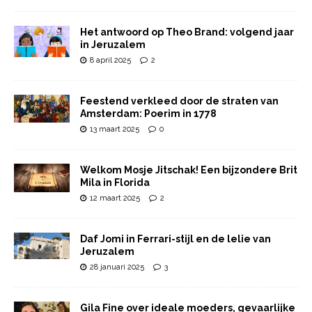
Het antwoord op Theo Brand: volgend jaar
in Jeruzalem
8 april 2025
2
Feestend verkleed door de straten van
Amsterdam: Poerim in 1778
13 maart 2025
0
Welkom Mosje Jitschak! Een bijzondere Brit
Mila in Florida
12 maart 2025
2
Daf Jomi in Ferrari-stijl en de lelie van
Jeruzalem
28 januari 2025
3
Gila Fine over ideale moeders, gevaarlijke