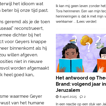
terwijl het idioom wat
Ik kan mij geen leven zonder het
beter bij onze tijd past.
Tora herinneren. Een van mijn te
herinneringen is dat ik met mijn v
ns geremd: als je de toen
werkkamer
... [Lees verder]
seaal” reconstrueert,
aarmee dichter bij het
pect voor Geyers knappe
meer binnenkomt als hij
zou willen afgeven.
ities niet in nieuwe
ensvol worden afgemaakt
ok heel goed kan…
Het antwoord op The
Brand: volgend jaar in
Jeruzalem
siasme waarmee Geyer
8 april 2025
2
h bewust van het humane
In een reactie op een stuk van Ja