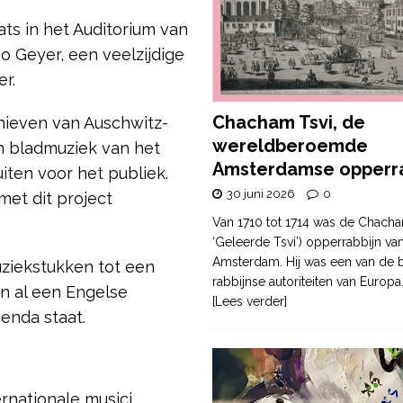
ats in het Auditorium van
 Geyer, een veelzijdige
r.
Chacham Tsvi, de
chieven van Auschwitz-
wereldberoemde
en bladmuziek van het
Amsterdamse opperra
uiten voor het publiek.
30 juni 2026
0
met dit project
Van 1710 tot 1714 was de Chacha
‘Geleerde Tsvi’) opperrabbijn va
Amsterdam. Hij was een van de b
uziekstukken tot een
rabbijnse autoriteiten van Europa
n al een Engelse
[Lees verder]
enda staat.
rnationale musici