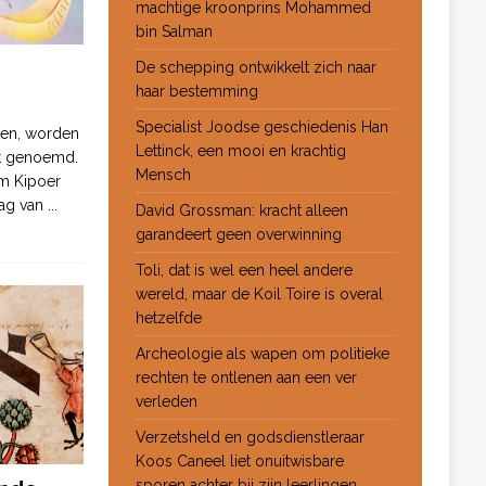
machtige kroonprins Mohammed
bin Salman
De schepping ontwikkelt zich naar
haar bestemming
Specialist Joodse geschiedenis Han
ten, worden
Lettinck, een mooi en krachtig
ot genoemd.
Mensch
m Kipoer
 dag van
...
David Grossman: kracht alleen
garandeert geen overwinning
Toli, dat is wel een heel andere
wereld, maar de Koil Toire is overal
hetzelfde
Archeologie als wapen om politieke
rechten te ontlenen aan een ver
verleden
Verzetsheld en godsdienstleraar
Koos Caneel liet onuitwisbare
sporen achter bij zijn leerlingen