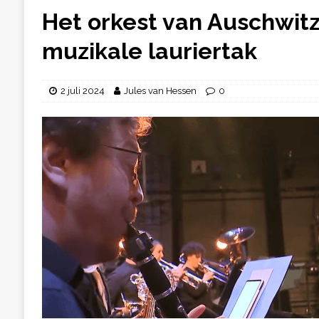
Het orkest van Auschwitz
muzikale lauriertak
2 juli 2024
Jules van Hessen
0