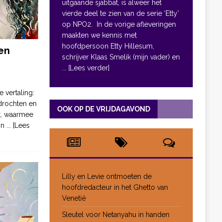
uitgaande sjabbat, is alweer het
vierde deel te zien van de serie ‘Etty’
op NPO2. In de vorige afleveringen
maakten we kennis met
hoofdpersoon Etty Hillesum,
en
schrijver Klaas Smelik (mijn vader) en
... [Lees verder]
e vertaling:
drochten en
OOK OP DE VRIJDAGAVOND
pt, waarmee
jn
... [Lees
Lilly en Levie ontmoeten de
hoofdredacteur in het Ghetto van
Venetië
Sleutel voor Netanyahu in handen