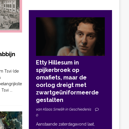
bbijn
Etty Hillesum in
spijkerbroek op
m Tsvi (de
omafiets, maar de
n
elangrijkste
oorlog dreigt met
. Tsvi
...
zwartgeüniformeerde
gestalten
van Klaas Smelik in Geschiedenis
0
Aanstaande zaterdagavond laat,