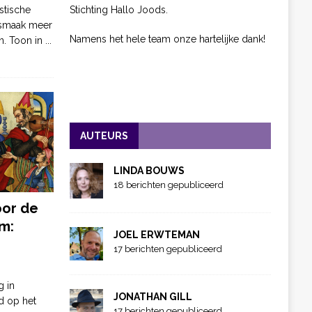
Stichting Hallo Joods.
stische
 smaak meer
Namens het hele team onze hartelijke dank!
n. Toon in
...
AUTEURS
LINDA BOUWS
18 berichten gepubliceerd
oor de
m:
JOEL ERWTEMAN
17 berichten gepubliceerd
g in
JONATHAN GILL
d op het
17 berichten gepubliceerd