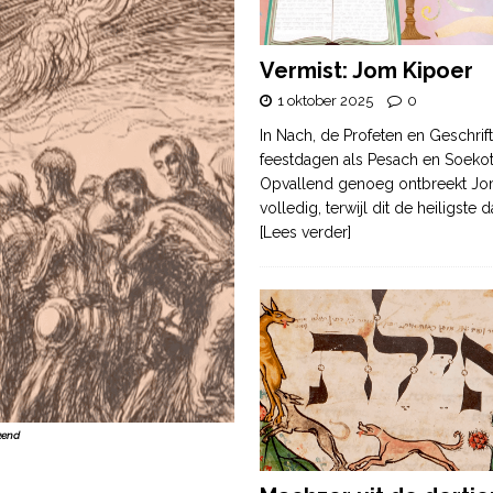
Vermist: Jom Kipoer
1 oktober 2025
0
In Nach, de Profeten en Geschrif
feestdagen als Pesach en Soek
Opvallend genoeg ontbreekt Jo
volledig, terwijl dit de heiligste
[Lees verder]
kend