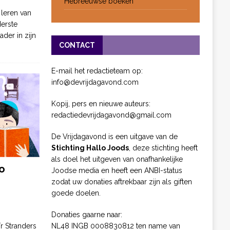
Hebreeuwse boeken
 leren van
derste
ader in zijn
CONTACT
E-mail het redactieteam op:
info@devrijdagavond.com
Kopij, pers en nieuwe auteurs:
redactiedevrijdagavond@gmail.com
De Vrijdagavond is een uitgave van de
Stichting Hallo Joods
, deze stichting heeft
als doel het uitgeven van onafhankelijke
o
Joodse media en heeft een ANBI-status
zodat uw donaties aftrekbaar zijn als giften
goede doelen.
Donaties gaarne naar:
NL48 INGB 0008830812 ten name van
ïr Stranders