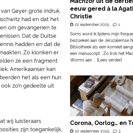
Machzor uit de derti
eeuw gered à la Agat
van Geyer grote indruk.
Christie
uschwitz had en dat het
22 september 2025
1
rden om gevangenen te
Soms word ik tijdens mijn freque
nissen. Dat de Duitse
bezoeken aan de Jeruzalemse N
ennis hadden en dat de
Bibliotheek als een komeet aang
maakten. Zo klonken er
een manuscript. Zo trok het Ma
elden ze een fragment
Worms aan
... [Lees verder]
iek. Amerikaanser kan
eteerden het als een hun
ook zo’n gedeelte uit
t wij luisteraars
Corona, Oorlog… en T
ities zijn toegankelijk,
10 september 2025
3