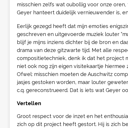
misschien zelfs wat oubollig voor onze oren, 
Geyer hanteert duidelijk vernieuwender is, en 
Eerlijk gezegd heeft dat mijn emoties enigszi
geschreven en uitgevoerde muziek louter “mu
blijf je mijns inziens dichter bij de bron en d
drama van deze gitzwarte tijd. Met alle res
compositietechniek, denk ik dat het project 
niet ook nog zijn eigen visitekaartje hiermee 
Ofwel: misschien moeten de Auschwitz compos
jasjes gestoken worden, maar louter gewet
c.q. gereconstrueerd. Dat is iets wat Geyer o
Vertellen
Groot respect voor de inzet en het enthou
zich op dit project heeft gestort. Hij is zic