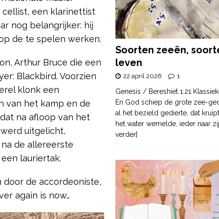
llist, een klarinettist
ar nog belangrijker: hij
 op de te spelen werken.
Soorten zeeën, soort
leven
on, Arthur Bruce die een
yer: Blackbird. Voorzien
22 april 2026
1
erel klonk een
Genesis / Bereshiet 1:21 Klassiek
en van het kamp en de
En God schiep de grote zee-ge
al het bezield gedierte, dat krui
 dat na afloop van het
het water wemelde, ieder naar zi
werd uitgelicht,
verder]
 na de allereerste
en lauriertak.
n door de accordeoniste,
ver again is now…