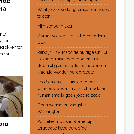
ende
ha
Want je ziel verlangt ernaar om vlees
te eten
Mijn schoenmaker
nte
Zomer vol verhalen uit Amsterdam-
ationale
Oost
etrokken tot
Rabbijn Tzvi Marx: de huidige Chillul
chzor
Hashem-misdaden moeten juist
door religieuze Joden en rabbijnen
krachtig worden veroordeeld
Leo Samama: Thuis stond een
Chanoekaboom, maar het moderne
humanisme is geen joodse zaak
Geen warme ontvangst in
Washington
Politieke impuls in Rome bij
ora
teruggave twee geroofde