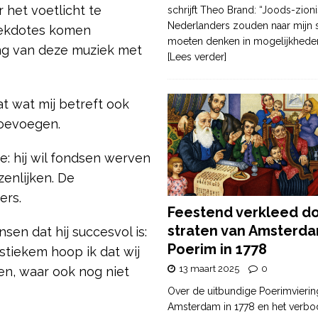
 het voetlicht te
schrijft Theo Brand: “Joods-zioni
Nederlanders zouden naar mijn
nekdotes komen
moeten denken in mogelijkhede
ing van deze muziek met
[Lees verder]
t wat mij betreft ook
toevoegen.
: hij wil fondsen werven
enlijken. De
ers.
Feestend verkleed d
straten van Amsterda
en dat hij succesvol is:
Poerim in 1778
 stiekem hoop ik dat wij
13 maart 2025
0
en, waar ook nog niet
Over de uitbundige Poerimvierin
Amsterdam in 1778 en het verbo