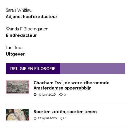
Sarah Whitlau
Adjunct hoofdredacteur
Wanda F Bloemgarten
Eindredacteur
Ilan Roos
Uitgever
RELIGIE EN FILOSOFIE
Chacham Tsvi, de wereldberoemde
Amsterdamse opperrabbijn
30 juni 2026
0
Soorten zeeën, soorten leven
22 april 2026
1