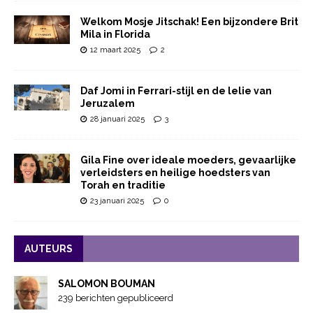
Welkom Mosje Jitschak! Een bijzondere Brit
Mila in Florida
12 maart 2025
2
Daf Jomi in Ferrari-stijl en de lelie van
Jeruzalem
28 januari 2025
3
Gila Fine over ideale moeders, gevaarlijke
verleidsters en heilige hoedsters van
Torah en traditie
23 januari 2025
0
AUTEURS
SALOMON BOUMAN
239 berichten gepubliceerd