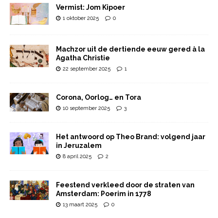
Vermist: Jom Kipoer
1 oktober 2025
0
Machzor uit de dertiende eeuw gered à la
Agatha Christie
22 september 2025
1
Corona, Oorlog… en Tora
10 september 2025
3
Het antwoord op Theo Brand: volgend jaar
in Jeruzalem
8 april 2025
2
Feestend verkleed door de straten van
Amsterdam: Poerim in 1778
13 maart 2025
0