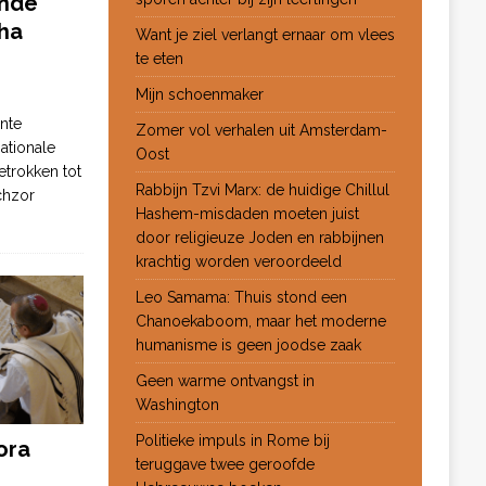
ende
ha
Want je ziel verlangt ernaar om vlees
te eten
Mijn schoenmaker
nte
Zomer vol verhalen uit Amsterdam-
ationale
Oost
etrokken tot
Rabbijn Tzvi Marx: de huidige Chillul
chzor
Hashem-misdaden moeten juist
door religieuze Joden en rabbijnen
krachtig worden veroordeeld
Leo Samama: Thuis stond een
Chanoekaboom, maar het moderne
humanisme is geen joodse zaak
Geen warme ontvangst in
Washington
Politieke impuls in Rome bij
ora
teruggave twee geroofde