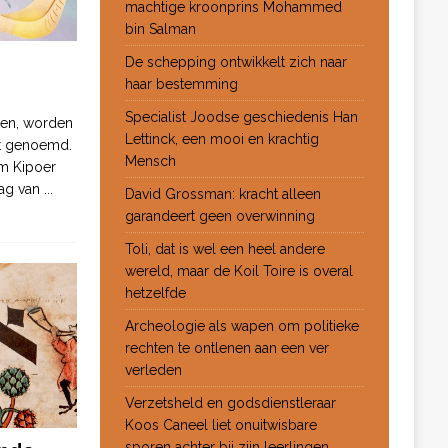
machtige kroonprins Mohammed
bin Salman
De schepping ontwikkelt zich naar
haar bestemming
Specialist Joodse geschiedenis Han
ten, worden
Lettinck, een mooi en krachtig
ot genoemd.
Mensch
m Kipoer
 dag van
...
David Grossman: kracht alleen
garandeert geen overwinning
Toli, dat is wel een heel andere
wereld, maar de Koil Toire is overal
hetzelfde
Archeologie als wapen om politieke
rechten te ontlenen aan een ver
verleden
Verzetsheld en godsdienstleraar
Koos Caneel liet onuitwisbare
sporen achter bij zijn leerlingen