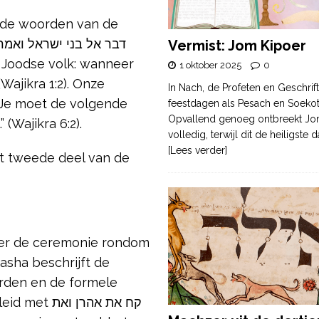
ende woorden van de
Vermist: Jom Kipoer
1 oktober 2025
0
Wajikra 1:2). Onze
In Nach, de Profeten en Geschrif
feestdagen als Pesach en Soek
Opvallend genoeg ontbreekt Jo
.” (Wajikra 6:2).
volledig, terwijl dit de heiligste
[Lees verder]
het tweede deel van de
ver de ceremonie rondom
asha beschrijft de
orden en de formele
קח את אהרן 