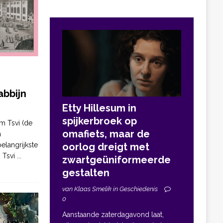
bbijn
Etty Hillesum in
spijkerbroek op
m Tsvi (de
omafiets, maar de
n
elangrijkste
oorlog dreigt met
. Tsvi
...
zwartgeüniformeerde
gestalten
van Klaas Smelik in Geschiedenis
0
Aanstaande zaterdagavond laat,