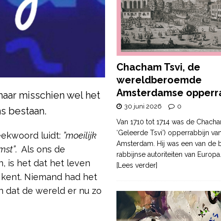
Chacham Tsvi, de
wereldberoemde
Amsterdamse opperra
maar misschien wel het
30 juni 2026
0
s bestaan.
Van 1710 tot 1714 was de Chacha
‘Geleerde Tsvi’) opperrabbijn va
eekwoord luidt:
”moeilijk
Amsterdam. Hij was een van de b
mst”
. Als ons de
rabbijnse autoriteiten van Europa
, is het dat het leven
[Lees verder]
 kent. Niemand had het
n dat de wereld er nu zo