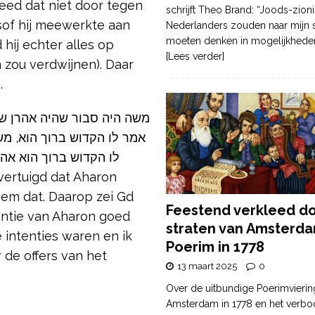
eed dat niet door tegen
schrijft Theo Brand: “Joods-zioni
lsof hij meewerkte aan
Nederlanders zouden naar mijn
moeten denken in mogelijkhede
 hij echter alles op
[Lees verder]
 zou verdwijnen). Daar
.
אמר לו הקדוש ברוך הוא, מש
לו הקדוש ברוך הוא אהרן
em dat. Daarop zei Gd
Feestend verkleed d
entie van Aharon goed
straten van Amsterda
e intenties waren en ik
Poerim in 1778
 de offers van het
13 maart 2025
0
Over de uitbundige Poerimvierin
Amsterdam in 1778 en het verbo