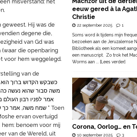
Machzor uit de derti
s geen misverstand: het
eeuw gered à la Agat
n.
Christie
n geweest. Hij was de
22 september 2025
1
vendien degene die,
Soms word ik tijdens mijn freque
wezigheid van Gd was
bezoeken aan de Jeruzalemse N
Bibliotheek als een komeet aang
 (waar die openbaring
een manuscript. Zo trok het Ma
iet voor hem weggelegd.
Worms aan
... [Lees verder]
telling van de
משה סבור שהוא נעשה כהן ,
אמר לפניו רבון העולם 
שמח משה, אמר  “ Toen
Moshe ervan overtuigd
n hem: benoem voor mij
Corona, Oorlog… en T
er van de Wereld, uit
10 september 2025
3