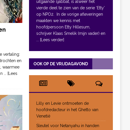
uitgaande sjabbat, is alweer het
vierde deel te zien van de serie ‘Etty’
op NPO2. In de vorige afleveringen
maakten we kennis met
hoofdpersoon Etty Hillesum,
en
schrijver Klaas Smelik (mijn vader) en
... [Lees verder]
e vertaling:
drochten en
OOK OP DE VRIJDAGAVOND
pt, waarmee
jn
... [Lees
Lilly en Levie ontmoeten de
hoofdredacteur in het Ghetto van
Venetië
Sleutel voor Netanyahu in handen