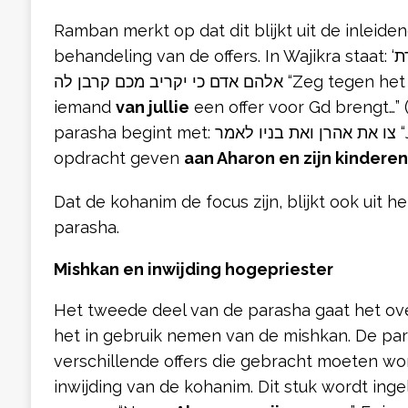
Ramban merkt op dat dit blijkt uit de inleid
behandeling van de offers. In Wajikra staat: ‘דבר אל בני ישראל ואמרת
אלהם אדם כי יקריב מכם קרבן לה “Zeg tegen het Joodse volk: wanneer
iemand
van jullie
een offer voor Gd brengt…” (
parasha begint met: צו את אהרן ואת בניו לאמר “Je moet de volgende
opdracht geven
aan Aharon en zijn kinderen
Dat de kohanim de focus zijn, blijkt ook uit 
parasha.
Mishkan en inwijding hogepriester
Het tweede deel van de parasha gaat het o
het in gebruik nemen van de mishkan. De par
verschillende offers die gebracht moeten w
inwijding van de kohanim. Dit stuk wordt ingeleid met ואת