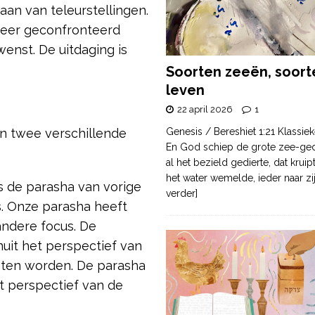
an van teleurstellingen.
 meer geconfronteerd
nst. De uitdaging is
Soorten zeeën, soort
leven
22 april 2026
1
in twee verschillende
Genesis / Bereshiet 1:21 Klassiek
En God schiep de grote zee-ge
al het bezield gedierte, dat krui
het water wemelde, ieder naar zi
s de parasha van vorige
verder]
s. Onze parasha heeft
andere focus. De
nuit het perspectief van
ten worden. De parasha
t perspectief van de