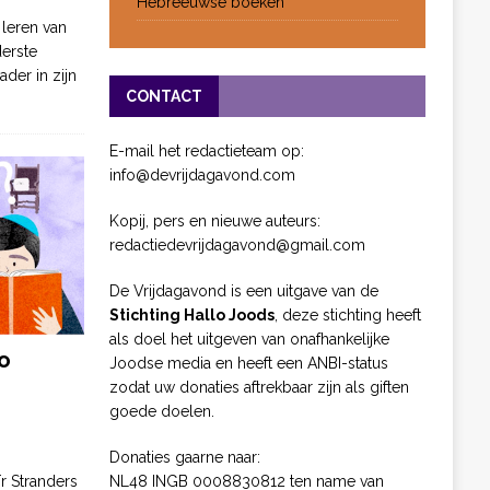
Hebreeuwse boeken
 leren van
derste
ader in zijn
CONTACT
E-mail het redactieteam op:
info@devrijdagavond.com
Kopij, pers en nieuwe auteurs:
redactiedevrijdagavond@gmail.com
De Vrijdagavond is een uitgave van de
Stichting Hallo Joods
, deze stichting heeft
als doel het uitgeven van onafhankelijke
o
Joodse media en heeft een ANBI-status
zodat uw donaties aftrekbaar zijn als giften
goede doelen.
Donaties gaarne naar:
NL48 INGB 0008830812 ten name van
ïr Stranders