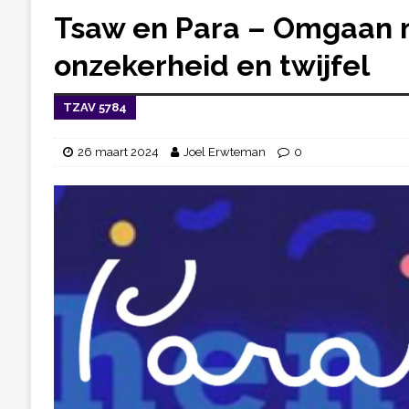
Tsaw en Para – Omgaan 
onzekerheid en twijfel
TZAV 5784
26 maart 2024
Joel Erwteman
0