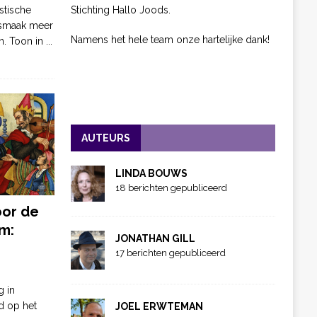
Stichting Hallo Joods.
stische
 smaak meer
Namens het hele team onze hartelijke dank!
n. Toon in
...
AUTEURS
LINDA BOUWS
18 berichten gepubliceerd
oor de
m:
JONATHAN GILL
17 berichten gepubliceerd
g in
d op het
JOEL ERWTEMAN