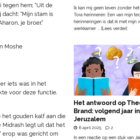
 tegen hem; “Uit de
Ik kan mij geen leven zonder het
 dacht: “Mijn stam is
Tora herinneren. Een van mijn te
herinneringen is dat ik met mijn v
haron, je broer.”
werkkamer
... [Lees verder]
van Moshe
r iets was in het
e voor deze functie.
Het antwoord op The
Brand: volgend jaar in
 het gouden kalf aan die
Jeruzalem
 Midrash legt uit dat het
8 april 2025
2
f erop was gericht om
In een reactie op een stuk van Ja