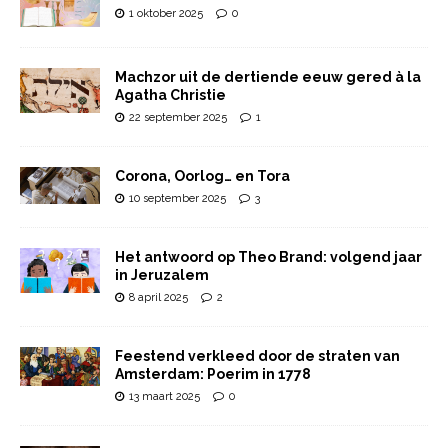
1 oktober 2025
0
Machzor uit de dertiende eeuw gered à la
Agatha Christie
22 september 2025
1
Corona, Oorlog… en Tora
10 september 2025
3
Het antwoord op Theo Brand: volgend jaar
in Jeruzalem
8 april 2025
2
Feestend verkleed door de straten van
Amsterdam: Poerim in 1778
13 maart 2025
0