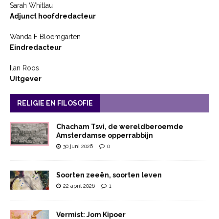
Sarah Whitlau
Adjunct hoofdredacteur
Wanda F Bloemgarten
Eindredacteur
Ilan Roos
Uitgever
RELIGIE EN FILOSOFIE
Chacham Tsvi, de wereldberoemde
Amsterdamse opperrabbijn
30 juni 2026
0
Soorten zeeën, soorten leven
22 april 2026
1
Vermist: Jom Kipoer