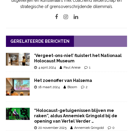
uitgeverijen en kunstenaars met coachend leiderschap en
strategische of grensoverschrijdende dilemma’s.
GERELATEERDE BERICHTEN
‘Vergeet-ons-niet’ fluistert het Nationaal
Holocaust Museum
4 april 2024
Paul Ariese
1
Het zoenoffer van Halsema
18 maart 2024
Bloom
2
“Holocaust-getuigenissen blijven me
raken”, aldus Annemiek Gringold bij de
opening van Vertel Verder …
20 november 2025
Annemiek Gringold
0