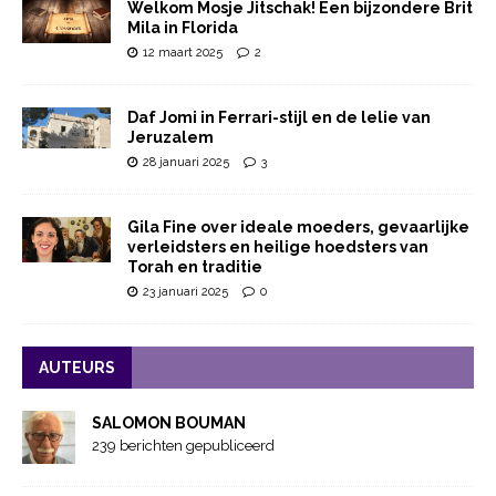
Welkom Mosje Jitschak! Een bijzondere Brit
Mila in Florida
12 maart 2025
2
Daf Jomi in Ferrari-stijl en de lelie van
Jeruzalem
28 januari 2025
3
Gila Fine over ideale moeders, gevaarlijke
verleidsters en heilige hoedsters van
Torah en traditie
23 januari 2025
0
AUTEURS
SALOMON BOUMAN
239 berichten gepubliceerd