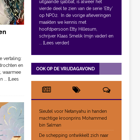
uitgaande sjabbat, is alweer het
vierde deel te zien van de serie ‘Etty’
op NPO2. In de vorige afleveringen
maakten we kennis met
hoofdpersoon Etty Hillesum,
en
schrijver Klaas Smelik (mijn vader) en
... [Lees verder]
e vertaling:
drochten en
OOK OP DE VRIJDAGAVOND
pt, waarmee
jn
... [Lees
Sleutel voor Netanyahu in handen
machtige kroonprins Mohammed
bin Salman
De schepping ontwikkelt zich naar