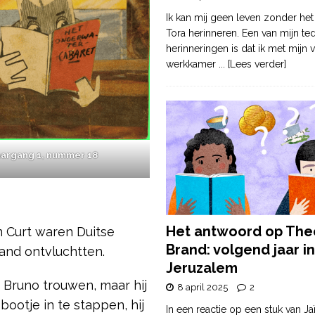
Ik kan mij geen leven zonder het
Tora herinneren. Een van mijn te
herinneringen is dat ik met mijn v
werkkamer
... [Lees verder]
aargang 1, nummer 18
Het antwoord op The
n Curt waren Duitse
Brand: volgend jaar in
land ontvluchtten.
Jeruzalem
t Bruno trouwen, maar hij
8 april 2025
2
ootje in te stappen, hij
In een reactie op een stuk van Ja