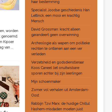
haar bestemming
Specialist Joodse geschiedenis Han
Lettinck, een mooi en krachtig
Mensch
David Grossman: kracht alleen
ten, worden
garandeert geen overwinning
ot genoemd.
m Kipoer
Archeologie als wapen om politieke
 dag van
...
rechten te ontlenen aan een ver
verleden
Verzetsheld en godsdienstleraar
Koos Caneel liet onuitwisbare
sporen achter bij zijn leerlingen
Mijn schoenmaker
Zomer vol verhalen uit Amsterdam-
Oost
Rabbijn Tzvi Marx: de huidige Chillul
Hashem-misdaden moeten juist