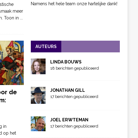
Namens het hele team onze hartelijke dank!
stische
 smaak meer
n. Toon in
...
AUTEURS
LINDA BOUWS
18 berichten gepubliceerd
JONATHAN GILL
oor de
17 berichten gepubliceerd
m:
JOEL ERWTEMAN
g in
17 berichten gepubliceerd
d op het