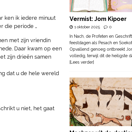
ar ken ik iedere minuut
Vermist: Jom Kipoer
r die periode …
1 oktober 2025
0
In Nach, de Profeten en Geschrif
en met zijn vriendin
feestdagen als Pesach en Soek
chede. Daar kwam op een
Opvallend genoeg ontbreekt Jo
volledig, terwijl dit de heiligste
et zijn drieën samen
[Lees verder]
ng dat u de hele wereld
hrikt u niet, het gaat