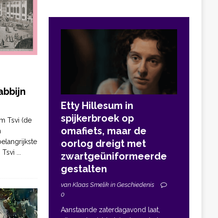
bbijn
Etty Hillesum in
spijkerbroek op
m Tsvi (de
omafiets, maar de
n
elangrijkste
oorlog dreigt met
. Tsvi
...
zwartgeüniformeerde
gestalten
van Klaas Smelik in Geschiedenis
0
Aanstaande zaterdagavond laat,