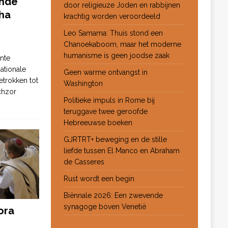
ende
door religieuze Joden en rabbijnen
ha
krachtig worden veroordeeld
Leo Samama: Thuis stond een
Chanoekaboom, maar het moderne
humanisme is geen joodse zaak
nte
ationale
Geen warme ontvangst in
etrokken tot
Washington
chzor
Politieke impuls in Rome bij
teruggave twee geroofde
Hebreeuwse boeken
GJRTRT+ beweging en de stille
liefde tussen El Manco en Abraham
de Casseres
Rust wordt een begin
Biënnale 2026: Een zwevende
synagoge boven Venetië
ora