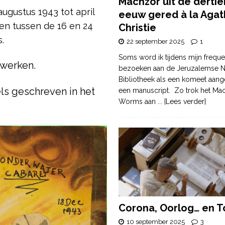
Machzor uit de derti
augustus 1943 tot april
eeuw gered à la Agat
en tussen de 16 en 24
Christie
s.
22 september 2025
1
Soms word ik tijdens mijn freque
rwerken.
bezoeken aan de Jeruzalemse N
Bibliotheek als een komeet aang
ls geschreven in het
een manuscript. Zo trok het Ma
Worms aan
... [Lees verder]
Corona, Oorlog… en T
10 september 2025
3