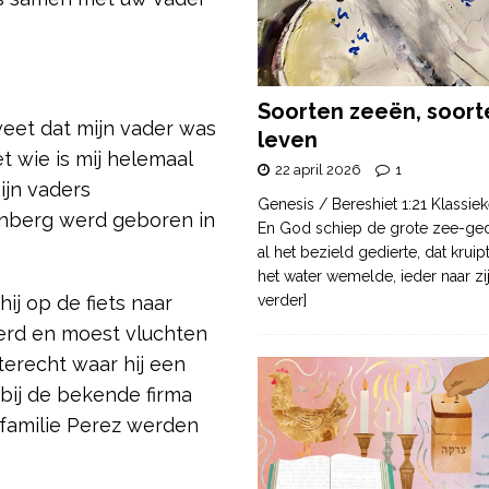
Soorten zeeën, soort
 weet dat mijn vader was
leven
wie is mij helemaal
22 april 2026
1
ijn vaders
Genesis / Bereshiet 1:21 Klassiek
enberg werd geboren in
En God schiep de grote zee-ge
al het bezield gedierte, dat krui
het water wemelde, ieder naar zi
hij op de fiets naar
verder]
eerd en moest vluchten
terecht waar hij een
 bij de bekende firma
 familie Perez werden