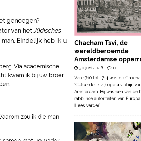
het genoegen?
tor van het
Jüdisches
man. Eindelijk heb ik u
Chacham Tsvi, de
wereldberoemde
Amsterdamse opperra
berg. Via academische
30 juni 2026
0
cht kwam ik bij uw broer
Van 1710 tot 1714 was de Chacha
nden.
‘Geleerde Tsvi’) opperrabbijn va
Amsterdam. Hij was een van de b
rabbijnse autoriteiten van Europa
[Lees verder]
Waarom zou ik die man
as samen met uw vader