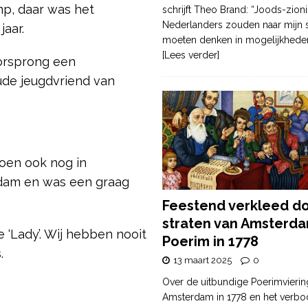
mp, daar was het
schrijft Theo Brand: “Joods-zioni
Nederlanders zouden naar mijn
 jaar.
moeten denken in mogelijkhede
[Lees verder]
orsprong een
ude jeugdvriend van
oen ook nog in
rdam en was een graag
Feestend verkleed d
straten van Amsterda
 ‘Lady’. Wij hebben nooit
Poerim in 1778
s.
13 maart 2025
0
Over de uitbundige Poerimvierin
Amsterdam in 1778 en het verbo