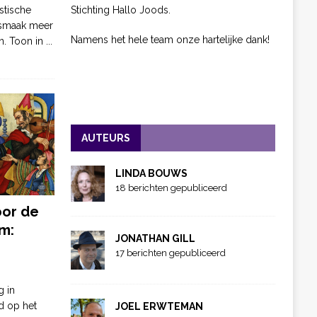
Stichting Hallo Joods.
stische
 smaak meer
Namens het hele team onze hartelijke dank!
n. Toon in
...
AUTEURS
LINDA BOUWS
18 berichten gepubliceerd
oor de
m:
JONATHAN GILL
17 berichten gepubliceerd
g in
d op het
JOEL ERWTEMAN