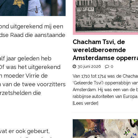
ond uitgerekend mij een
odse Raad die aanstaande
Chacham Tsvi, de
wereldberoemde
Amsterdamse opperra
alf jaar geleden heb
 Of was het uitgerekend
30 juni 2026
0
n moeder Virrie de
Van 1710 tot 1714 was de Chacha
‘Geleerde Tsvi’) opperrabbijn va
 van de twee voorzitters
Amsterdam. Hij was een van de b
rzetshelden die
rabbijnse autoriteiten van Europa
[Lees verder]
wat er ook gebeurt,