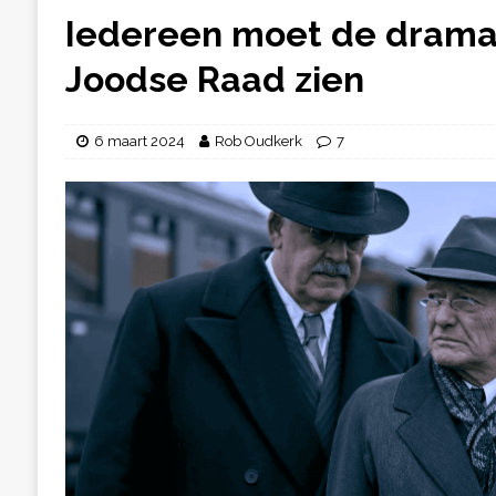
Iedereen moet de dramas
Joodse Raad zien
6 maart 2024
Rob Oudkerk
7