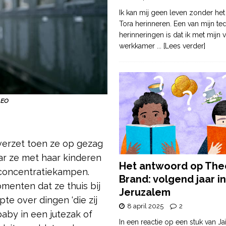
Ik kan mij geen leven zonder het
Tora herinneren. Een van mijn te
herinneringen is dat ik met mijn v
werkkamer
... [Lees verder]
o EO
verzet toen ze op gezag
ar ze met haar kinderen
Het antwoord op The
 concentratiekampen.
Brand: volgend jaar in
menten dat ze thuis bij
Jeruzalem
te over dingen ‘die zij
8 april 2025
2
aby in een jutezak of
In een reactie op een stuk van Ja