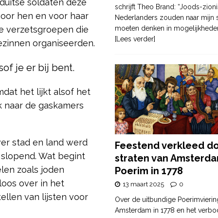
duitse soldaten deze
schrijft Theo Brand: “Joods-zioni
voor hen en voor haar
Nederlanders zouden naar mijn
de verzetsgroepen die
moeten denken in mogelijkhede
[Lees verder]
ezinnen organiseerden.
sof je er bij bent.
dat het lijkt alsof het
lk naar de gaskamers
ver stad en land werd
Feestend verkleed d
k slopend. Wat begint
straten van Amsterda
len zoals joden
Poerim in 1778
loos over in het
13 maart 2025
0
ellen van lijsten voor
Over de uitbundige Poerimvierin
Amsterdam in 1778 en het verbo