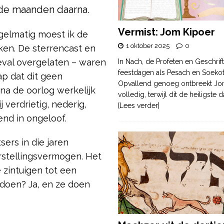
 de maanden daarna.
Vermist: Jom Kipoer
gelmatig moest ik de
1 oktober 2025
0
jken. De sterrencast en
oeval overgelaten – waren
In Nach, de Profeten en Geschrif
feestdagen als Pesach en Soek
p dat dit geen
Opvallend genoeg ontbreekt Jo
 na de oorlog werkelijk
volledig, terwijl dit de heiligste
verdrietig, nederig,
[Lees verder]
end in ongeloof.
ers in die jaren
rstellingsvermogen. Het
e zintuigen tot een
doen? Ja, en ze doen