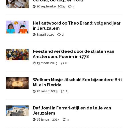
10 september 2025
3
Het antwoord op Theo Brand: volgend jaar
in Jeruzalem
8 april 2025
2
Feestend verkleed door de straten van
Amsterdam: Poerim in 1778
13 maart 2025
0
Welkom Mosje Jitschak! Een bijzondere Brit
Mila in Florida
12 maart 2025
2
Daf Jomi in Ferrari-stijl en de lelie van
Jeruzalem
28 januari 2025
3