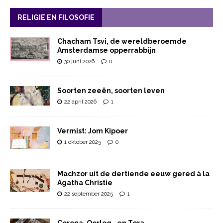
RELIGIE EN FILOSOFIE
Chacham Tsvi, de wereldberoemde
Amsterdamse opperrabbijn
30 juni 2026
0
Soorten zeeën, soorten leven
22 april 2026
1
Vermist: Jom Kipoer
1 oktober 2025
0
Machzor uit de dertiende eeuw gered à la
Agatha Christie
22 september 2025
1
Corona, Oorlog… en Tora