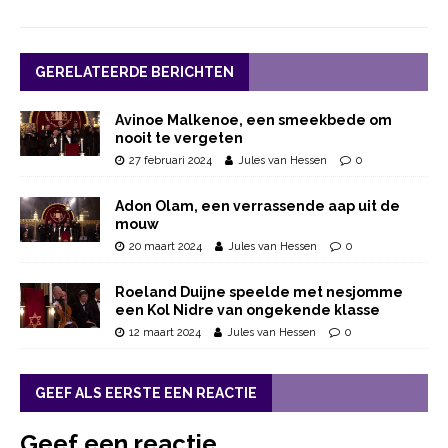
GERELATEERDE BERICHTEN
Avinoe Malkenoe, een smeekbede om
nooit te vergeten
27 februari 2024
Jules van Hessen
0
Adon Olam, een verrassende aap uit de
mouw
20 maart 2024
Jules van Hessen
0
Roeland Duijne speelde met nesjomme
een Kol Nidre van ongekende klasse
12 maart 2024
Jules van Hessen
0
GEEF ALS EERSTE EEN REACTIE
Geef een reactie