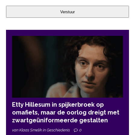
Verstuur
Etty Hillesum in spijkerbroek op
omafiets, maar de oorlog dreigt met
zwartgeüniformeerde gestalten
van Klaas Smelik in Geschiedenis
0