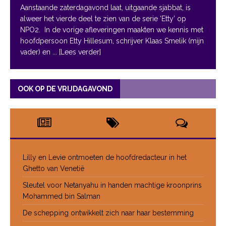
Aanstaande zaterdagavond laat, uitgaande sjabbat, is
alweer het vierde deel te zien van de serie ‘Etty’ op
NPO2. In de vorige afleveringen maakten we kennis met
hoofdpersoon Etty Hillesum, schrijver Klaas Smelik (mijn
vader) en
... [Lees verder]
OOK OP DE VRIJDAGAVOND
Lilly en Levie ontmoeten de hoofdredacteur in het
Ghetto van Venetië
Sleutel voor Netanyahu in handen machtige kroonprins
Mohammed bin Salman
De schepping ontwikkelt zich naar haar bestemming