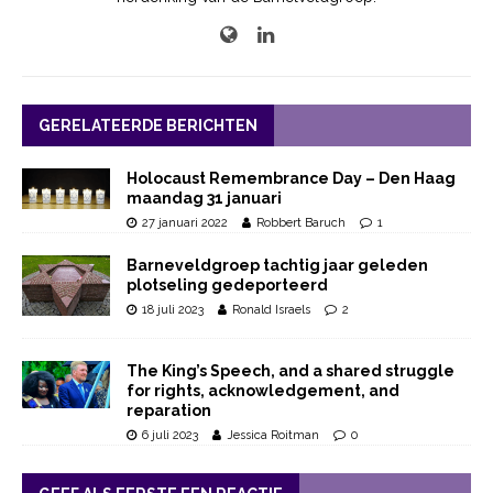
GERELATEERDE BERICHTEN
Holocaust Remembrance Day – Den Haag
maandag 31 januari
27 januari 2022
Robbert Baruch
1
Barneveldgroep tachtig jaar geleden
plotseling gedeporteerd
18 juli 2023
Ronald Israels
2
The King’s Speech, and a shared struggle
for rights, acknowledgement, and
reparation
6 juli 2023
Jessica Roitman
0