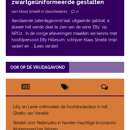
zwartgeüniformeerde gestalten
van Klaas Smelik in Geschiedenis
0
Aanstaande zaterdagavond laat, uitgaande sjabbat, is
alweer het vierde deel te zien van de serie ‘Etty’ op
NPO2. In de vorige afleveringen maakten we kennis met
hoofdpersoon Etty Hillesum, schrijver Klaas Smelik (mijn
vader) en
... [Lees verder]
OOK OP DE VRIJDAGAVOND
Lilly en Levie ontmoeten de hoofdredacteur in het
Ghetto van Venetië
Sleutel voor Netanyahu in handen machtige kroonprins
Mohammed bin Salman