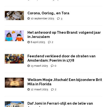
Corona, Oorlog… en Tora
10 september 2025
3
Het antwoord op Theo Brand: volgend jaar
in Jeruzalem
8 april 2025
2
Feestend verkleed door de straten van
Amsterdam: Poerim in 1778
13 maart 2025
0
Welkom Mosje Jitschak! Een bijzondere Brit
Mila in Florida
12 maart 2025
2
Daf Jomi in Ferrari-stijl en de lelie van