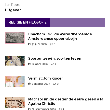
Ilan Roos
Uitgever
RELIGIE EN FILOSOFIE
Chacham Tsvi, de wereldberoemde
Amsterdamse opperrabbijn
30 juni 2026
0
Soorten zeeën, soorten leven
22 april 2026
1
Vermist: Jom Kipoer
1 oktober 2025
0
Machzor uit de dertiende eeuw gered à la
Agatha Christie
22 september 2025
1