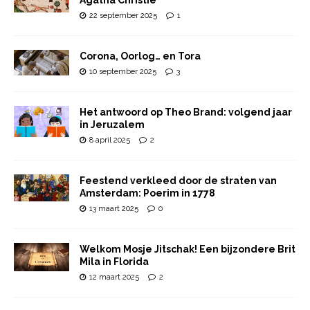
22 september 2025
1
Corona, Oorlog… en Tora
10 september 2025
3
Het antwoord op Theo Brand: volgend jaar
in Jeruzalem
8 april 2025
2
Feestend verkleed door de straten van
Amsterdam: Poerim in 1778
13 maart 2025
0
Welkom Mosje Jitschak! Een bijzondere Brit
Mila in Florida
12 maart 2025
2