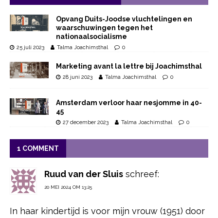
Opvang Duits-Joodse vluchtelingen en
waarschuwingen tegen het
nationaalsocialisme
25 juli 2023
Talma Joachimsthal
0
Marketing avant la lettre bij Joachimsthal
28 juni 2023
Talma Joachimsthal
0
Amsterdam verloor haar nesjomme in 40-
45
27 december 2023
Talma Joachimsthal
0
1 COMMENT
Ruud van der Sluis
schreef:
20 MEI 2024 OM 13:25
In haar kindertijd is voor mijn vrouw (1951) door