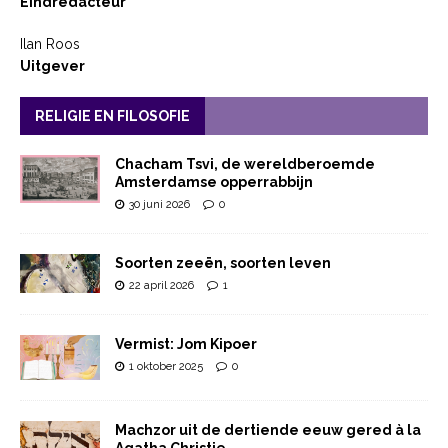
Eindredacteur
Ilan Roos
Uitgever
RELIGIE EN FILOSOFIE
Chacham Tsvi, de wereldberoemde
Amsterdamse opperrabbijn
30 juni 2026
0
Soorten zeeën, soorten leven
22 april 2026
1
Vermist: Jom Kipoer
1 oktober 2025
0
Machzor uit de dertiende eeuw gered à la
Agatha Christie