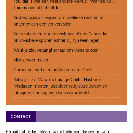
Toli, dat is wel een heel andere wereld, maar de Koil
Toire is overal hetzelfde
Archeologie als wapen om politieke rechten te
ontlenen aan een ver verleden
Verzetsheld en godsdienstleraar Koos Caneel liet
onuitwisbare sporen achter bij zijn leerlingen
Want je ziel verlangt ernaar om vlees te eten
Mijn schoenmaker
Zomer vol verhalen uit Amsterdam-Oost
Rabbijn Tzvi Marx: de huidige Chillul Hashem-
misdaden moeten juist door religieuze Joden en
rabbijnen krachtig worden veroordeeld
CONTACT
E-mail het redactieteam op: info@devrijdagavond.com