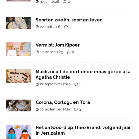
30 juni 2026
0
Soorten zeeën, soorten leven
22 april 2026
1
Vermist: Jom Kipoer
1 oktober 2025
0
Machzor uit de dertiende eeuw gered à la
Agatha Christie
22 september 2025
1
Corona, Oorlog… en Tora
10 september 2025
3
Het antwoord op Theo Brand: volgend jaar
in Jeruzalem