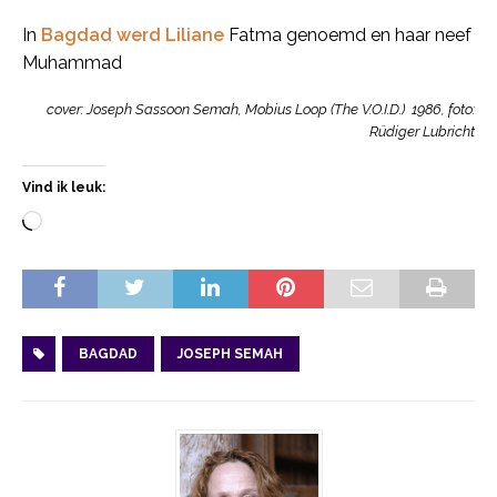
In
Bagdad werd Liliane
Fatma genoemd en haar neef
Muhammad
cover: Joseph Sassoon Semah, Mobius Loop (The V.O.I.D.) 1986, foto:
Rüdiger Lubricht
Vind ik leuk:
BAGDAD
JOSEPH SEMAH