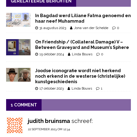
GERELATEERDE BERICHTEN
In Bagdad werd Liliane Fatma genoemd en
haar neef Muhammad
31 augustus 2023
Jona van der Schelde
0
On Friendship / (Collateral Damage) V –
Between Graveyard and Museum’s Sphere
15 oktober 2024
Linda Bouws
0
Joodse iconografie wordt niet herkend
noch erkend in de westerse (christelijke)
kunstgeschiedenis
17 oktober 2023
Linda Bouws
1
1 COMMENT
judith bruinsma
schreef:
22 SEPTEMBER 2023 OM 12:34