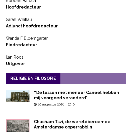
Robbert Baruch
Hoofdredacteur
Sarah Whitlau
Adjunct hoofdredacteur
Wanda F Bloemgarten
Eindredacteur
Ilan Roos
Uitgever
RELIGIE EN FILOSOFIE
‘‘De lessen met meneer Caneel hebben
mij voorgoed veranderd’
10 augustus 2026
0
Chacham Tsvi, de wereldberoemde
Amsterdamse opperrabbijn