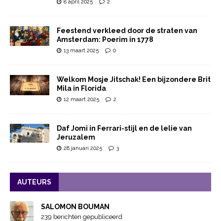
8 april 2025
2
Feestend verkleed door de straten van
Amsterdam: Poerim in 1778
13 maart 2025
0
Welkom Mosje Jitschak! Een bijzondere Brit
Mila in Florida
12 maart 2025
2
Daf Jomi in Ferrari-stijl en de lelie van
Jeruzalem
28 januari 2025
3
AUTEURS
SALOMON BOUMAN
239 berichten gepubliceerd