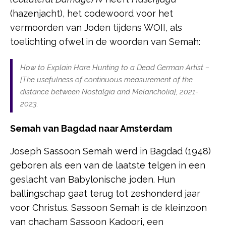
(hazenjacht), het codewoord voor het
vermoorden van Joden tijdens WOII, als
toelichting ofwel in de woorden van Semah:
How to Explain Hare Hunting to a Dead German Artist –
[The usefulness of continuous measurement of the
distance between Nostalgia and Melancholia],
2021-
2023.
Semah van Bagdad naar Amsterdam
Joseph Sassoon Semah werd in Bagdad (1948)
geboren als een van de laatste telgen in een
geslacht van Babylonische joden. Hun
ballingschap gaat terug tot zeshonderd jaar
voor Christus. Sassoon Semah is de kleinzoon
van chacham Sassoon Kadoori, een