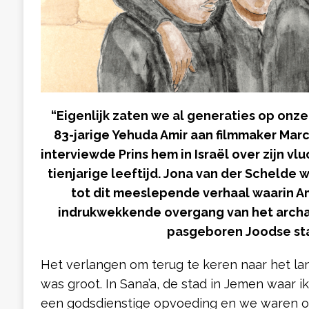
“Eigenlijk zaten we al generaties op onze 
83-jarige Yehuda Amir aan filmmaker Marce
interviewde Prins hem in Israël over zijn v
tienjarige leeftijd. Jona van der Schelde w
tot dit meeslepende verhaal waarin Ami
indrukwekkende overgang van het arch
pasgeboren Joodse sta
Het verlangen om terug te keren naar het l
was groot. In Sana’a, de stad in Jemen waar 
een godsdienstige opvoeding en we waren o