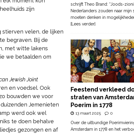
en elk moment kon
schrijft Theo Brand: “Joods-zioni
heelhuids zijn
Nederlanders zouden naar mijn
moeten denken in mogelijkhede
[Lees verder]
tierven velen, de lijken
 begraven. Bij de
n, met witte lakens
die we betaalden om
an Jewish Joint
ren en voedsel. Ook
Feestend verkleed d
 zo bouwden we voor
straten van Amsterda
Poerim in 1778
n duizenden Jemenieten
 kamp werd ook wel
13 maart 2025
0
 niks te doen behalve
Over de uitbundige Poerimvierin
liedjes gezongen en af
Amsterdam in 1778 en het verbo