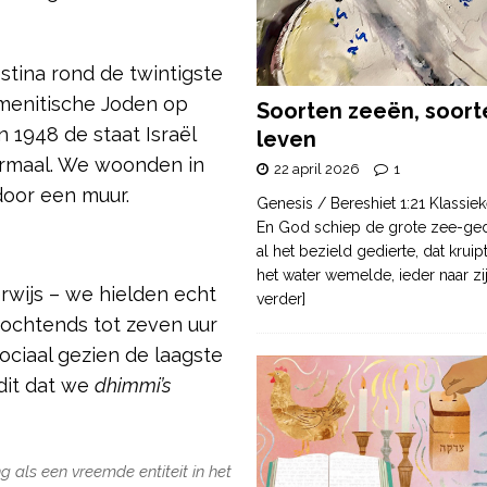
stina rond de twintigste
emenitische Joden op
Soorten zeeën, soort
 1948 de staat Israël
leven
normaal. We woonden in
22 april 2026
1
door een muur.
Genesis / Bereshiet 1:21 Klassiek
En God schiep de grote zee-ge
al het bezield gedierte, dat krui
het water wemelde, ieder naar zi
wijs – we hielden echt
verder]
 ochtends tot zeven uur
ociaal gezien de laagste
dit dat we
dhimmi’s
.
g als een vreemde entiteit in het