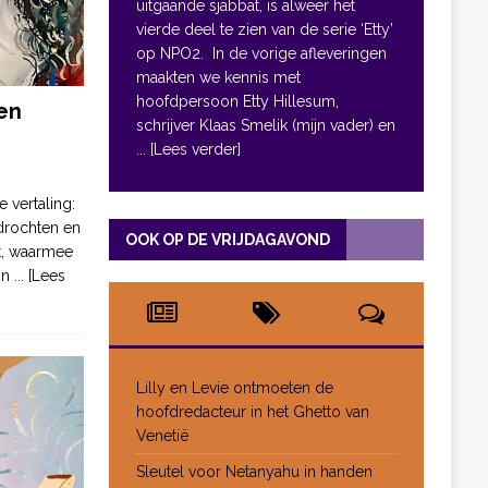
uitgaande sjabbat, is alweer het
vierde deel te zien van de serie ‘Etty’
op NPO2. In de vorige afleveringen
maakten we kennis met
hoofdpersoon Etty Hillesum,
en
schrijver Klaas Smelik (mijn vader) en
... [Lees verder]
e vertaling:
drochten en
OOK OP DE VRIJDAGAVOND
pt, waarmee
jn
... [Lees
Lilly en Levie ontmoeten de
hoofdredacteur in het Ghetto van
Venetië
Sleutel voor Netanyahu in handen