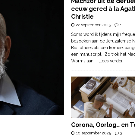
Machzor uit de derti
eeuw gered à la Agat
Christie
22 september 2025
1
Soms word ik tijdens mijn freque
bezoeken aan de Jeruzalemse N
Bibliotheek als een komeet aang
een manuscript. Zo trok het Ma
Worms aan
... [Lees verder]
Corona, Oorlog… en T
10 september 2025
3