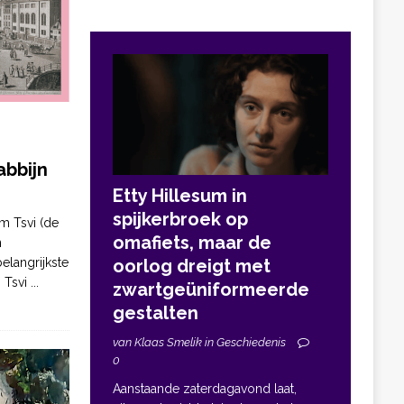
bbijn
Etty Hillesum in
spijkerbroek op
m Tsvi (de
omafiets, maar de
n
elangrijkste
oorlog dreigt met
. Tsvi
...
zwartgeüniformeerde
gestalten
van Klaas Smelik in Geschiedenis
0
Aanstaande zaterdagavond laat,