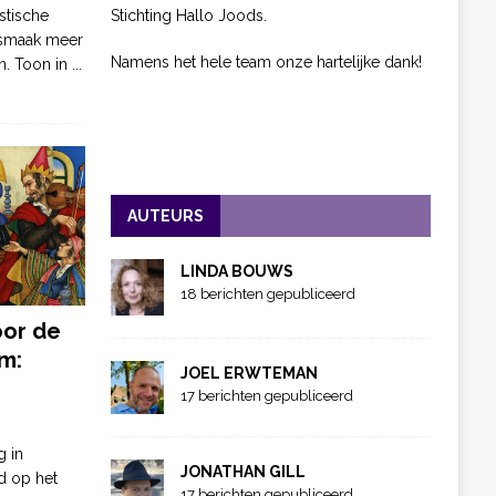
Stichting Hallo Joods.
stische
 smaak meer
Namens het hele team onze hartelijke dank!
n. Toon in
...
AUTEURS
LINDA BOUWS
18 berichten gepubliceerd
oor de
m:
JOEL ERWTEMAN
17 berichten gepubliceerd
g in
JONATHAN GILL
d op het
17 berichten gepubliceerd