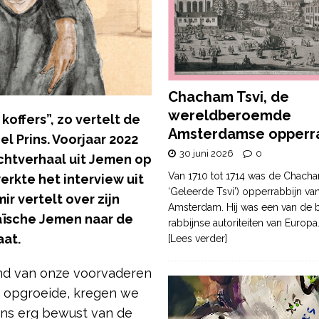
Chacham Tsvi, de
wereldberoemde
koffers”, zo vertelt de
Amsterdamse opperra
l Prins. Voorjaar 2022
30 juni 2026
0
luchtverhaal uit Jemen op
Van 1710 tot 1714 was de Chacha
erkte het interview uit
‘Geleerde Tsvi’) opperrabbijn va
r vertelt over zijn
Amsterdam. Hij was een van de b
aïsche Jemen naar de
rabbijnse autoriteiten van Europa
at.
[Lees verder]
and van onze voorvaderen
ik opgroeide, kregen we
ns erg bewust van de