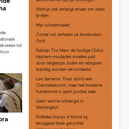
ende
ha
Want je ziel verlangt ernaar om vlees
te eten
Mijn schoenmaker
nte
Zomer vol verhalen uit Amsterdam-
ationale
Oost
etrokken tot
Rabbijn Tzvi Marx: de huidige Chillul
chzor
Hashem-misdaden moeten juist
door religieuze Joden en rabbijnen
krachtig worden veroordeeld
Leo Samama: Thuis stond een
Chanoekaboom, maar het moderne
humanisme is geen joodse zaak
Geen warme ontvangst in
Washington
Politieke impuls in Rome bij
ora
teruggave twee geroofde