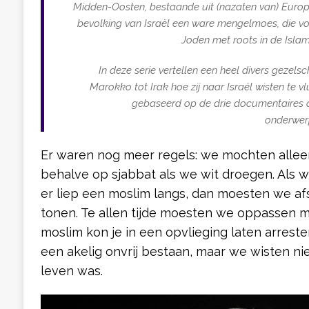
Midden-Oosten, bestaande uit (nazaten van) Europe
bevolking van Israël een ware mengelmoes, die vo
Joden met roots in de Islam
In deze serie vertellen een heel divers gezel
Marokko tot Irak
hoe zij naar Israël wisten te v
gebaseerd op de drie documentaires d
onderwer
Er waren nog meer regels: we mochten alleen
behalve op sjabbat als we wit droegen. Als 
er liep een moslim langs, dan moesten we af
tonen. Te allen tijde moesten we oppassen 
moslim kon je in een opvlieging laten arreste
een akelig onvrij bestaan, maar we wisten nie
leven was.