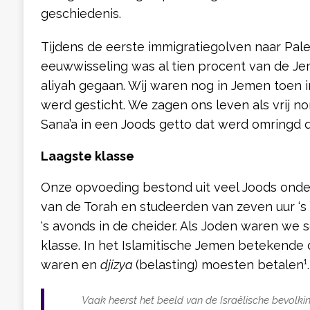
geschiedenis.
Tijdens de eerste immigratiegolven naar Pale
eeuwwisseling was al tien procent van de J
aliyah gegaan. Wij waren nog in Jemen toen in
werd gesticht. We zagen ons leven als vrij 
Sana’a in een Joods getto dat werd omringd 
Laagste klasse
Onze opvoeding bestond uit veel Joods onder
van de Torah en studeerden van zeven uur ‘s
‘s avonds in de cheider. Als Joden waren we s
klasse. In het Islamitische Jemen betekende 
waren en
djizya
(belasting) moesten betalen¹
Vaak heerst het beeld van de Israëlische bevolkin