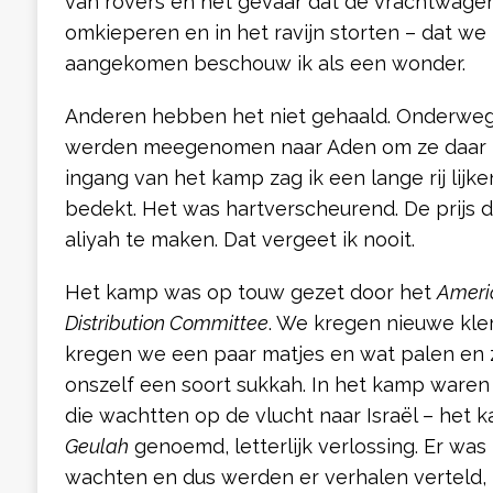
van rovers en het gevaar dat de vrachtwag
omkieperen en in het ravijn storten – dat we 
aangekomen beschouw ik als een wonder.
Anderen hebben het niet gehaald. Onderweg s
werden meegenomen naar Aden om ze daar te
ingang van het kamp zag ik een lange rij lijke
bedekt. Het was hartverscheurend. De prijs 
aliyah te maken. Dat vergeet ik nooit.
Het kamp was op touw gezet door het
Americ
Distribution Committee
. We kregen nieuwe kle
kregen we een paar matjes en wat palen en
onszelf een soort sukkah. In het kamp ware
die wachtten op de vlucht naar Israël – het
Geulah
genoemd, letterlijk verlossing. Er was
wachten en dus werden er verhalen verteld, 