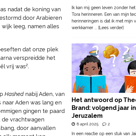
Ik kan mij geen leven zonder het
was nadat de koning van
Tora herinneren. Een van mijn te
estormd door Arabieren
herinneringen is dat ik met mijn v
wijk leeg, namen alles
werkkamer
... [Lees verder]
beseften dat onze plek
daarna verspreidde het
l vrij was².
mp
Hashed
nabij Aden, van
Het antwoord op The
is naar Aden was lang en
Brand: volgend jaar in
Sommigen gingen te paard
Jeruzalem
et de vrachtwagen
8 april 2025
2
sbang, door aanvallen
In een reactie op een stuk van Ja