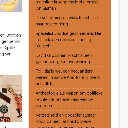
machtige kroonprins Mohammed
bin Salman
De schepping ontwikkelt zich naar
haar bestemming
Specialist Joodse geschiedenis Han
ten, worden
Lettinck, een mooi en krachtig
ot genoemd.
Mensch
m Kipoer
 dag van
...
David Grossman: kracht alleen
garandeert geen overwinning
Toli, dat is wel een heel andere
wereld, maar de Koil Toire is overal
hetzelfde
Archeologie als wapen om politieke
rechten te ontlenen aan een ver
verleden
Verzetsheld en godsdienstleraar
Koos Caneel liet onuitwisbare
sporen achter bij zijn leerlingen