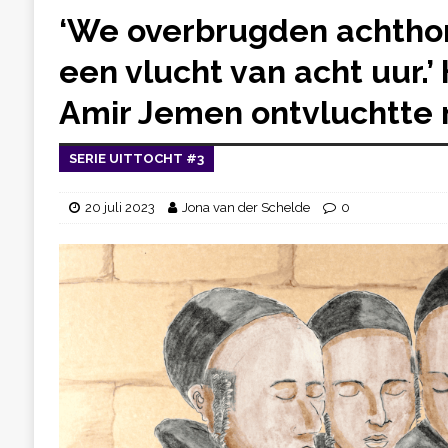
‘We overbrugden achthon
een vlucht van acht uur.
Amir Jemen ontvluchtte n
SERIE UITTOCHT #3
20 juli 2023
Jona van der Schelde
0