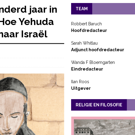
derd jaar in
TEAM
’ Hoe Yehuda
Robbert Baruch
Hoofdredacteur
aar Israël
Sarah Whitlau
Adjunct hoofdredacteur
Wanda F Bloemgarten
Eindredacteur
Ilan Roos
Uitgever
RELIGIE EN FILOSOFIE