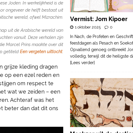
se Joden. In werkelijkheid is de
or ongeveer de helft bestaat uit
itische wereld, ofwel Mizrachim.
Vermist: Jom Kipoer
1 oktober 2025
0
schap uit de Arabische wereld van
In Nach, de Profeten en Geschrif
luchten
vanuit.
Deze verhalen zijn
feestdagen als Pesach en Soek
ie Marcel Prins maakte over dit
Opvallend genoeg ontbreekt Jo
p getiteld
Een vergeten uittocht
.
volledig, terwijl dit de heiligste
[Lees verder]
 grijze kleding dragen
we op een ezel reden en
stijgen om respect te
met wat we zeiden – een
ren. Achteraf was het
t beter dan dat dit ons