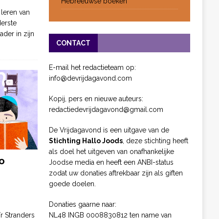
Hebreeuwse boeken
 leren van
derste
ader in zijn
CONTACT
E-mail het redactieteam op:
info@devrijdagavond.com
Kopij, pers en nieuwe auteurs:
redactiedevrijdagavond@gmail.com
De Vrijdagavond is een uitgave van de
Stichting Hallo Joods
, deze stichting heeft
als doel het uitgeven van onafhankelijke
o
Joodse media en heeft een ANBI-status
zodat uw donaties aftrekbaar zijn als giften
goede doelen.
Donaties gaarne naar:
NL48 INGB 0008830812 ten name van
ïr Stranders