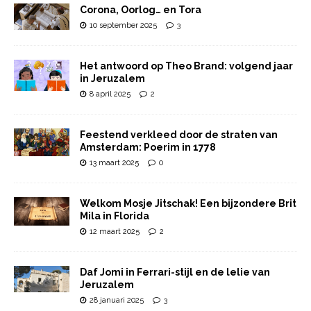
Corona, Oorlog… en Tora
10 september 2025
3
Het antwoord op Theo Brand: volgend jaar
in Jeruzalem
8 april 2025
2
Feestend verkleed door de straten van
Amsterdam: Poerim in 1778
13 maart 2025
0
Welkom Mosje Jitschak! Een bijzondere Brit
Mila in Florida
12 maart 2025
2
Daf Jomi in Ferrari-stijl en de lelie van
Jeruzalem
28 januari 2025
3