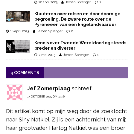
12 april 2023
Jeroen Sprenger
1
Klauteren over rotsen en door doornige
begroeiing. De zware route over de
Pyreneeën van een Engelandvaarder
18 april 2023
Jeroen Sprenger
0
Kennis over Tweede Wereldoorlog steeds
breder en diverser
7 mei 2025
Jeroen Sprenger
0
4 COMMENTS
Jef Zomerplaag
schreef:
17 OKTOBER 2025 OM 15:56
Dit artikel komt op mijn weg door de zoektocht
naar Siny Natkiel. Zij is een achternicht van mij:
haar grootvader Hartog Natkiel was een broer