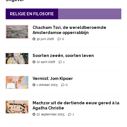
RELIGIE EN FILOSOFIE
Chacham Tsvi, de wereldberoemde
Amsterdamse opperrabbijn
30 juni 2026
0
Soorten zeeën, soorten leven
22 april 2026
1
Vermist: Jom Kipoer
1 oktober 2025
0
Machzor uit de dertiende eeuw gered à la
Agatha Christie
22 september 2025
1