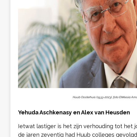
Huub Oosterhuis (1933-2023), foto Ekklesia A
Yehuda Aschkenasy en Alex van Heusden
Ietwat lastiger is het zijn verhouding tot het
de jaren zeventig had Huub colleges gevolgd