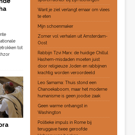
ende
ha
Want je ziel verlangt ernaar om vlees
te eten
Mijn schoenmaker
nte
Zomer vol verhalen uit Amsterdam-
ationale
Oost
etrokken tot
Rabbijn Tzvi Marx: de huidige Chillul
chzor
Hashem-misdaden moeten juist
door religieuze Joden en rabbijnen
krachtig worden veroordeeld
Leo Samama: Thuis stond een
Chanoekaboom, maar het moderne
humanisme is geen joodse zaak
Geen warme ontvangst in
Washington
Politieke impuls in Rome bij
ora
teruggave twee geroofde