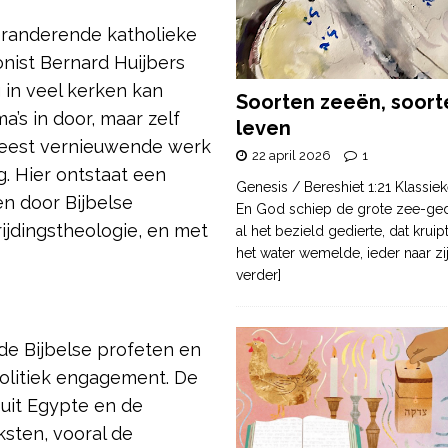
eranderende katholieke
onist Bernard Huijbers
 in veel kerken kan
Soorten zeeën, soort
a’s in door, maar zelf
leven
 meest vernieuwende werk
22 april 2026
1
g. Hier ontstaat een
Genesis / Bereshiet 1:21 Klassiek
ren door Bijbelse
En God schiep de grote zee-ge
ijdingstheologie, en met
al het bezield gedierte, dat krui
het water wemelde, ieder naar zi
.
verder]
 de Bijbelse profeten en
politiek engagement. De
 uit Egypte en de
sten, vooral de