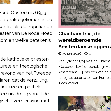
 Huub Oosterhuis (1933-
ter sprake gekomen in de
centra als de Populier en
Chacham Tsvi, de
vester van De Rode Hoed
wereldberoemde
ndom en welke betekenis
Amsterdamse opperra
30 juni 2026
0
ie katholieke priester-
Van 1710 tot 1714 was de Chacha
lturele en theologische
‘Geleerde Tsvi’) opperrabbijn va
Amsterdam. Hij was een van de b
oravond van het Tweede
rabbijnse autoriteiten van Europa
jaren dat de verzuiling,
[Lees verder]
igieuze en politiek-
sterhuis droeg vanuit de
gische vernieuwing met