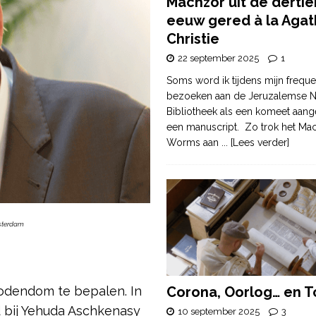
Machzor uit de derti
eeuw gered à la Agat
Christie
22 september 2025
1
Soms word ik tijdens mijn freque
bezoeken aan de Jeruzalemse N
Bibliotheek als een komeet aang
een manuscript. Zo trok het Ma
Worms aan
... [Lees verder]
msterdam
 jodendom te bepalen. In
Corona, Oorlog… en T
 bij Yehuda Aschkenasy
10 september 2025
3