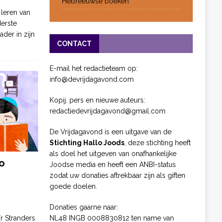
Hebreeuwse boeken
 leren van
derste
ader in zijn
CONTACT
E-mail het redactieteam op:
info@devrijdagavond.com
Kopij, pers en nieuwe auteurs:
redactiedevrijdagavond@gmail.com
De Vrijdagavond is een uitgave van de
Stichting Hallo Joods
, deze stichting heeft
als doel het uitgeven van onafhankelijke
o
Joodse media en heeft een ANBI-status
zodat uw donaties aftrekbaar zijn als giften
goede doelen.
Donaties gaarne naar:
NL48 INGB 0008830812 ten name van
ïr Stranders