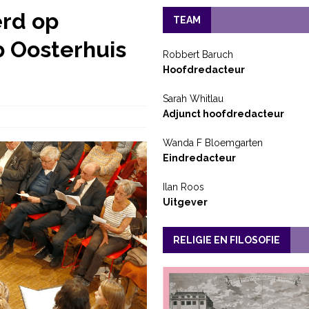
erd op
TEAM
b Oosterhuis
Robbert Baruch
Hoofdredacteur
Sarah Whitlau
Adjunct hoofdredacteur
Wanda F Bloemgarten
Eindredacteur
Ilan Roos
Uitgever
RELIGIE EN FILOSOFIE