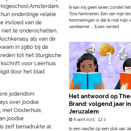
 Hogeschool Amsterdam,
Ik kan mij geen leven zonder het
 hun onderlinge relatie
Tora herinneren. Een van mijn te
herinneringen is dat ik met mijn v
De invloed van de
werkkamer
... [Lees verder]
 niet te onderschatten.
Aschkenasy als van de
wam in 1980 bij de
eden tot het liturgische
kschrift voor Leerhuis
olgd door het blad
tere jodendom
Het antwoord op The
says over joodse
Brand: volgend jaar in
r, met Oosterhuis,
Jeruzalem
an joodse
8 april 2025
2
s zelf benadrukte al
In een reactie op een stuk van Ja