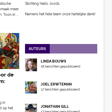
Stichting Hallo Joods.
stische
 smaak meer
Namens het hele team onze hartelijke dank!
n. Toon in
...
AUTEURS
LINDA BOUWS
18 berichten gepubliceerd
oor de
m:
JOEL ERWTEMAN
17 berichten gepubliceerd
g in
JONATHAN GILL
d op het
17 berichten gepubliceerd