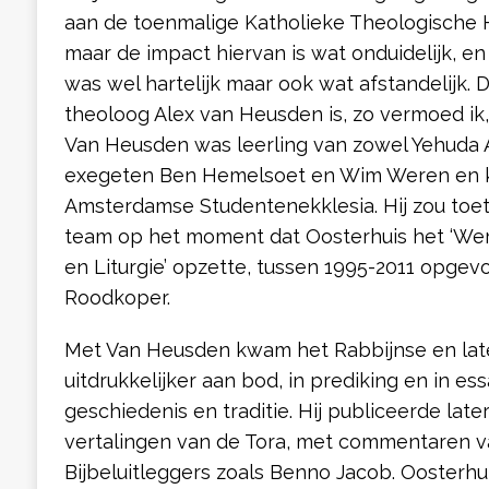
aan de toenmalige Katholieke Theologische
maar de impact hiervan is wat onduidelijk, en
was wel hartelijk maar ook wat afstandelijk. 
theoloog Alex van Heusden is, zo vermoed ik,
Van Heusden was leerling van zowel Yehuda 
exegeten Ben Hemelsoet en Wim Weren en k
Amsterdamse Studentenekklesia. Hij zou toetr
team op het moment dat Oosterhuis het ‘Wer
en Liturgie’ opzette, tussen 1995-2011 opgev
Roodkoper.
Met Van Heusden kwam het Rabbijnse en la
uitdrukkelijker aan bod, in prediking en in es
geschiedenis en traditie. Hij publiceerde late
vertalingen van de Tora, met commentaren v
Bijbeluitleggers zoals Benno Jacob. Oosterhui