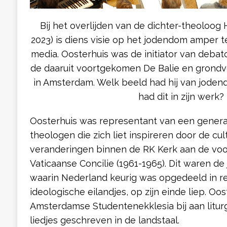
Bij het overlijden van de dichter-theoloog
2023) is diens visie op het jodendom amper 
media. Oosterhuis was de initiator van debat
de daaruit voortgekomen De Balie en grond
in Amsterdam. Welk beeld had hij van jode
had dit in zijn werk?
Oosterhuis was representant van een generat
theologen die zich liet inspireren door de cu
veranderingen binnen de RK Kerk aan de vo
Vaticaanse Concilie (1961-1965). Dit waren de 
waarin Nederland keurig was opgedeeld in rel
ideologische eilandjes, op zijn einde liep. Oo
Amsterdamse Studentenekklesia bij aan litur
liedjes geschreven in de landstaal.