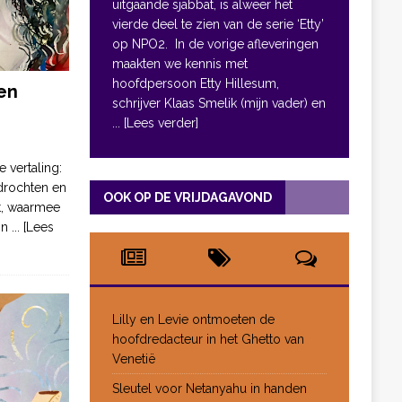
uitgaande sjabbat, is alweer het
vierde deel te zien van de serie ‘Etty’
op NPO2. In de vorige afleveringen
maakten we kennis met
hoofdpersoon Etty Hillesum,
en
schrijver Klaas Smelik (mijn vader) en
... [Lees verder]
e vertaling:
drochten en
OOK OP DE VRIJDAGAVOND
pt, waarmee
jn
... [Lees
Lilly en Levie ontmoeten de
hoofdredacteur in het Ghetto van
Venetië
Sleutel voor Netanyahu in handen