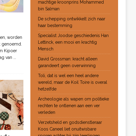
machtige kroonprins Mohammed
bin Salman
De schepping ontwikkelt zich naar
haar bestemming
Specialist Joodse geschiedenis Han
ten, worden
Lettinck, een mooi en krachtig
ot genoemd.
Mensch
m Kipoer
 dag van
...
David Grossman: kracht alleen
garandeert geen overwinning
Toli, dat is wel een heel andere
wereld, maar de Koil Toire is overal
hetzelfde
Archeologie als wapen om politieke
rechten te ontlenen aan een ver
verleden
Verzetsheld en godsdienstleraar
Koos Caneel liet onuitwisbare
sporen achter bij zijn leerlingen