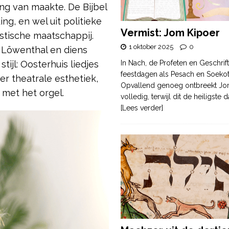
ng van maakte. De Bijbel
ng, en wel uit politieke
Vermist: Jom Kipoer
stische maatschappij.
1 oktober 2025
0
Löwenthal en diens
In Nach, de Profeten en Geschrif
ijl: Oosterhuis liedjes
feestdagen als Pesach en Soek
r theatrale esthetiek,
Opvallend genoeg ontbreekt Jo
 met het orgel.
volledig, terwijl dit de heiligste
[Lees verder]