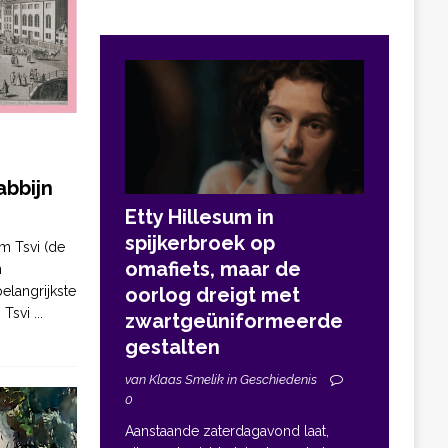
bbijn
Etty Hillesum in
spijkerbroek op
m Tsvi (de
omafiets, maar de
n
elangrijkste
oorlog dreigt met
. Tsvi
...
zwartgeüniformeerde
gestalten
van Klaas Smelik in Geschiedenis
0
Aanstaande zaterdagavond laat,