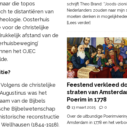
 maar die topos
schrijft Theo Brand: “Joods-zioni
Nederlanders zouden naar mijn
zich te distantiëren van
moeten denken in mogelijkhede
theologie. Oosterhuis
[Lees verder]
 voor de christelijke
drukkelijk afstand van de
eerhuisbeweging’
binnen het OJEC
lde.
itie?
Feestend verkleed d
 Volgens de christelijke
straten van Amsterda
 Augustinus was het
Poerim in 1778
aam van de Bijbels
13 maart 2025
0
tische Bijbelwetenschap
historische reconstructie
Over de uitbundige Poerimvierin
Amsterdam in 1778 en het verbo
s Wellhausen (1844-1918).