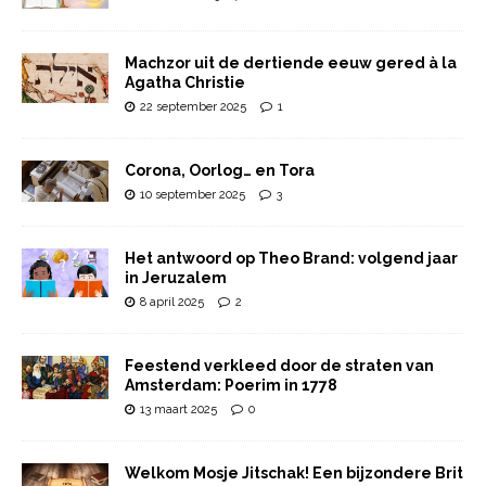
Machzor uit de dertiende eeuw gered à la
Agatha Christie
22 september 2025
1
Corona, Oorlog… en Tora
10 september 2025
3
Het antwoord op Theo Brand: volgend jaar
in Jeruzalem
8 april 2025
2
Feestend verkleed door de straten van
Amsterdam: Poerim in 1778
13 maart 2025
0
Welkom Mosje Jitschak! Een bijzondere Brit