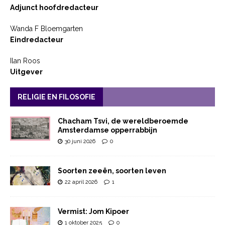
Adjunct hoofdredacteur
Wanda F Bloemgarten
Eindredacteur
Ilan Roos
Uitgever
RELIGIE EN FILOSOFIE
Chacham Tsvi, de wereldberoemde
Amsterdamse opperrabbijn
30 juni 2026
0
Soorten zeeën, soorten leven
22 april 2026
1
Vermist: Jom Kipoer
1 oktober 2025
0