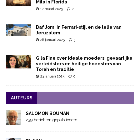
Mila in Florida
12 maart 2025
2
Daf Jomi in Ferrari-stijl en de lelie van
Jeruzalem
28 januari 2025
3
Gila Fine over ideale moeders, gevaarlijke
verleidsters en heilige hoedsters van
Torah en traditie
23 januari 2025
0
AUTEURS
SALOMON BOUMAN
239 berichten gepubliceerd