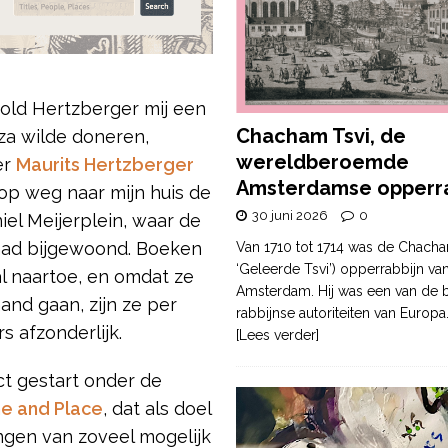
old Hertzberger mij een
Chacham Tsvi, de
za wilde doneren,
wereldberoemde
er
Maurits Hertzberger
Amsterdamse opperra
 op weg naar mijn huis de
30 juni 2026
0
l Meijerplein, waar de
 had bijgewoond. Boeken
Van 1710 tot 1714 was de Chacha
‘Geleerde Tsvi’) opperrabbijn va
 naartoe, en omdat ze
Amsterdam. Hij was een van de b
nd gaan, zijn ze per
rabbijnse autoriteiten van Europa
s afzonderlijk.
[Lees verder]
ct gestart onder de
me and Place
, dat als doel
ngen van zoveel mogelijk