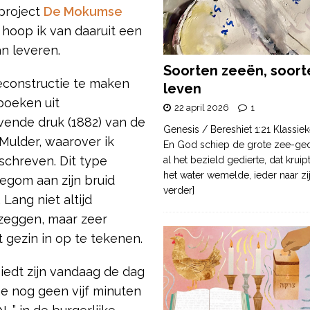
 project
De Mokumse
 hoop ik van daaruit een
an leveren.
Soorten zeeën, soort
reconstructie te maken
leven
boeken uit
22 april 2026
1
ende druk (1882) van de
Genesis / Bereshiet 1:21 Klassiek
Mulder, waarover ik
En God schiep de grote zee-ge
chreven. Dit type
al het bezield gedierte, dat krui
het water wemelde, ieder naar zi
gom aan zijn bruid
verder]
. Lang niet altijd
 zeggen, maar zeer
 gezin in op te tekenen.
biedt zijn vandaag de dag
 nog geen vijf minuten