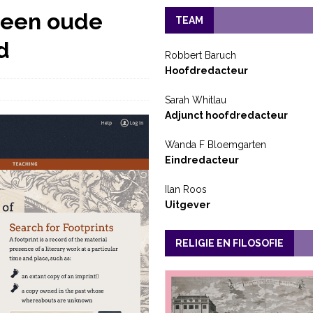
n een oude
TEAM
d
Robbert Baruch
Hoofdredacteur
Sarah Whitlau
Adjunct hoofdredacteur
Wanda F Bloemgarten
Eindredacteur
Ilan Roos
Uitgever
RELIGIE EN FILOSOFIE