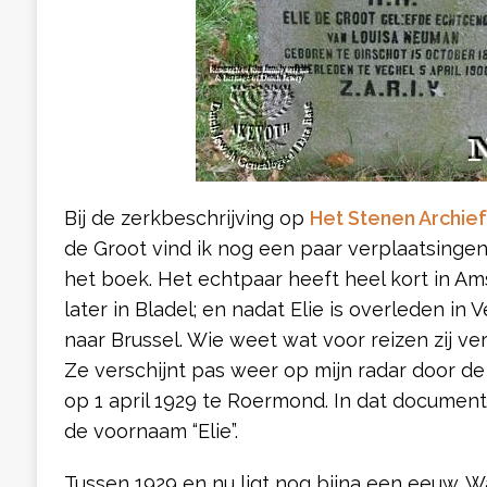
Bij de zerkbeschrijving op
Het Stenen Archief
de Groot vind ik nog een paar verplaatsingen
het boek. Het echtpaar heeft heel kort in 
later in Bladel; en nadat Elie is overleden in 
naar Brussel. Wie weet wat voor reizen zij v
Ze verschijnt pas weer op mijn radar door de
op 1 april 1929 te Roermond. In dat documen
de voornaam “Elie”.
Tussen 1929 en nu ligt nog bijna een eeuw. W