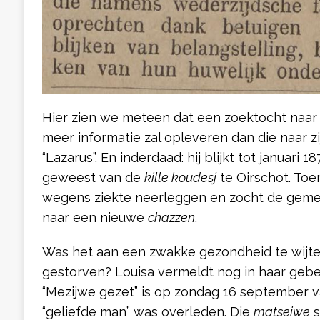
Hier zien we meteen dat een zoektocht naar “
meer informatie zal opleveren dan die naar zij
“Lazarus”. En inderdaad: hij blijkt tot januari 1
geweest van de
kille koudesj
te Oirschot. Toen
wegens ziekte neerleggen en zocht de geme
naar een nieuwe
chazzen
.
Was het aan een zwakke gezondheid te wijten 
gestorven? Louisa vermeldt nog in haar geb
“Mezijwe gezet” is op zondag 16 september va
“geliefde man” was overleden. Die
matseiwe
s