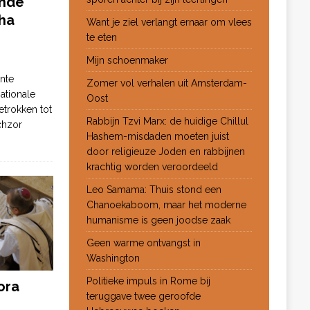
ende
ha
Want je ziel verlangt ernaar om vlees
te eten
Mijn schoenmaker
nte
Zomer vol verhalen uit Amsterdam-
ationale
Oost
etrokken tot
Rabbijn Tzvi Marx: de huidige Chillul
chzor
Hashem-misdaden moeten juist
door religieuze Joden en rabbijnen
krachtig worden veroordeeld
Leo Samama: Thuis stond een
Chanoekaboom, maar het moderne
humanisme is geen joodse zaak
Geen warme ontvangst in
Washington
Politieke impuls in Rome bij
ora
teruggave twee geroofde