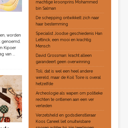
machtige kroonprins Mohammed
bin Salman
De schepping ontwikkelt zich naar
haar bestemming
Specialist Joodse geschiedenis Han
ten, worden
Lettinck, een mooi en krachtig
ot genoemd.
Mensch
m Kipoer
 dag van
...
David Grossman: kracht alleen
garandeert geen overwinning
Toli, dat is wel een heel andere
wereld, maar de Koil Toire is overal
hetzelfde
Archeologie als wapen om politieke
rechten te ontlenen aan een ver
verleden
Verzetsheld en godsdienstleraar
Koos Caneel liet onuitwisbare
sporen achter bij zijn leerlingen