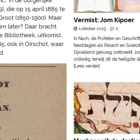
.” in de burgerlijke
 die op 15 april 1885 te
Groot (1850-1900). Maar
Vermist: Jom Kipoer
n later? Daar bracht
1 oktober 2025
0
e Bibliotheek, uitkomst.
In Nach, de Profeten en Geschrif
5, ook in Oirschot, waar
feestdagen als Pesach en Soek
d.
Opvallend genoeg ontbreekt Jo
volledig, terwijl dit de heiligste
[Lees verder]