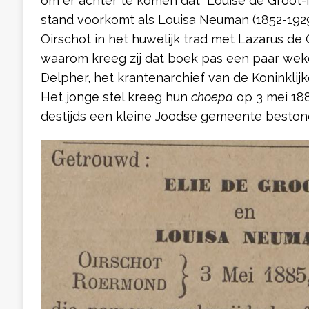
om er achter te komen dat “Louise de Groot-N…
stand voorkomt als Louisa Neuman (1852-1929),
Oirschot in het huwelijk trad met Lazarus de 
waarom kreeg zij dat boek pas een paar weke
Delpher, het krantenarchief van de Koninklijk
Het jonge stel kreeg hun
choepa
op 3 mei 188
destijds een kleine Joodse gemeente beston