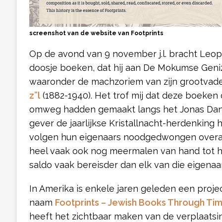
screenshot van de website van Footprints
Op de avond van 9 november j.l. bracht Leop
doosje boeken, dat hij aan De Mokumse Geni
waaronder de machzoriem van zijn grootvad
z”l
(1882-1940). Het trof mij dat deze boeken
omweg hadden gemaakt langs het Jonas Danie
gever de jaarlijkse Kristallnacht-herdenking
volgen hun eigenaars noodgedwongen overal
heel vaak ook nog meermalen van hand tot ha
saldo vaak bereisder dan elk van die eigenaar
In Amerika is enkele jaren geleden een proje
naam
Footprints – Jewish Books Through Ti
heeft het zichtbaar maken van de verplaatsi