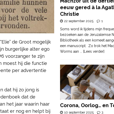
Machzor uit de derti
eeuw gered à la Agat
Christie
22 september 2025
1
Soms word ik tijdens mijn freque
bezoeken aan de Jeruzalemse N
Bibliotheek als een komeet aang
Elie” de Groot mogelijk
een manuscript. Zo trok het Ma
n burgerlijke alter ego
Worms aan
... [Lees verder]
876 voorzanger te zijn
 moest hij die functie
ente per advertentie
dat hij zo jong is
edenboek dat de
n het jaar waarin haar
Corona, Oorlog… en T
taat er nog en helpt bij
10 september 2025
3