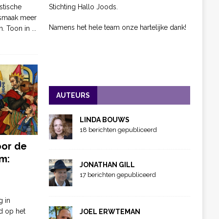
Stichting Hallo Joods.
stische
 smaak meer
Namens het hele team onze hartelijke dank!
n. Toon in
...
AUTEURS
LINDA BOUWS
18 berichten gepubliceerd
oor de
m:
JONATHAN GILL
17 berichten gepubliceerd
g in
d op het
JOEL ERWTEMAN