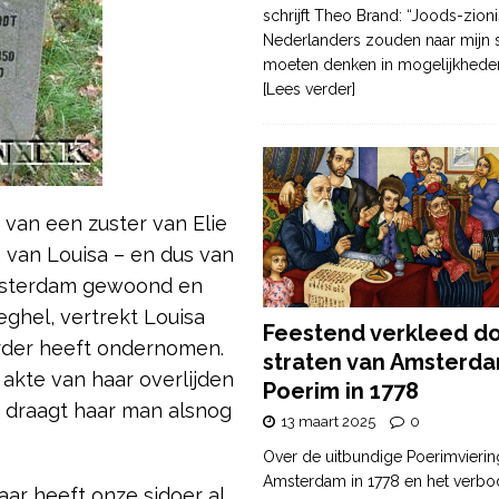
schrijft Theo Brand: “Joods-zioni
Nederlanders zouden naar mijn
moeten denken in mogelijkhede
[Lees verder]
van een zuster van Elie
 van Louisa – en dus van
Amsterdam gewoond en
Veghel, vertrekt Louisa
Feestend verkleed d
erder heeft ondernomen.
straten van Amsterda
 akte van haar overlijden
Poerim in 1778
t draagt haar man alsnog
13 maart 2025
0
Over de uitbundige Poerimvierin
Amsterdam in 1778 en het verbo
aar heeft onze sidoer al