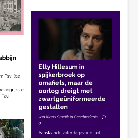
bbijn
Etty Hillesum in
spijkerbroek op
m Tsvi (de
omafiets, maar de
n
elangrijkste
oorlog dreigt met
. Tsvi
...
zwartgeüniformeerde
gestalten
van Klaas Smelik in Geschiedenis
0
Aanstaande zaterdagavond laat,