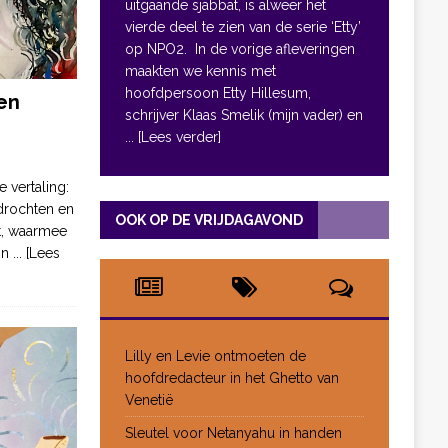
uitgaande sjabbat, is alweer het
vierde deel te zien van de serie ‘Etty’
op NPO2. In de vorige afleveringen
maakten we kennis met
hoofdpersoon Etty Hillesum,
en
schrijver Klaas Smelik (mijn vader) en
... [Lees verder]
e vertaling:
drochten en
OOK OP DE VRIJDAGAVOND
pt, waarmee
jn
... [Lees
Lilly en Levie ontmoeten de
hoofdredacteur in het Ghetto van
Venetië
Sleutel voor Netanyahu in handen