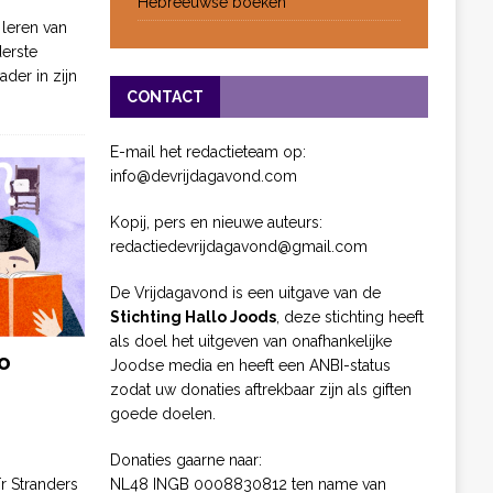
Hebreeuwse boeken
 leren van
derste
ader in zijn
CONTACT
E-mail het redactieteam op:
info@devrijdagavond.com
Kopij, pers en nieuwe auteurs:
redactiedevrijdagavond@gmail.com
De Vrijdagavond is een uitgave van de
Stichting Hallo Joods
, deze stichting heeft
als doel het uitgeven van onafhankelijke
o
Joodse media en heeft een ANBI-status
zodat uw donaties aftrekbaar zijn als giften
goede doelen.
Donaties gaarne naar:
NL48 INGB 0008830812 ten name van
ïr Stranders