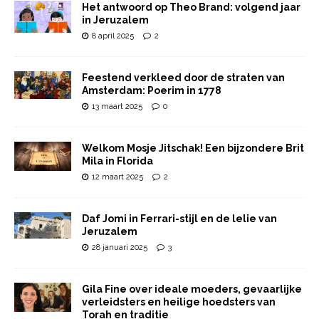
Het antwoord op Theo Brand: volgend jaar
in Jeruzalem
8 april 2025
2
Feestend verkleed door de straten van
Amsterdam: Poerim in 1778
13 maart 2025
0
Welkom Mosje Jitschak! Een bijzondere Brit
Mila in Florida
12 maart 2025
2
Daf Jomi in Ferrari-stijl en de lelie van
Jeruzalem
28 januari 2025
3
Gila Fine over ideale moeders, gevaarlijke
verleidsters en heilige hoedsters van
Torah en traditie