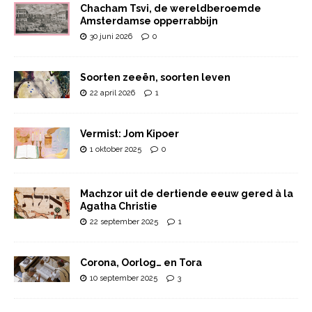
Chacham Tsvi, de wereldberoemde
Amsterdamse opperrabbijn
30 juni 2026
0
Soorten zeeën, soorten leven
22 april 2026
1
Vermist: Jom Kipoer
1 oktober 2025
0
Machzor uit de dertiende eeuw gered à la
Agatha Christie
22 september 2025
1
Corona, Oorlog… en Tora
10 september 2025
3