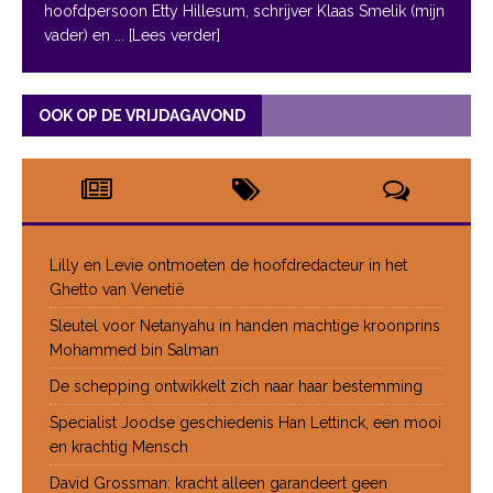
hoofdpersoon Etty Hillesum, schrijver Klaas Smelik (mijn
vader) en
... [Lees verder]
OOK OP DE VRIJDAGAVOND
Lilly en Levie ontmoeten de hoofdredacteur in het
Ghetto van Venetië
Sleutel voor Netanyahu in handen machtige kroonprins
Mohammed bin Salman
De schepping ontwikkelt zich naar haar bestemming
Specialist Joodse geschiedenis Han Lettinck, een mooi
en krachtig Mensch
David Grossman: kracht alleen garandeert geen