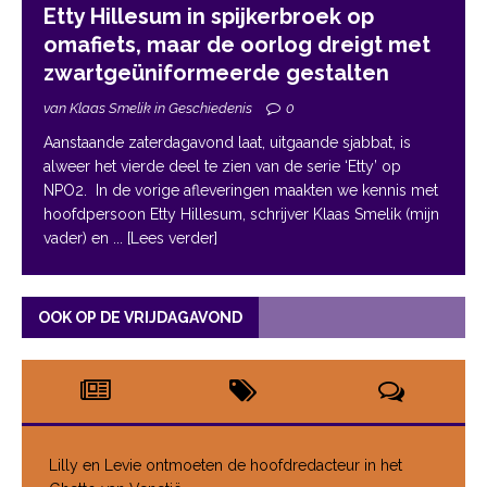
Etty Hillesum in spijkerbroek op
omafiets, maar de oorlog dreigt met
zwartgeüniformeerde gestalten
van Klaas Smelik in Geschiedenis
0
Aanstaande zaterdagavond laat, uitgaande sjabbat, is
alweer het vierde deel te zien van de serie ‘Etty’ op
NPO2. In de vorige afleveringen maakten we kennis met
hoofdpersoon Etty Hillesum, schrijver Klaas Smelik (mijn
vader) en
... [Lees verder]
OOK OP DE VRIJDAGAVOND
Lilly en Levie ontmoeten de hoofdredacteur in het