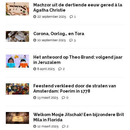
Machzor uit de dertiende eeuw gered à la
Agatha Christie
22 september 2025
1
Corona, Oorlog… en Tora
10 september 2025
3
Het antwoord op Theo Brand: volgend jaar
in Jeruzalem
8 april 2025
2
Feestend verkleed door de straten van
Amsterdam: Poerim in 1778
13 maart 2025
0
Welkom Mosje Jitschak! Een bijzondere Brit
Mila in Florida
12 maart 2025
2