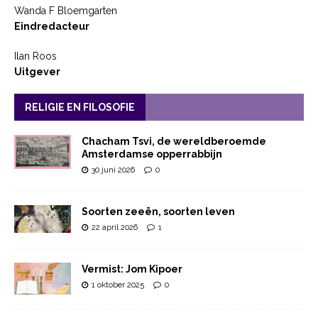
Wanda F Bloemgarten
Eindredacteur
Ilan Roos
Uitgever
RELIGIE EN FILOSOFIE
Chacham Tsvi, de wereldberoemde
Amsterdamse opperrabbijn
30 juni 2026
0
Soorten zeeën, soorten leven
22 april 2026
1
Vermist: Jom Kipoer
1 oktober 2025
0