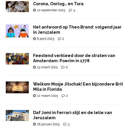
Corona, Oorlog… en Tora
10 september 2025
3
Het antwoord op Theo Brand: volgend jaar
in Jeruzalem
8 april 2025
2
Feestend verkleed door de straten van
Amsterdam: Poerim in 1778
13 maart 2025
0
Welkom Mosje Jitschak! Een bijzondere Brit
Mila in Florida
12 maart 2025
2
Daf Jomi in Ferrari-stijl en de lelie van
Jeruzalem
28 januari 2025
3