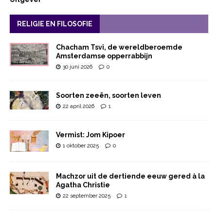
RELIGIE EN FILOSOFIE
Chacham Tsvi, de wereldberoemde
Amsterdamse opperrabbijn
30 juni 2026
0
Soorten zeeën, soorten leven
22 april 2026
1
Vermist: Jom Kipoer
1 oktober 2025
0
Machzor uit de dertiende eeuw gered à la
Agatha Christie
22 september 2025
1