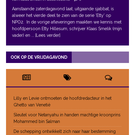
Aanstaande zaterdagavond laat, uitgaande sjabbat, is
alweer het vierde deel te zien van de serie ‘Etty’ op
NPO2. In de vorige afleveringen maakten we kennis met
hoofdpersoon Etty Hillesum, schrijver Klaas Smelik (mijn
vader) en
... [Lees verder]
OOK OP DE VRIJDAGAVOND
Lilly en Levie ontmoeten de hoofdredacteur in het
Ghetto van Venetië
Sleutel voor Netanyahu in handen machtige kroonprins
Mohammed bin Salman
De schepping ontwikkelt zich naar haar bestemming