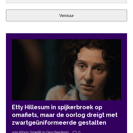
Verstuur
Etty Hillesum in spijkerbroek op
omafiets, maar de oorlog dreigt met
zwartgeüniformeerde gestalten
van Klaas Smelik in Geschiedenis
0