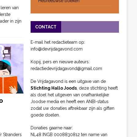
Hebreeuwse boeken
 leren van
derste
ader in zijn
CONTACT
E-mail het redactieteam op:
info@devrijdagavond.com
Kopij, pers en nieuwe auteurs:
redactiedevrijdagavond@gmail.com
De Vrijdagavond is een uitgave van de
Stichting Hallo Joods
, deze stichting heeft
als doel het uitgeven van onafhankelijke
o
Joodse media en heeft een ANBI-status
zodat uw donaties aftrekbaar zijn als giften
goede doelen.
Donaties gaarne naar:
NL48 INGB 0008830812 ten name van
ïr Stranders