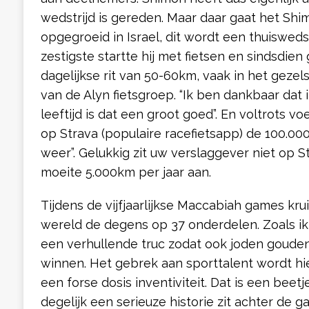
wedstrijd is gereden. Maar daar gaat het Shimo
opgegroeid in Israel, dit wordt een thuisweds
zestigste startte hij met fietsen en sindsdien g
dagelijkse rit van 50-60km, vaak in het gezel
van de Alyn fietsgroep. “Ik ben dankbaar dat i
leeftijd is dat een groot goed”. En voltrots voe
op Strava (populaire racefietsapp) de 100.000
weer”. Gelukkig zit uw verslaggever niet op St
moeite 5.000km per jaar aan.
Tijdens de vijfjaarlijkse Maccabiah games kru
wereld de degens op 37 onderdelen. Zoals ik a
een verhullende truc zodat ook joden goude
winnen. Het gebrek aan sporttalent wordt 
een forse dosis inventiviteit. Dat is een beet
degelijk een serieuze historie zit achter de 