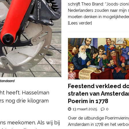
schrijft Theo Brand: “Joods-zioni
Nederlanders zouden naar mijn
moeten denken in mogelijkhede
[Lees verder]
standaard
Feestend verkleed d
ht heeft. Hasselman
straten van Amsterda
ers nog drie kilogram
Poerim in 1778
13 maart 2025
0
Over de uitbundige Poerimvierin
ens meekomen. Als wij bij
Amsterdam in 1778 en het verbo