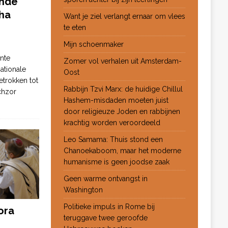
ende
ha
Want je ziel verlangt ernaar om vlees
te eten
Mijn schoenmaker
nte
Zomer vol verhalen uit Amsterdam-
ationale
Oost
etrokken tot
Rabbijn Tzvi Marx: de huidige Chillul
chzor
Hashem-misdaden moeten juist
door religieuze Joden en rabbijnen
krachtig worden veroordeeld
Leo Samama: Thuis stond een
Chanoekaboom, maar het moderne
humanisme is geen joodse zaak
Geen warme ontvangst in
Washington
Politieke impuls in Rome bij
ora
teruggave twee geroofde