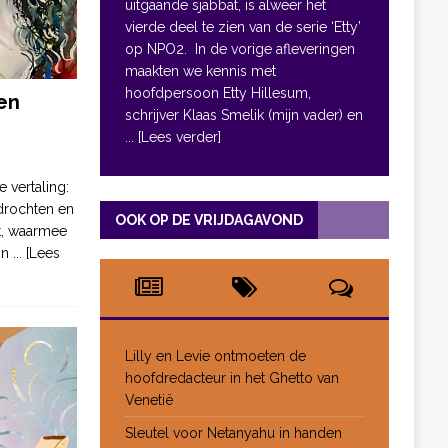
uitgaande sjabbat, is alweer het
vierde deel te zien van de serie ‘Etty’
op NPO2. In de vorige afleveringen
maakten we kennis met
hoofdpersoon Etty Hillesum,
en
schrijver Klaas Smelik (mijn vader) en
... [Lees verder]
e vertaling:
drochten en
OOK OP DE VRIJDAGAVOND
pt, waarmee
jn
... [Lees
Lilly en Levie ontmoeten de
hoofdredacteur in het Ghetto van
Venetië
Sleutel voor Netanyahu in handen