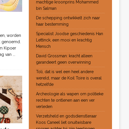
machtige kroonprins Mohammed
bin Salman
De schepping ontwikkelt zich naar
haar bestemming
Specialist Joodse geschiedenis Han
ten, worden
Lettinck, een mooi en krachtig
ot genoemd.
Mensch
m Kipoer
 dag van
...
David Grossman: kracht alleen
garandeert geen overwinning
Toli, dat is wel een heel andere
wereld, maar de Koil Toire is overal
hetzelfde
Archeologie als wapen om politieke
rechten te ontlenen aan een ver
verleden
Verzetsheld en godsdienstleraar
Koos Caneel liet onuitwisbare
sporen achter bij zijn leerlingen