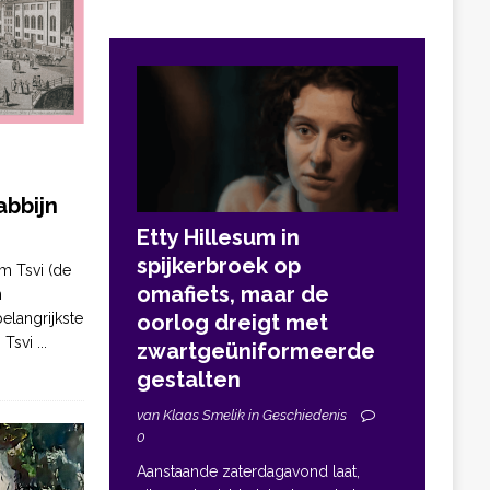
bbijn
Etty Hillesum in
spijkerbroek op
m Tsvi (de
omafiets, maar de
n
elangrijkste
oorlog dreigt met
. Tsvi
...
zwartgeüniformeerde
gestalten
van Klaas Smelik in Geschiedenis
0
Aanstaande zaterdagavond laat,