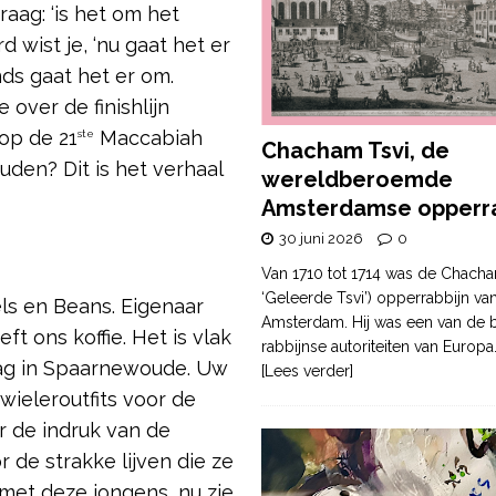
aag: ‘is het om het
 wist je, ‘nu gaat het er
nds gaat het er om.
over de finishlijn
op de 21
Maccabiah
ste
Chacham Tsvi, de
den? Dit is het verhaal
wereldberoemde
Amsterdamse opperra
30 juni 2026
0
Van 1710 tot 1714 was de Chacha
‘Geleerde Tsvi’) opperrabbijn va
ls en Beans. Eigenaar
Amsterdam. Hij was een van de b
ft ons koffie. Het is vlak
rabbijnse autoriteiten van Europa
ddag in Spaarnewoude. Uw
[Lees verder]
wieleroutfits voor de
r de indruk van de
 de strakke lijven die ze
 met deze jongens, nu zie