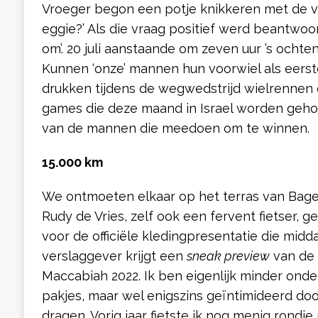
Vroeger begon een potje knikkeren met de vr
eggie?’ Als die vraag positief werd beantwoord
om’. 20 juli aanstaande om zeven uur ’s ochte
Kunnen ‘onze’ mannen hun voorwiel als eerste 
drukken tijdens de wegwedstrijd wielrennen 
games die deze maand in Israel worden gehou
van de mannen die meedoen om te winnen.
15.000 km
We ontmoeten elkaar op het terras van Bage
Rudy de Vries, zelf ook een fervent fietser, gee
voor de officiële kledingpresentatie die mi
verslaggever krijgt een
sneak preview
van de 
Maccabiah 2022. Ik ben eigenlijk minder onde
pakjes, maar wel enigszins geïntimideerd door
dragen. Vorig jaar fietste ik nog menig rondje