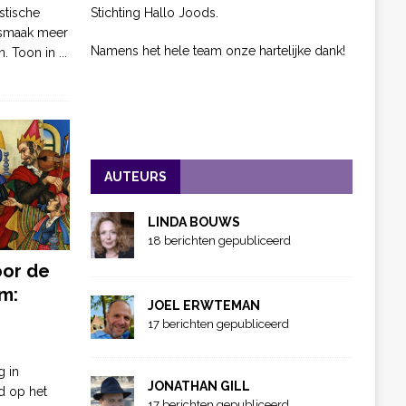
Stichting Hallo Joods.
stische
 smaak meer
Namens het hele team onze hartelijke dank!
n. Toon in
...
AUTEURS
LINDA BOUWS
18 berichten gepubliceerd
oor de
m:
JOEL ERWTEMAN
17 berichten gepubliceerd
g in
JONATHAN GILL
d op het
17 berichten gepubliceerd