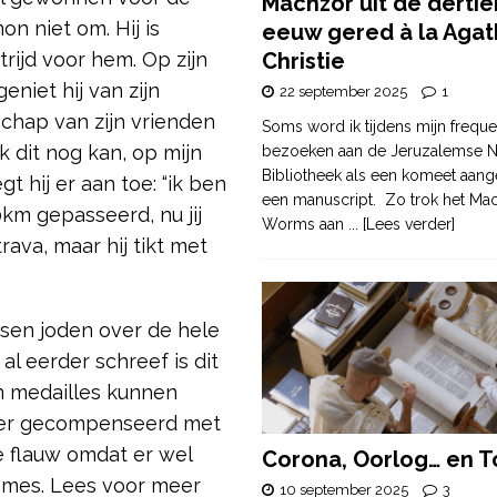
Machzor uit de derti
n niet om. Hij is
eeuw gered à la Agat
trijd voor hem. Op zijn
Christie
eniet hij van zijn
22 september 2025
1
schap van zijn vrienden
Soms word ik tijdens mijn freque
k dit nog kan, op mijn
bezoeken aan de Jeruzalemse N
Bibliotheek als een komeet aang
gt hij er aan toe: “ik ben
een manuscript. Zo trok het Ma
km gepasseerd, nu jij
Worms aan
... [Lees verder]
rava, maar hij tikt met
isen joden over de hele
l eerder schreef is dit
n medailles kunnen
hier gecompenseerd met
je flauw omdat er wel
Corona, Oorlog… en T
games. Lees voor meer
10 september 2025
3