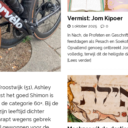
Vermist: Jom Kipoer
1 oktober 2025
0
In Nach, de Profeten en Geschrif
feestdagen als Pesach en Soek
Opvallend genoeg ontbreekt Jo
volledig, terwijl dit de heiligste
[Lees verder]
oostwijk (51), Ashley
est het goed Shimon is
 de categorie 60+. Bij de
jn leeftijd dichter
chrapt wegens gebrek
al gewonnen voor de