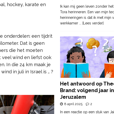
l, hockey, karate en
Ik kan mij geen leven zonder het
Tora herinneren. Een van mijn te
herinneringen is dat ik met mijn v
werkkamer
... [Lees verder]
 onderdelen: een tijdrit
ilometer. Dat is geen
pers die het moeten
 veel wind en liefst ook
n. In die 24 km maak je
nd in juli in Israel is … ?
Het antwoord op The
Brand: volgend jaar in
Jeruzalem
8 april 2025
2
In een reactie op een stuk van Ja