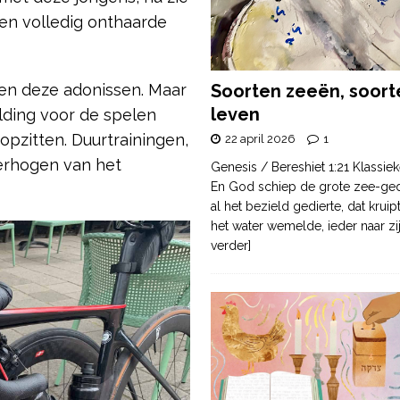
s en volledig onthaarde
gen deze adonissen. Maar
Soorten zeeën, soort
leven
lding voor de spelen
 opzitten. Duurtrainingen,
22 april 2026
1
verhogen van het
Genesis / Bereshiet 1:21 Klassiek
En God schiep de grote zee-ge
al het bezield gedierte, dat krui
het water wemelde, ieder naar zi
verder]