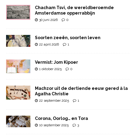
Chacham Tsvi, de wereldberoemde
Amsterdamse opperrabbijn
30 juni 2026
0
Soorten zeeën, soorten leven
22 april 2026
1
Vermist: Jom Kipoer
1 oktober 2025
0
Machzor uit de dertiende eeuw gered à la
Agatha Christie
22 september 2025
1
Corona, Oorlog… en Tora
10 september 2025
3