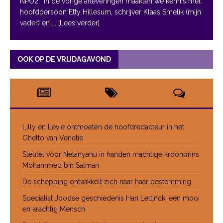
NPO2. In de vorige afleveringen maakten we kennis met
hoofdpersoon Etty Hillesum, schrijver Klaas Smelik (mijn
vader) en
... [Lees verder]
OOK OP DE VRIJDAGAVOND
Lilly en Levie ontmoeten de hoofdredacteur in het
Ghetto van Venetië
Sleutel voor Netanyahu in handen machtige kroonprins
Mohammed bin Salman
De schepping ontwikkelt zich naar haar bestemming
Specialist Joodse geschiedenis Han Lettinck, een mooi
en krachtig Mensch