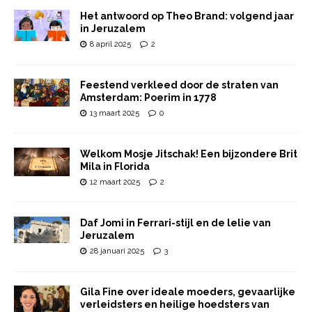
Het antwoord op Theo Brand: volgend jaar
in Jeruzalem
8 april 2025
2
Feestend verkleed door de straten van
Amsterdam: Poerim in 1778
13 maart 2025
0
Welkom Mosje Jitschak! Een bijzondere Brit
Mila in Florida
12 maart 2025
2
Daf Jomi in Ferrari-stijl en de lelie van
Jeruzalem
28 januari 2025
3
Gila Fine over ideale moeders, gevaarlijke
verleidsters en heilige hoedsters van