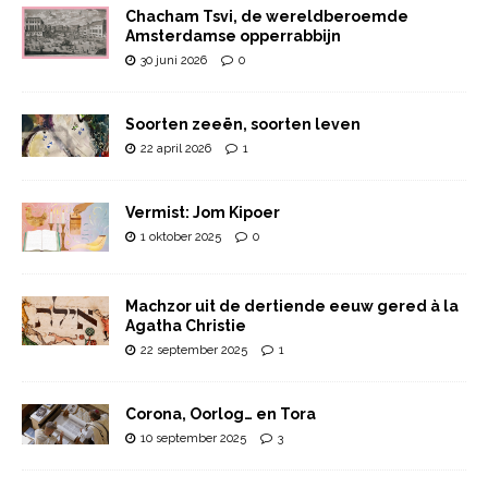
Chacham Tsvi, de wereldberoemde
Amsterdamse opperrabbijn
30 juni 2026
0
Soorten zeeën, soorten leven
22 april 2026
1
Vermist: Jom Kipoer
1 oktober 2025
0
Machzor uit de dertiende eeuw gered à la
Agatha Christie
22 september 2025
1
Corona, Oorlog… en Tora
10 september 2025
3