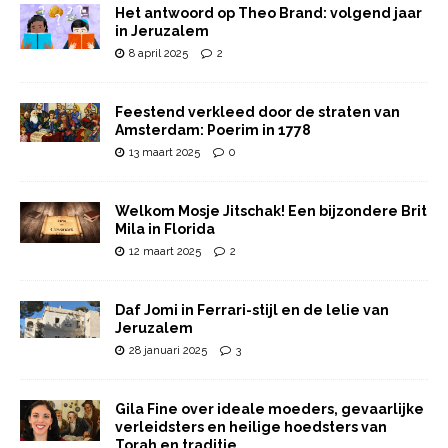
Het antwoord op Theo Brand: volgend jaar
in Jeruzalem
8 april 2025
2
Feestend verkleed door de straten van
Amsterdam: Poerim in 1778
13 maart 2025
0
Welkom Mosje Jitschak! Een bijzondere Brit
Mila in Florida
12 maart 2025
2
Daf Jomi in Ferrari-stijl en de lelie van
Jeruzalem
28 januari 2025
3
Gila Fine over ideale moeders, gevaarlijke
verleidsters en heilige hoedsters van
Torah en traditie