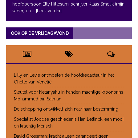
hoofdpersoon Etty Hillesum, schrijver Klaas Smelik (mijn
vader) en
... [Lees verder]
OOK OP DE VRIJDAGAVOND
Lilly en Levie ontmoeten de hoofdredacteur in het
Ghetto van Venetië
Sleutel voor Netanyahu in handen machtige kroonprins
Mohammed bin Salman
De schepping ontwikkelt zich naar haar bestemming
Specialist Joodse geschiedenis Han Lettinck, een mooi
en krachtig Mensch
David Grossman: kracht alleen garandeert geen