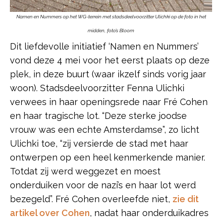
Namen en Nummers op het WG-terrein met stadsdeelvoorzitter Ulichki op de foto in het
midden
,
foto’s Bloom
Dit liefdevolle initiatief ‘Namen en Nummers’
vond deze 4 mei voor het eerst plaats op deze
plek, in deze buurt (waar ikzelf sinds vorig jaar
woon). Stadsdeelvoorzitter Fenna Ulichki
verwees in haar openingsrede naar Fré Cohen
en haar tragische lot. “Deze sterke joodse
vrouw was een echte Amsterdamse”, zo licht
Ulichki toe, “zij versierde de stad met haar
ontwerpen op een heel kenmerkende manier.
Totdat zij werd weggezet en moest
onderduiken voor de nazi’s en haar lot werd
bezegeld”. Fré Cohen overleefde niet,
zie dit
artikel over Cohen
, nadat haar onderduikadres