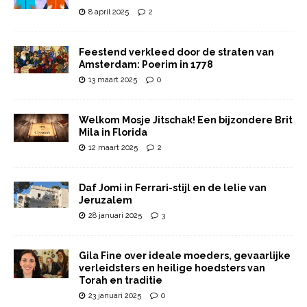
8 april 2025
2
Feestend verkleed door de straten van
Amsterdam: Poerim in 1778
13 maart 2025
0
Welkom Mosje Jitschak! Een bijzondere Brit
Mila in Florida
12 maart 2025
2
Daf Jomi in Ferrari-stijl en de lelie van
Jeruzalem
28 januari 2025
3
Gila Fine over ideale moeders, gevaarlijke
verleidsters en heilige hoedsters van
Torah en traditie
23 januari 2025
0