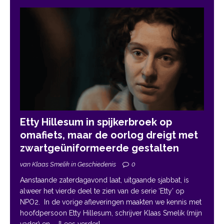
Etty Hillesum in spijkerbroek op
omafiets, maar de oorlog dreigt met
zwartgeüniformeerde gestalten
van Klaas Smelik in Geschiedenis
0
Aanstaande zaterdagavond laat, uitgaande sjabbat, is
alweer het vierde deel te zien van de serie ‘Etty’ op
NPO2. In de vorige afleveringen maakten we kennis met
hoofdpersoon Etty Hillesum, schrijver Klaas Smelik (mijn
vader) en
... [Lees verder]