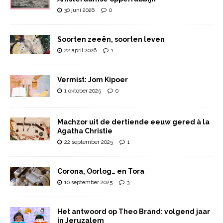
30 juni 2026
0
Soorten zeeën, soorten leven
22 april 2026
1
Vermist: Jom Kipoer
1 oktober 2025
0
Machzor uit de dertiende eeuw gered à la
Agatha Christie
22 september 2025
1
Corona, Oorlog… en Tora
10 september 2025
3
Het antwoord op Theo Brand: volgend jaar
in Jeruzalem