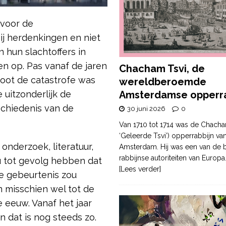
 voor de
ij herdenkingen en niet
n hun slachtoffers in
n op. Pas vanaf de jaren
Chacham Tsvi, de
oot de catastrofe was
wereldberoemde
Amsterdamse opperra
uitzonderlijk de
chiedenis van de
30 juni 2026
0
Van 1710 tot 1714 was de Chacha
‘Geleerde Tsvi’) opperrabbijn va
nderzoek, literatuur,
Amsterdam. Hij was een van de b
rabbijnse autoriteiten van Europa
ou tot gevolg hebben dat
[Lees verder]
e gebeurtenis zou
n misschien wel tot de
 eeuw. Vanaf het jaar
n dat is nog steeds zo.