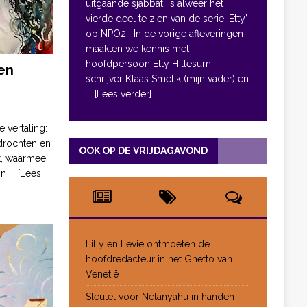
uitgaande sjabbat, is alweer het
vierde deel te zien van de serie ‘Etty’
op NPO2. In de vorige afleveringen
maakten we kennis met
hoofdpersoon Etty Hillesum,
en
schrijver Klaas Smelik (mijn vader) en
... [Lees verder]
e vertaling:
drochten en
OOK OP DE VRIJDAGAVOND
pt, waarmee
jn
... [Lees
Lilly en Levie ontmoeten de
hoofdredacteur in het Ghetto van
Venetië
Sleutel voor Netanyahu in handen