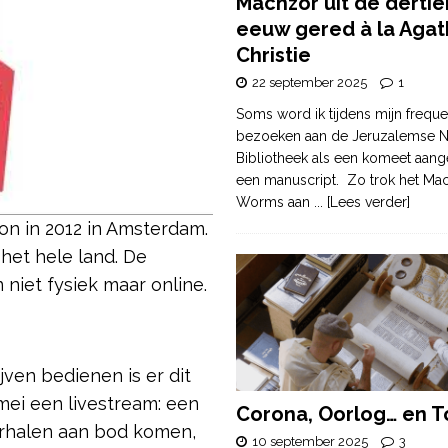
Machzor uit de derti
eeuw gered à la Agat
Christie
22 september 2025
1
Soms word ik tijdens mijn freque
bezoeken aan de Jeruzalemse N
Bibliotheek als een komeet aang
een manuscript. Zo trok het Ma
Worms aan
... [Lees verder]
n in 2012 in Amsterdam.
het hele land. De
niet fysiek maar online.
jven bedienen is er dit
mei een livestream: een
Corona, Oorlog… en T
erhalen aan bod komen,
10 september 2025
3