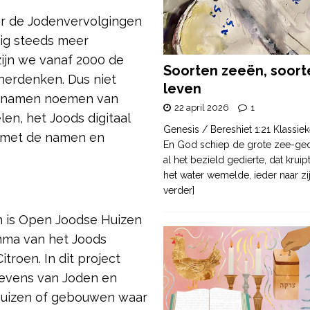
ar de Jodenvervolgingen
tig steeds meer
zijn we vanaf 2000 de
Soorten zeeën, soort
 herdenken. Dus niet
leven
r namen noemen van
22 april 2026
1
len, het Joods digitaal
Genesis / Bereshiet 1:21 Klassiek
n met de namen en
En God schiep de grote zee-ge
al het bezield gedierte, dat krui
het water wemelde, ieder naar zi
verder]
n is Open Joodse Huizen
mma van het Joods
troen. In dit project
levens van Joden en
 huizen of gebouwen waar