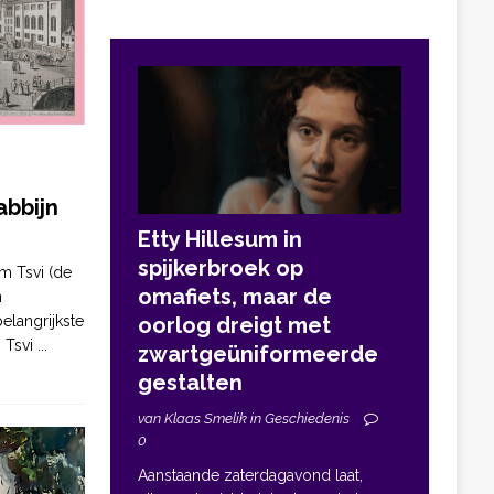
bbijn
Etty Hillesum in
spijkerbroek op
m Tsvi (de
omafiets, maar de
n
elangrijkste
oorlog dreigt met
. Tsvi
...
zwartgeüniformeerde
gestalten
van Klaas Smelik in Geschiedenis
0
Aanstaande zaterdagavond laat,