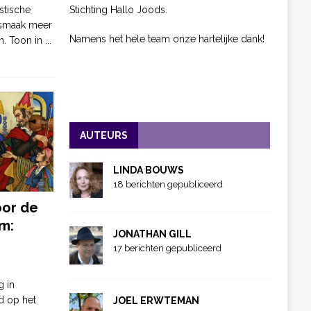
Stichting Hallo Joods.
stische
 smaak meer
Namens het hele team onze hartelijke dank!
n. Toon in
...
AUTEURS
LINDA BOUWS
18 berichten gepubliceerd
oor de
m:
JONATHAN GILL
17 berichten gepubliceerd
g in
d op het
JOEL ERWTEMAN