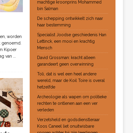
machtige kroonprins Mohammed
bin Salman
De schepping ontwikkelt zich naar
haar bestemming
Specialist Joodse geschiedenis Han
ten, worden
Lettinck, een mooi en krachtig
ot genoemd.
Mensch
m Kipoer
 dag van
...
David Grossman: kracht alleen
garandeert geen overwinning
Toli, dat is wel een heel andere
wereld, maar de Koil Toire is overal
hetzelfde
Archeologie als wapen om politieke
rechten te ontlenen aan een ver
verleden
Verzetsheld en godsdienstleraar
Koos Caneel liet onuitwisbare
sporen achter bij zijn leerlingen