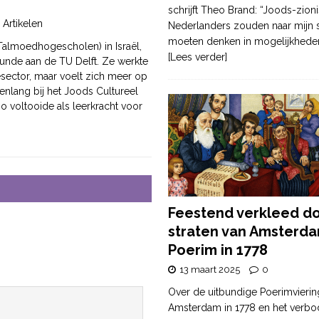
schrijft Theo Brand: “Joods-zioni
 Artikelen
Nederlanders zouden naar mijn
moeten denken in mogelijkhede
(Talmoedhogescholen) in Israël,
[Lees verder]
unde aan de TU Delft. Ze werkte
sector, maar voelt zich meer op
renlang bij het Joods Cultureel
o voltooide als leerkracht voor
Feestend verkleed d
straten van Amsterda
Poerim in 1778
13 maart 2025
0
Over de uitbundige Poerimvierin
Amsterdam in 1778 en het verbo