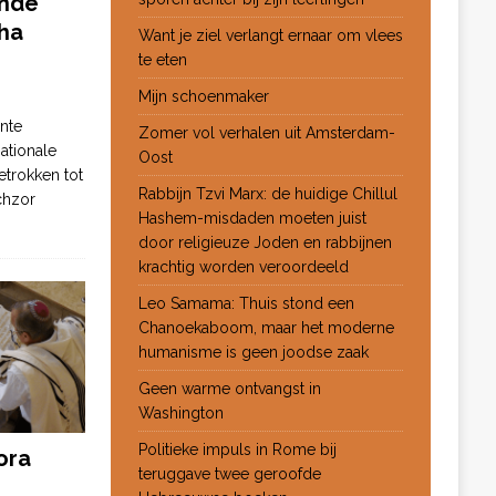
ende
ha
Want je ziel verlangt ernaar om vlees
te eten
Mijn schoenmaker
nte
Zomer vol verhalen uit Amsterdam-
ationale
Oost
etrokken tot
Rabbijn Tzvi Marx: de huidige Chillul
chzor
Hashem-misdaden moeten juist
door religieuze Joden en rabbijnen
krachtig worden veroordeeld
Leo Samama: Thuis stond een
Chanoekaboom, maar het moderne
humanisme is geen joodse zaak
Geen warme ontvangst in
Washington
Politieke impuls in Rome bij
ora
teruggave twee geroofde