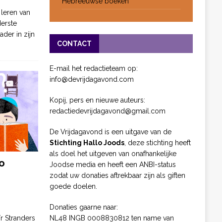
Hebreeuwse boeken
 leren van
derste
ader in zijn
CONTACT
E-mail het redactieteam op:
info@devrijdagavond.com
Kopij, pers en nieuwe auteurs:
redactiedevrijdagavond@gmail.com
De Vrijdagavond is een uitgave van de
Stichting Hallo Joods
, deze stichting heeft
als doel het uitgeven van onafhankelijke
o
Joodse media en heeft een ANBI-status
zodat uw donaties aftrekbaar zijn als giften
goede doelen.
Donaties gaarne naar:
NL48 INGB 0008830812 ten name van
ïr Stranders