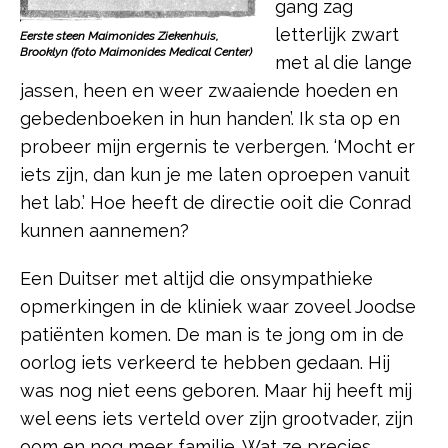
gang zag
letterlijk zwart
Eerste steen Maimonides Ziekenhuis,
Brooklyn (foto Maimonides Medical Center)
met al die lange
jassen, heen en weer zwaaiende hoeden en
gebedenboeken in hun handen’. Ik sta op en
probeer mijn ergernis te verbergen. ‘Mocht er
iets zijn, dan kun je me laten oproepen vanuit
het lab.’ Hoe heeft de directie ooit die Conrad
kunnen aannemen?
Een Duitser met altijd die onsympathieke
opmerkingen in de kliniek waar zoveel Joodse
patiënten komen. De man is te jong om in de
oorlog iets verkeerd te hebben gedaan. Hij
was nog niet eens geboren. Maar hij heeft mij
wel eens iets verteld over zijn grootvader, zijn
oom en nog meer familie. Wat ze precies