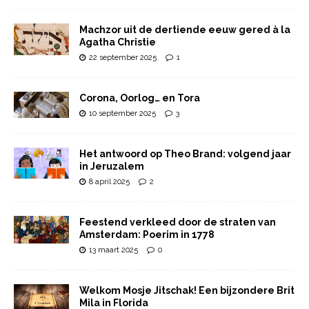
Machzor uit de dertiende eeuw gered à la
Agatha Christie
22 september 2025
1
Corona, Oorlog… en Tora
10 september 2025
3
Het antwoord op Theo Brand: volgend jaar
in Jeruzalem
8 april 2025
2
Feestend verkleed door de straten van
Amsterdam: Poerim in 1778
13 maart 2025
0
Welkom Mosje Jitschak! Een bijzondere Brit
Mila in Florida