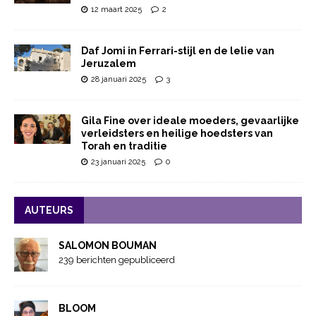
12 maart 2025
2
Daf Jomi in Ferrari-stijl en de lelie van
Jeruzalem
28 januari 2025
3
Gila Fine over ideale moeders, gevaarlijke
verleidsters en heilige hoedsters van
Torah en traditie
23 januari 2025
0
AUTEURS
SALOMON BOUMAN
239 berichten gepubliceerd
BLOOM