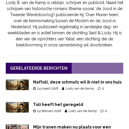
Lody B. van de Kamp is rabbijn, schrijver en publicist. Naast het
schrijven van historische romans (thema vooral ‘de Jood in de
Tweede Wereldoorlog’) publiceerde hij ‘Over Muren heen’,
over de kennismaking tussen de Moslim en de Jood in
Nederland. Hij publiceert regelmatig in landelijke dag- en
weekbladen en is actief binnen de stichting Said & Lody. Hij is
één van de oprichters van Yalla!, een stichting die de
beeldvorming in onze samenleving wil doorbreken.
GERELATEERDE BERICHTEN
Naftoli, deze schmutz wil ik niet in ons huis
24 maart 2026
Lody van de Kamp
0
Toli heeft het geregeld
24 februari 2026
Lody van de Kamp
0
Mijn tranen maken nu plaats voor een