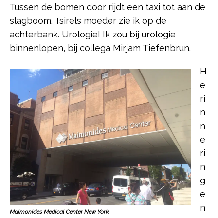
Tussen de bomen door rijdt een taxi tot aan de
slagboom. Tsirels moeder zie ik op de
achterbank. Urologie! Ik zou bij urologie
binnenlopen, bij collega Mirjam Tiefenbrun.
H
e
ri
n
n
e
ri
n
g
e
n
Maimonides Medical Center New York