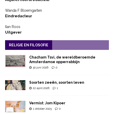
Wanda F Bloemgarten
Eindredacteur
Ilan Roos
Uitgever
RELIGIE EN FILOSOFIE
Chacham Tsvi, de wereldberoemde
Amsterdamse opperrabbijn
30 juni 2026
0
Soorten zeeën, soorten leven
22 april 2026
1
Vermist: Jom Kipoer
1 oktober 2025
0