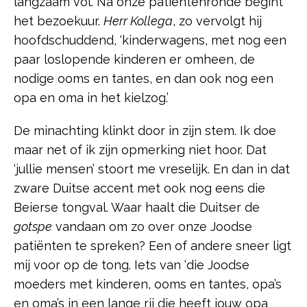
langzaam vol. Na onze patiëntenronde begint
het bezoekuur.
Herr Kollega
, zo vervolgt hij
hoofdschuddend, ‘kinderwagens, met nog een
paar loslopende kinderen er omheen, de
nodige ooms en tantes, en dan ook nog een
opa en oma in het kielzog.’
De minachting klinkt door in zijn stem. Ik doe
maar net of ik zijn opmerking niet hoor. Dat
‘jullie mensen’ stoort me vreselijk. En dan in dat
zware Duitse accent met ook nog eens die
Beierse tongval. Waar haalt die Duitser de
gotspe
vandaan om zo over onze Joodse
patiënten te spreken? Een of andere sneer ligt
mij voor op de tong. Iets van ‘die Joodse
moeders met kinderen, ooms en tantes, opa’s
en oma’s in een lange rij die heeft jouw opa